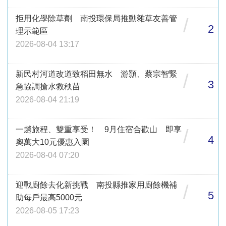
拒用化學除草劑 南投環保局推動雜草友善管
/
2
理示範區
2026-08-04 13:17
新民村河道改道致稻田無水 游顥、蔡宗智緊
/
3
急協調搶水救秧苗
2026-08-04 21:19
一趟旅程、雙重享受！ 9月住宿合歡山 即享
/
4
奧萬大10元優惠入園
2026-08-04 07:20
迎戰廚餘去化新挑戰 南投縣推家用廚餘機補
/
5
助每戶最高5000元
2026-08-05 17:23