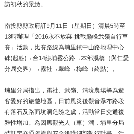
訪初秋的景緻。
南投縣縣政府訂9月11日（星期日）清晨5時至
13時辦理「2016永不放棄-挑戰巔峰武嶺自行車
賽」活動，比賽路線為埔里鎮中山路地理中心
碑(起點)→台14線埔霧公路→本部溪橋（與仁愛
分局交界）→霧社→翠峰→梅峰（終點）。
埔里分局指出，霧社、武嶺、清境農場等為遊
客愛好的旅遊地區，日前風災後觀音瀑布路段
有落石及路面坑洞危險之虞，活動當日交通複
雜性增加。為因應觀光人（車）潮，埔里分局
特訂定交通疏導與安全維護細部執行計畫，活