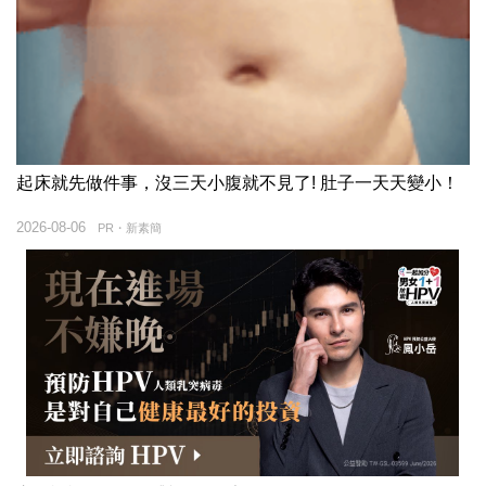
起床就先做件事，沒三天小腹就不見了! 肚子一天天變小！
2026-08-06
PR・新素簡