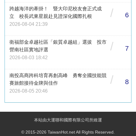
跨越海洋的牽掛！ 暨大印尼校友會正式成
/
6
立 校長武東星親赴見證深化國際扎根
2026-08-04 21:39
衛福部金卓越社區「銀質卓越組」選拔 投市
/
7
營南社區實地評選
2026-08-03 18:42
南投高商跨科培育再創高峰 勇奪全國技能競
/
8
賽旅館接待金牌與佳作
2026-08-05 20:46
本站由大運聯和國際有限公司所維運
© 2015-2026 TaiwanHot.net All Rights Reserved.