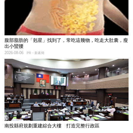
腹部脂肪的「剋星」找到了，常吃這幾物，吃走大肚囊，瘦
出小蠻腰
2026-08-06
PR・新素簡
南投縣府規劃重建綜合大樓 打造完整行政區