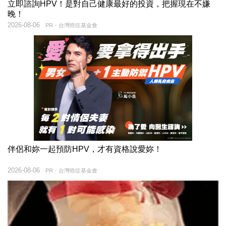
立即諮詢HPV！是對自己健康最好的投資，把握現在不嫌
晚！
2026-08-06
PR・台灣癌症基金會
伴侶和妳一起預防HPV，才有資格說愛妳！
2026-08-06
PR・台灣癌症基金會