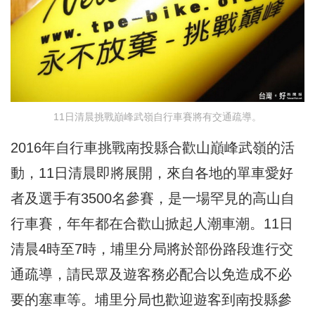
11日清晨挑戰巔峰武嶺自行車賽將有交通疏導。
2016年自行車挑戰南投縣合歡山巔峰武嶺的活
動，11日清晨即將展開，來自各地的單車愛好
者及選手有3500名參賽，是一場罕見的高山自
行車賽，年年都在合歡山掀起人潮車潮。11日
清晨4時至7時，埔里分局將於部份路段進行交
通疏導，請民眾及遊客務必配合以免造成不必
要的塞車等。埔里分局也歡迎遊客到南投縣參