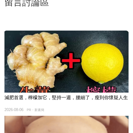
留言討論區
減肥首選，檸檬加它，堅持一週，腰細了，瘦到你懷疑人生
2026-08-06
PR・新素簡