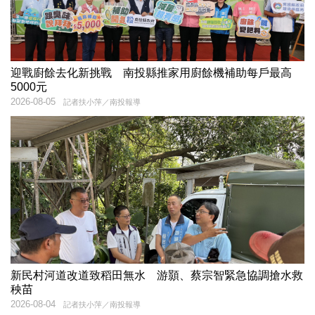
迎戰廚餘去化新挑戰 南投縣推家用廚餘機補助每戶最高
5000元
2026-08-05
記者扶小萍／南投報導
新民村河道改道致稻田無水 游顥、蔡宗智緊急協調搶水救
秧苗
2026-08-04
記者扶小萍／南投報導