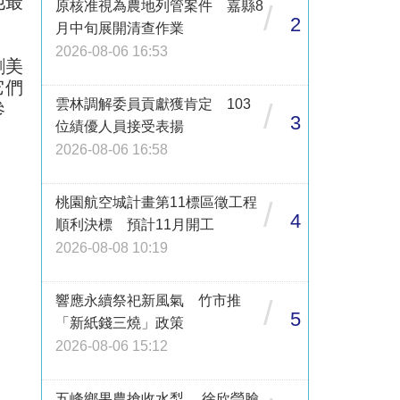
他最
原核准視為農地列管案件 嘉縣8
/
2
月中旬展開清查作業
2026-08-06 16:53
劉美
它們
雲林調解委員貢獻獲肯定 103
/
參
3
位績優人員接受表揚
2026-08-06 16:58
桃園航空城計畫第11標區徵工程
/
4
順利決標 預計11月開工
2026-08-08 10:19
響應永續祭祀新風氣 竹市推
/
5
「新紙錢三燒」政策
2026-08-06 15:12
五峰鄉果農搶收水梨 徐欣瑩臉