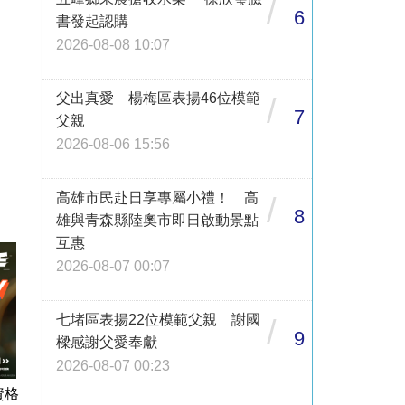
/
6
書發起認購
2026-08-08 10:07
父出真愛 楊梅區表揚46位模範
/
7
父親
2026-08-06 15:56
高雄市民赴日享專屬小禮！ 高
/
8
雄與青森縣陸奧市即日啟動景點
互惠
2026-08-07 00:07
七堵區表揚22位模範父親 謝國
/
9
樑感謝父愛奉獻
2026-08-07 00:23
資格