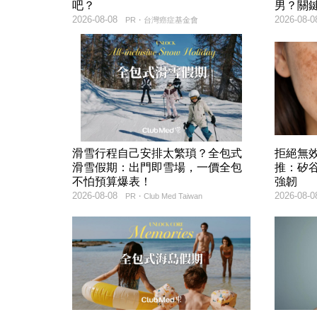
吧？
男？關
2026-08-08
2026-08-0
PR・台灣癌症基金會
滑雪行程自己安排太繁瑣？全包式
拒絕無
滑雪假期：出門即雪場，一價全包
推：矽谷
不怕預算爆表！
強韌
2026-08-08
2026-08-0
PR・Club Med Taiwan