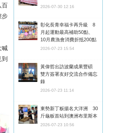
八百
2026-07-30 12:16
淚步
彰化長青幸福卡再升級 8
月起運動最高補助50點、
10月農漁會消費折抵200點
大喊
2026-07-23 15:54
見到
黃偉哲出訪波蘭成果豐碩
雙方簽署友好交流合作備忘
錄
2026-07-23 11:14
東勢新丁粄揚名大洋洲 30
斤龜粄首站到澳洲布里斯本
2026-07-23 10:56