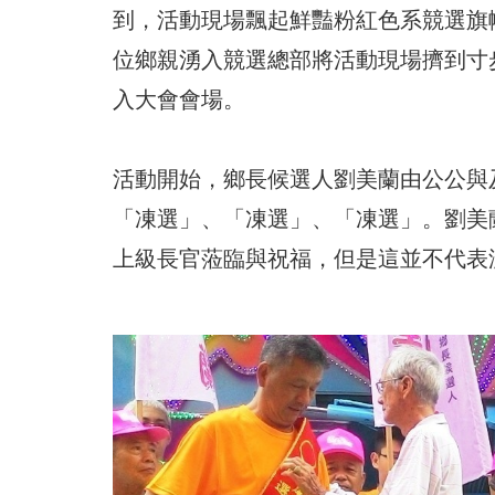
到，活動現場飄起鮮豔粉紅色系競選旗
位鄉親湧入競選總部將活動現場擠到寸
入大會會場。
活動開始，鄉長候選人劉美蘭由公公與
「凍選」、「凍選」、「凍選」。劉美
上級長官蒞臨與祝福，但是這並不代表