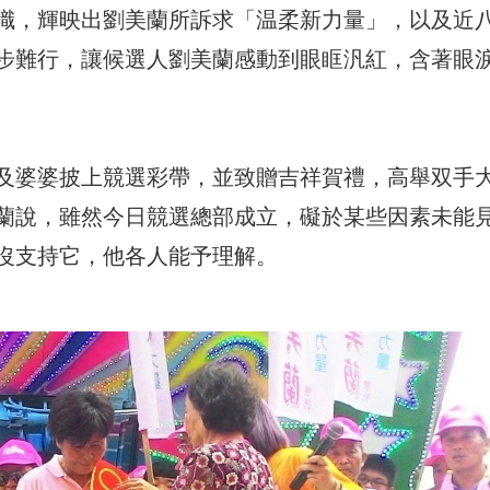
幟，輝映出劉美蘭所訴求「温柔新力量」，以及近
步難行，讓候選人劉美蘭感動到眼眶汎紅，含著眼
及婆婆披上競選彩帶，並致贈吉祥賀禮，高舉双手
蘭說，雖然今日競選總部成立，礙於某些因素未能
沒支持它，他各人能予理解。