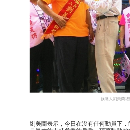
候選人劉美蘭總
劉美蘭表示，今日在沒有任何動員下，