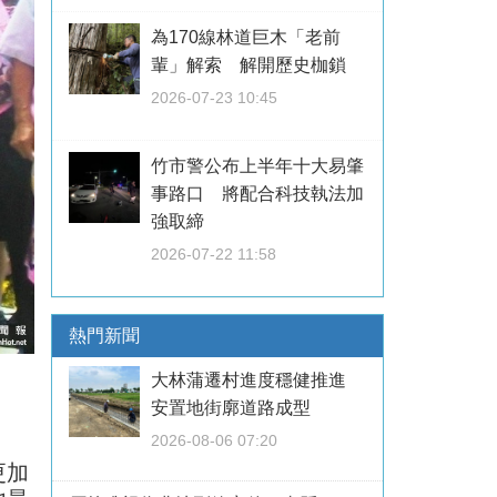
為170線林道巨木「老前
輩」解索 解開歷史枷鎖
2026-07-23 10:45
竹市警公布上半年十大易肇
事路口 將配合科技執法加
強取締
2026-07-22 11:58
熱門新聞
大林蒲遷村進度穩健推進
安置地街廓道路成型
2026-08-06 07:20
更加