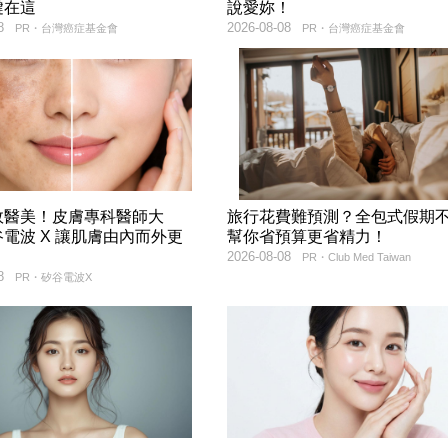
鍵在這
說愛妳！
8
2026-08-08
PR・台灣癌症基金會
PR・台灣癌症基金會
效醫美！皮膚專科醫師大
旅行花費難預測？全包式假期
電波 X 讓肌膚由內而外更
幫你省預算更省精力！
2026-08-08
PR・Club Med Taiwan
8
PR・矽谷電波X