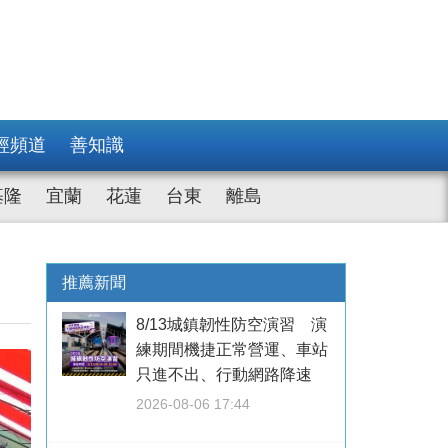
經頻道
善知識
基隆
宜蘭
花蓮
台東
離島
推薦新聞
8/13城鎮韌性防空演習 演
練期間機捷正常營運、車站
只進不出、行動網路降速
2026-08-06 17:44