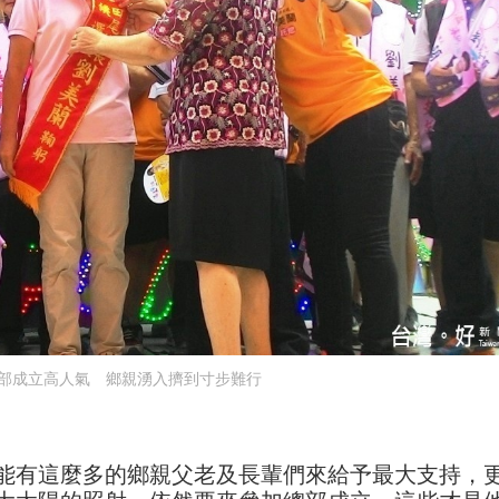
部成立高人氣 鄉親湧入擠到寸步難行
能有這麼多的鄉親父老及長輩們來給予最大支持，