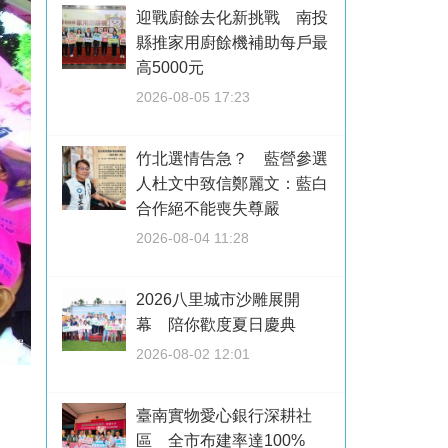
迎戰廚餘去化新挑戰 南投
縣推家用廚餘機補助每戶最
高5000元
2026-08-05 17:23
竹北選情告急？ 藍營參選
人杜文中致信鄭麗文：藍白
合作絕不能喪失尊嚴
2026-08-04 11:28
2026八里城市沙雕展開
幕 陪你歡度夏日慶典
2026-08-02 12:01
臺南實物愛心銀行深耕社
區 全市布建率達100%