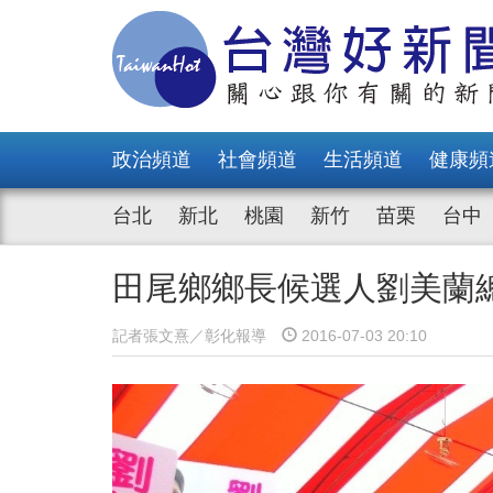
政治頻道
社會頻道
生活頻道
健康頻
台北
新北
桃園
新竹
苗栗
台中
田尾鄉鄉長候選人劉美蘭
記者張文熹／彰化報導
2016-07-03 20:10