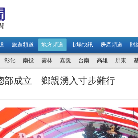
道
旅遊頻道
地方頻道
市場快訊
房產頻道
財
彰化
南投
雲林
嘉義
台南
高雄
屏東
總部成立 鄉親湧入寸步難行