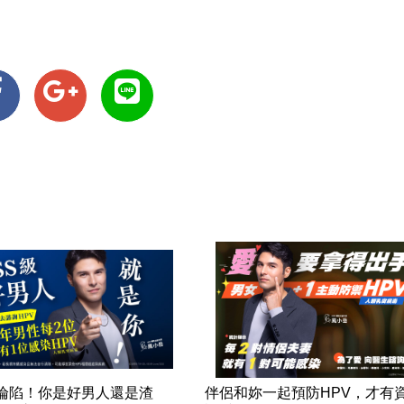
率淪陷！你是好男人還是渣
伴侶和妳一起預防HPV，才有