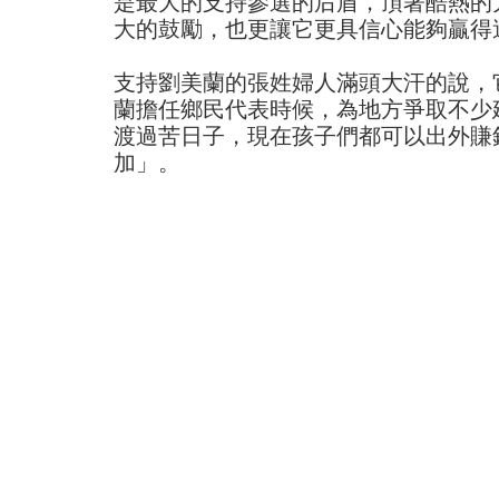
是最大的支持參選的后盾，頂著酷熱的
大的鼓勵，也更讓它更具信心能夠贏得
支持劉美蘭的張姓婦人滿頭大汗的說，
蘭擔任鄉民代表時候，為地方爭取不少
渡過苦日子，現在孩子們都可以出外賺
加」。