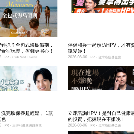
費難抓？全包式海島假期，
伴侶和妳一起預防HPV，才有
定食宿玩樂，省錢更省心！
說愛妳！
6
2026-08-06
PR・Club Med Taiwan
PR・台灣癌症基金會
洗完臉保養超輕鬆， 1瓶
立即諮詢HPV！是對自己健康
氣色
的投資，把握現在不嫌晚！
6
2026-08-06
PR・三得利健康網路商店
PR・台灣癌症基金會