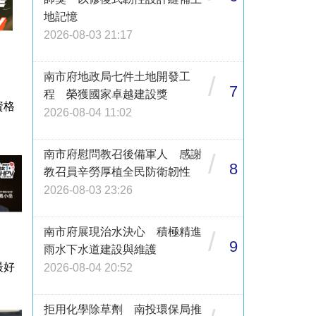
地記憶
2026-08-03 21:17
南市府地政局七件土地開發工
/
7
程 榮獲國家卓越建設獎
資格
2026-08-04 11:02
南市府慰問教召後備軍人 感謝
/
8
教召員辛勞厚植全民防衛韌性
2026-08-03 23:26
南市府展現治水決心 積極精進
/
9
雨水下水道建設與維護
最好
2026-08-04 20:52
拒用化學除草劑 南投環保局推