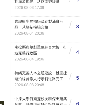
2
動海港觀光、活絡南寮經濟
2026-08-03 17:39
嘉縣衛生局抽驗源春製油廠油
/
3
品 苯駢芘檢驗合格
2026-08-04 20:36
南投縣府規劃重建綜合大樓 打
/
4
造完整行政區
2026-08-04 19:06
持續完善人本交通建設 桃園捷
/
5
運沿線首條人行示範道路完工
2026-08-03 20:48
中原大學何黛雯校友獲傑出建築
/
6
師獎 以修復式韌性設計縫補土