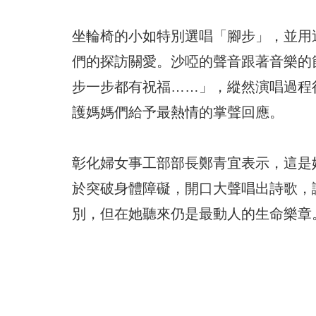
坐輪椅的小如特別選唱「腳步」，並用
們的探訪關愛。沙啞的聲音跟著音樂的
步一步都有祝福……」，縱然演唱過程
護媽媽們給予最熱情的掌聲回應。
彰化婦女事工部部長鄭青宜表示，這是
於突破身體障礙，開口大聲唱出詩歌，
別，但在她聽來仍是最動人的生命樂章