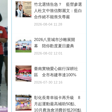
竹北選情告急？ 藍營參選
人杜文中致信鄭麗文：藍白
合作絕不能喪失尊嚴
2026-08-04 11:28
2026八里城市沙雕展開
幕 陪你歡度夏日慶典
2026-08-02 12:01
臺南實物愛心銀行深耕社
區 全市布建率達100%
2026-07-30 12:16
彰化長青幸福卡再升級 8
月起運動最高補助50點、
10月農漁會消費折抵200點