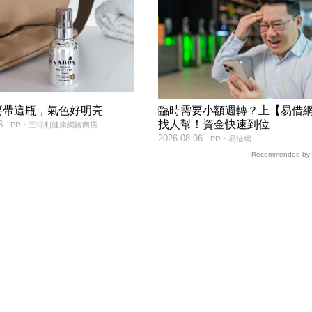
要帶這瓶，氣色好明亮
臨時需要小額週轉？上【易借
找人幫！資金快速到位
6
PR・三得利健康網路商店
2026-08-06
PR・易借網
Recommended by