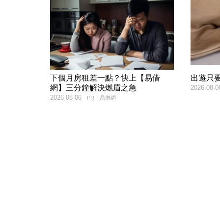
下個月房租差一點？快上【易借
出遊只
網】三分鐘解決燃眉之急
2026-08-0
2026-08-06
PR・易借網