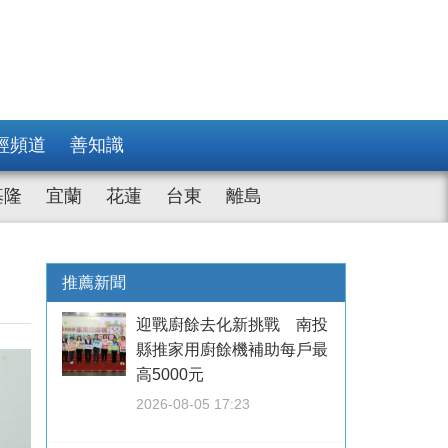
經頻道
善知識
基隆
宜蘭
花蓮
台東
離島
推薦新聞
迎戰廚餘去化新挑戰 南投
縣推家用廚餘機補助每戶最
高5000元
2026-08-05 17:23