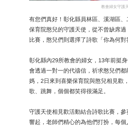
教會婦女守護
有您們真好！彰化縣員林區、溪湖區、二
保育院憨兒的守護天使，從不曾缺席過
比賽，憨兒們則選擇了詩歌「你為何對
彰化縣內29所教會的婦女，13年前挺
會透過一對一的代禱信，祈求憨兒們都
媽，2日來到喜樂保育院與憨兒相見歡
歌、跳舞，個個都笑得很滿足。
守護天使相見歡活動結合詩歌比賽，參
響起，老師們精心的為他們打扮，每個