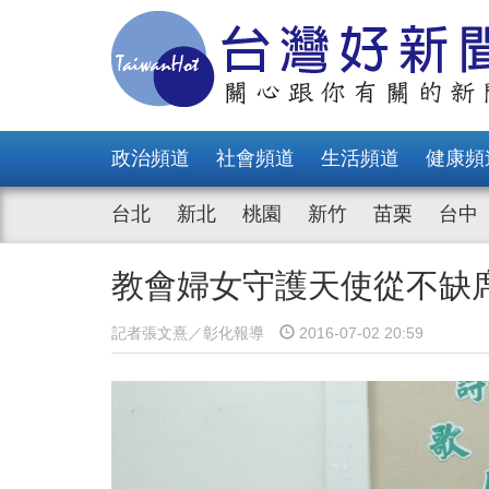
政治頻道
社會頻道
生活頻道
健康頻
台北
新北
桃園
新竹
苗栗
台中
教會婦女守護天使從不缺
記者張文熹／彰化報導
2016-07-02 20:59