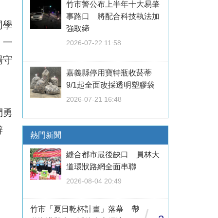
竹市警公布上半年十大易肇
事路口 將配合科技執法加
同學
強取締
，一
2026-07-22 11:58
場守
嘉義縣停用寶特瓶收菸蒂
9/1起全面改採透明塑膠袋
2026-07-21 16:48
們勇
辨
熱門新聞
縫合都市最後缺口 員林大
道環狀路網全面串聯
2026-08-04 20:49
竹市「夏日乾杯計畫」落幕 帶
/