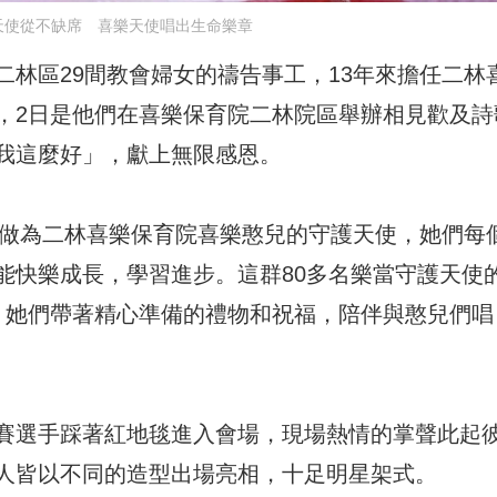
天使從不缺席 喜樂天使唱出生命樂章
林區29間教會婦女的禱告事工，13年來擔任二林
，2日是他們在喜樂保育院二林院區舉辦相見歡及詩
我這麼好」，獻上無限感恩。
身做為二林喜樂保育院喜樂憨兒的守護天使，她們每
能快樂成長，學習進步。這群80多名樂當守護天使
，她們帶著精心準備的禮物和祝福，陪伴與憨兒們唱
賽選手踩著紅地毯進入會場，現場熱情的掌聲此起
人皆以不同的造型出場亮相，十足明星架式。