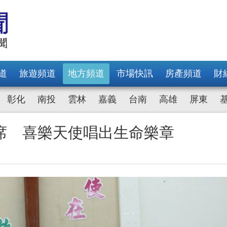
道
旅遊頻道
地方頻道
市場快訊
房產頻道
財
彰化
南投
雲林
嘉義
台南
高雄
屏東
席 喜樂天使唱出生命樂章