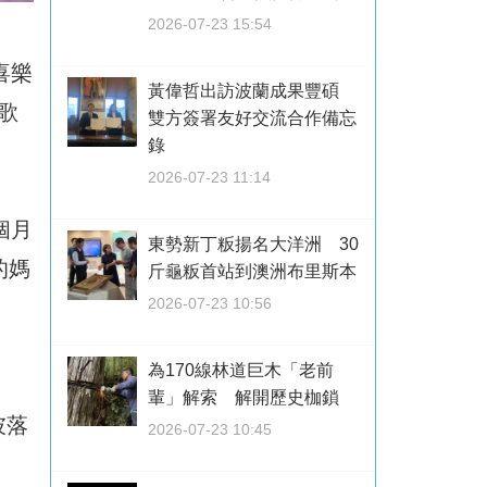
2026-07-23 15:54
喜樂
黃偉哲出訪波蘭成果豐碩
歌
雙方簽署友好交流合作備忘
錄
2026-07-23 11:14
個月
東勢新丁粄揚名大洋洲 30
的媽
斤龜粄首站到澳洲布里斯本
2026-07-23 10:56
為170線林道巨木「老前
輩」解索 解開歷史枷鎖
彼落
2026-07-23 10:45