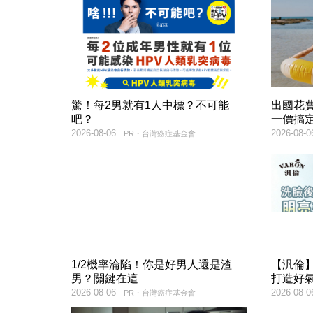
驚！每2男就有1人中標？不可能
出國花
吧？
一價搞
2026-08-06
2026-08-0
PR・台灣癌症基金會
1/2機率淪陷！你是好男人還是渣
【汎倫】
男？關鍵在這
打造好
2026-08-06
2026-08-0
PR・台灣癌症基金會