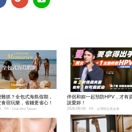
費難抓？全包式海島假期，
伴侶和妳一起預防HPV，才有
定食宿玩樂，省錢更省心！
說愛妳！
6
2026-08-06
PR・Club Med Taiwan
PR・台灣癌症基金會