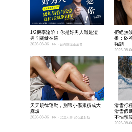
1/2機率淪陷！你是好男人還是渣
拒絕無
男？關鍵在這
推：矽谷
強韌
2026-08-06
PR・台灣癌症基金會
2026-08-0
天天規律運動，別讓小傷累積成大
滑雪行
麻煩
滑雪假
不怕預
2026-08-06
PR・安達人壽 安心溢起動
2026-08-0