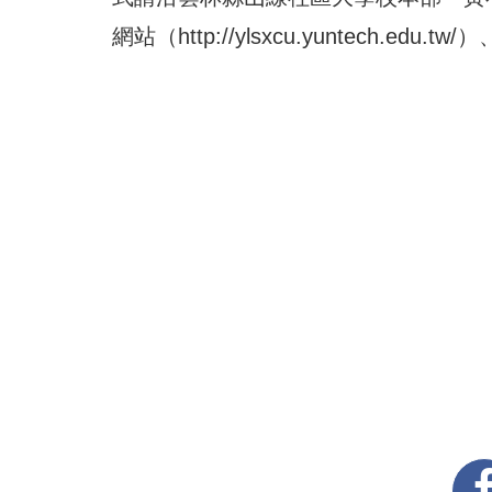
網站（http://ylsxcu.yuntech.e