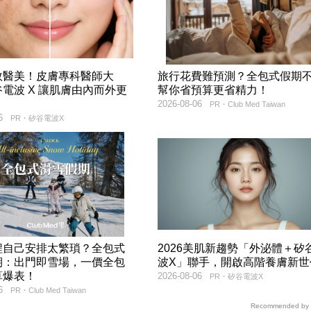
效醫美！皮膚專科醫師大
旅行花費難預測？全包式假期
電波 X 讓肌膚由內而外更
幫你省預算更省精力！
2026-08-06
PR・Club Med Taiwan
6
PR・矽谷電波X
程自己安排太繁瑣？全包式
2026美肌新趨勢「外泌體＋矽
期：出門即雪場，一價全包
波X」聯手，開啟高階養膚新世
算爆表！
2026-08-06
PR・矽谷電波X
6
PR・Club Med Taiwan
Recommended by