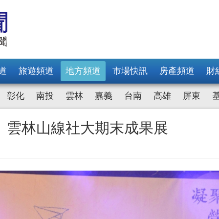
道
旅遊頻道
地方頻道
市場快訊
房產頻道
財
彰化
南投
雲林
嘉義
台南
高雄
屏東
 雲林山線社大期末成果展