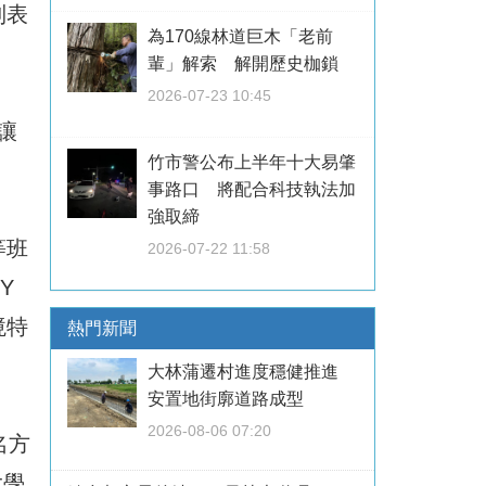
列表
為170線林道巨木「老前
輩」解索 解開歷史枷鎖
2026-07-23 10:45
讓
竹市警公布上半年十大易肇
事路口 將配合科技執法加
強取締
等班
2026-07-22 11:58
Y
境特
熱門新聞
大林蒲遷村進度穩健推進
安置地街廓道路成型
2026-08-06 07:20
名方
大學