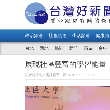
政治頻道
社會頻道
生活頻道
健康頻
台北
新北
桃園
新竹
苗栗
台中
展現社區豐富的學習能量
記者蘇榮泉／雲林報導
2016-07-02 20:53