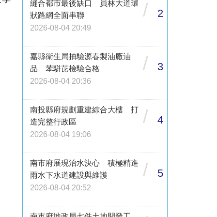
縫合都市最後缺口 員林大道環
/
2
狀路網全面串聯
2026-08-04 20:49
嘉縣衛生局抽驗源春製油廠油
/
3
品 苯駢芘檢驗合格
2026-08-04 20:36
南投縣府規劃重建綜合大樓 打
/
4
造完整行政區
2026-08-04 19:06
南市府展現治水決心 積極精進
/
5
雨水下水道建設與維護
2026-08-04 20:52
南市府地政局七件土地開發工