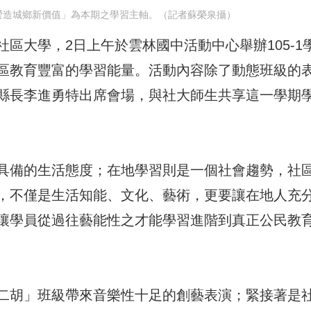
營造城鄉新價值」為本期之學習主軸。（記者蘇榮泉攝）
區大學，2日上午於雲林國中活動中心舉辦105-1
區教育豐富的學習能量。活動內容除了動態班級的
縣長李進勇特出席會場，與社大師生共享這一學期
具備的生活態度；在地學習則是一個社會趨勢，社
，不僅是生活知能、文化、藝術，更要讓在地人充
讓學員從過往藝能性之才能學習進階到真正公民教
二胡」班級帶來音樂性十足的創藝表演；緊接著是