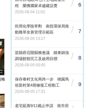
/
6
程 榮獲國家卓越建設獎
2026-08-04 11:02
拒用化學除草劑 南投環保局推
/
7
動雜草友善管理示範區
2026-08-04 13:17
苗縣府召開縣務會議 鍾東錦強
/
8
調場館朝完工及啟用目標
2026-08-05 00:45
保存眷村文化再跨一步 桃園馬
資格
/
9
祖新村第4期修復工程動工
2026-08-05 17:31
老宅延壽9/11截止申請 南市府