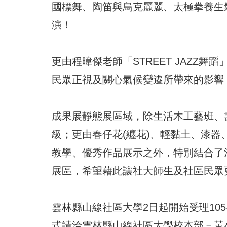
國標舞、陶笛與烏克麗麗、太極拳養生
演！
更由程暐傑老師「STREET JAZZ
民眾正視及關心氣候變遷所帶來的影響
成果展靜態展區域，除生活木工藝班、
級；更由春仔花(纏花)、輕黏土、漆器
教學、優秀作品展示之外，特別結合了
展區，希望藉此讓社大師生及社區民眾
雲林縣山線社區大學2日起開始受理10
式請洽雲林縣山線社區大學校本部－黃小姐(