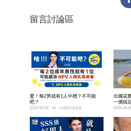
留言討論區
驚！每2男就有1人中標？不可能
出國花
吧？
一價搞
2026-08-06
2026-08-0
PR・台灣癌症基金會