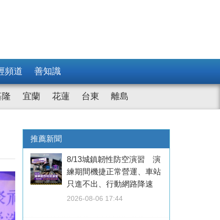
經頻道
善知識
基隆
宜蘭
花蓮
台東
離島
推薦新聞
8/13城鎮韌性防空演習 演
練期間機捷正常營運、車站
只進不出、行動網路降速
2026-08-06 17:44