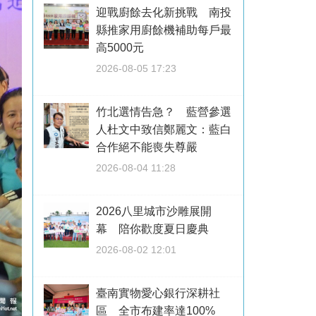
迎戰廚餘去化新挑戰 南投
縣推家用廚餘機補助每戶最
高5000元
2026-08-05 17:23
竹北選情告急？ 藍營參選
人杜文中致信鄭麗文：藍白
合作絕不能喪失尊嚴
2026-08-04 11:28
2026八里城市沙雕展開
幕 陪你歡度夏日慶典
2026-08-02 12:01
臺南實物愛心銀行深耕社
區 全市布建率達100%