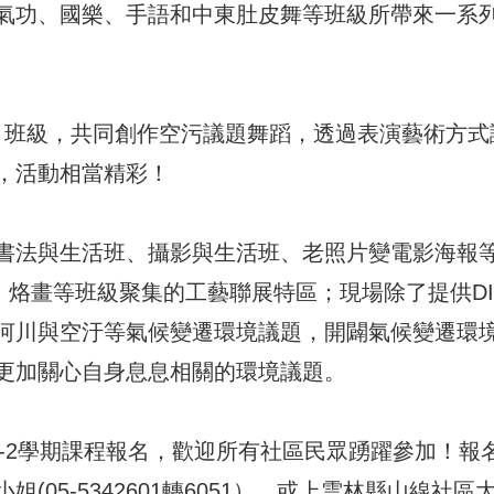
氣功、國樂、手語和中東肚皮舞等班級所帶來一系
舞蹈」班級，共同創作空污議題舞蹈，透過表演藝術方式
，活動相當精彩！
書法與生活班、攝影與生活班、老照片變電影海報
、烙畫等班級聚集的工藝聯展特區；現場除了提供DI
河川與空汙等氣候變遷環境議題，開闢氣候變遷環
更加關心自身息息相關的環境議題。
5-2學期課程報名，歡迎所有社區民眾踴躍參加！報
05-5342601轉6051），或上雲林縣山線社區