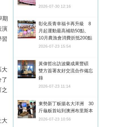
2026-07-30 12:16
學期
彰化長青幸福卡再升級 8
表演
月起運動最高補助50點、
10月農漁會消費折抵200點
學習
2026-07-23 15:54
黃偉哲出訪波蘭成果豐碩
區大
雙方簽署友好交流合作備忘
錄
分了
2026-07-23 11:14
育之
東勢新丁粄揚名大洋洲 30
斤龜粄首站到澳洲布里斯本
2026-07-23 10:56
社大