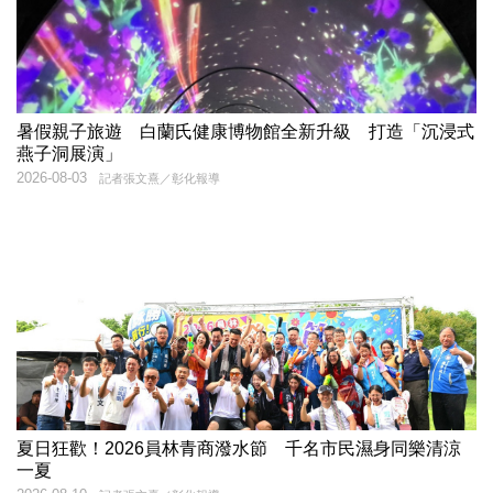
暑假親子旅遊 白蘭氏健康博物館全新升級 打造「沉浸式
燕子洞展演」
2026-08-03
記者張文熹／彰化報導
夏日狂歡！2026員林青商潑水節 千名市民濕身同樂清涼
一夏