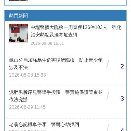
熱門新聞
中壢警擴大臨檢一周查獲126件103人 強化
治安熱點及酒毒駕查緝
2026-08-08 15:51
龜山分局加強易生危害場所臨檢 防止青少年
/
2
涉及不法
2026-08-08 15:33
泥醉男脫序見警舉手投降 警實施保護管束並
/
3
依法究辦
2026-08-09 11:45
老翁忘記機車停哪 警耐心助找回
/
4