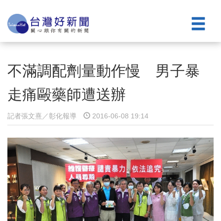
不滿調配劑量動作慢 男子暴
走痛毆藥師遭送辦
記者張文熹／彰化報導
2016-06-08 19:14