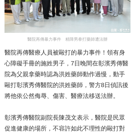
醫院再傳暴力事件 精障男拳打藥師遭法辦
醫院再傳醫療人員被毆打的暴力事件！領有身
心障礙手冊的施姓男子，7日晚間在彰濱秀傳醫
院為父親拿藥時認為洪姓藥師動作過慢，動手
毆打彰濱秀傳醫院的洪姓藥師，警方8日偵訊後
將他依公然侮辱、傷害、醫療法移送法辦。
彰濱秀傳醫院副院長陳茂文表示，醫院是民眾
促進健康的場所，不容許如此不理性的毆打對