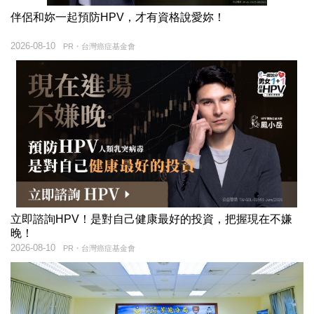
伴侶和妳一起預防HPV，才有資格說愛妳！
2026-08-10
PR・台灣癌症基金會
立即諮詢HPV！是對自己健康最好的投資，把握現在不嫌
晚！
2026-08-10
PR・台灣癌症基金會