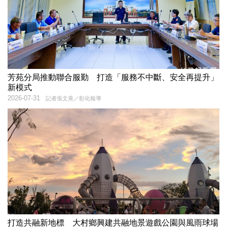
芳苑分局推動聯合服勤 打造「服務不中斷、安全再提升」
新模式
2026-07-31
記者張文熹／彰化報導
打造共融新地標 大村鄉興建共融地景遊戲公園與風雨球場