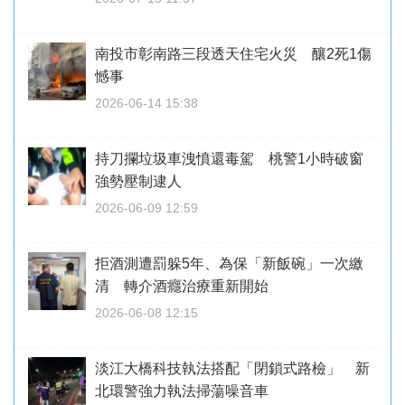
南投市彰南路三段透天住宅火災 釀2死1傷
憾事
2026-06-14 15:38
持刀攔垃圾車洩憤還毒駕 桃警1小時破窗
強勢壓制逮人
2026-06-09 12:59
拒酒測遭罰躲5年、為保「新飯碗」一次繳
清 轉介酒癮治療重新開始
2026-06-08 12:15
淡江大橋科技執法搭配「閉鎖式路檢」 新
北環警強力執法掃蕩噪音車