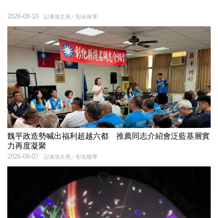
2026-08-10
記者張文熹／彰化報導
魏平政造勢喊出福利超越六都 推薦同志介紹會泛藍基層實
力再度凝聚
2026-08-07
記者張文熹／彰化報導