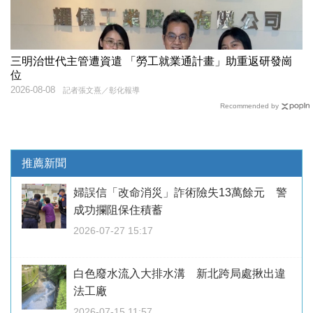
三明治世代主管遭資遣 「勞工就業通計畫」助重返研發崗
位
2026-08-08
記者張文熹／彰化報導
Recommended by
推薦新聞
婦誤信「改命消災」詐術險失13萬餘元 警
成功攔阻保住積蓄
2026-07-27 15:17
白色廢水流入大排水溝 新北跨局處揪出違
法工廠
2026-07-15 11:57