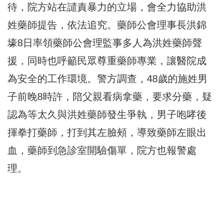
待，院方站在譴責暴力的立場，會全力協助洪
姓藥師提告，依法追究。藥師公會理事長洪錦
壕8日率領藥師公會理監事多人為洪姓藥師聲
援，同時也呼籲民眾尊重藥師專業，讓醫院成
為安全的工作環境。警方調查，48歲的施姓男
子前晚8時許，陪父親看病拿藥，要求分藥，疑
認為等太久與洪姓藥師發生爭執，男子咆哮後
揮拳打藥師，打到其左臉頰，導致藥師左眼出
血，藥師到急診室開驗傷單，院方也報警處
理。