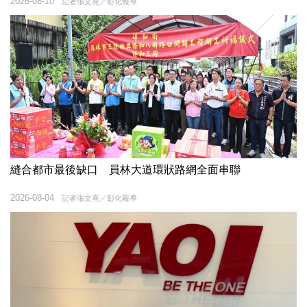
2026-08-10
記者張文熹／彰化報導
縫合都市最後缺口 員林大道環狀路網全面串聯
2026-08-04
記者張文熹／彰化報導