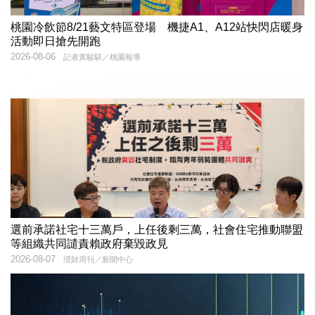
桃園冷飲節8/21藝文特區登場 機捷A1、A12站快閃店暖身
活動即日搶先開跑
2026-08-06
記者黃駿騏／桃園報導
選前承諾社宅十三萬戶，上任後剩三萬，社會住宅推動聯盟
等組織共同譴責賴政府棄毀政見
2026-08-07
理財周刊／新聞中心