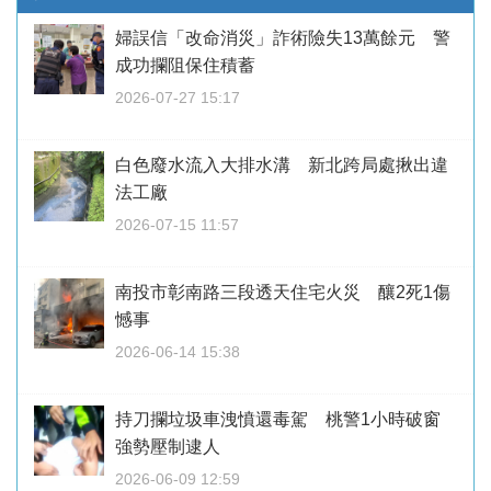
婦誤信「改命消災」詐術險失13萬餘元 警
成功攔阻保住積蓄
2026-07-27 15:17
白色廢水流入大排水溝 新北跨局處揪出違
法工廠
2026-07-15 11:57
南投市彰南路三段透天住宅火災 釀2死1傷
憾事
2026-06-14 15:38
持刀攔垃圾車洩憤還毒駕 桃警1小時破窗
強勢壓制逮人
2026-06-09 12:59