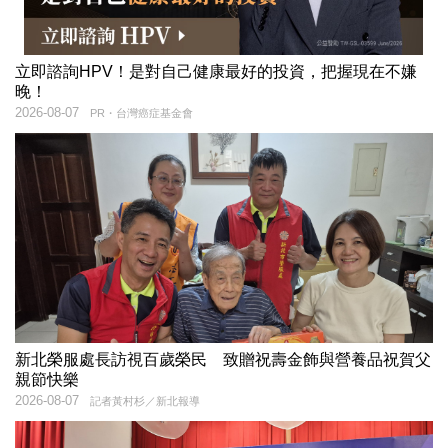
立即諮詢HPV！是對自己健康最好的投資，把握現在不嫌
晚！
2026-08-07
PR・台灣癌症基金會
新北榮服處長訪視百歲榮民 致贈祝壽金飾與營養品祝賀父
親節快樂
2026-08-07
記者黃村杉／新北報導