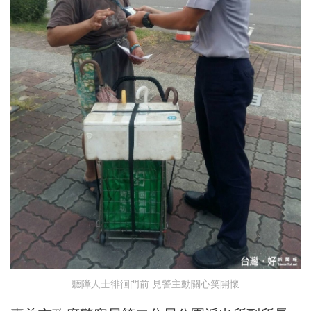
聽障人士徘徊門前 見警主動關心笑開懷