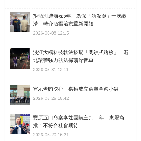
拒酒測遭罰躲5年、為保「新飯碗」一次繳
清 轉介酒癮治療重新開始
2026-06-08 12:15
淡江大橋科技執法搭配「閉鎖式路檢」 新
北環警強力執法掃蕩噪音車
2026-05-31 12:11
宣示查賄決心 嘉檢成立選舉查察小組
2026-05-25 15:42
豐原五口命案李姓團購主判11年 家屬痛
批：不符合社會期待
2026-05-20 16:21