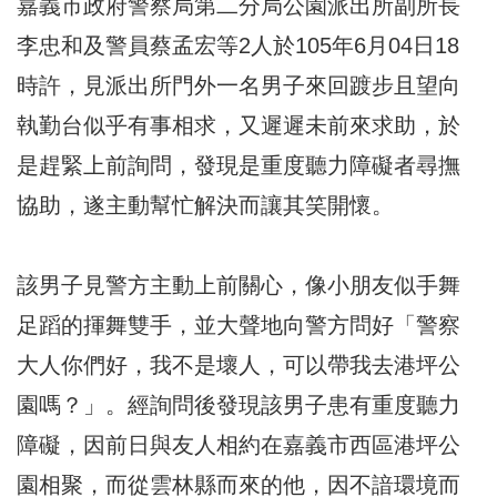
嘉義市政府警察局第二分局公園派出所副所長
李忠和及警員蔡孟宏等2人於105年6月04日18
時許，見派出所門外一名男子來回踱步且望向
執勤台似乎有事相求，又遲遲未前來求助，於
是趕緊上前詢問，發現是重度聽力障礙者尋撫
協助，遂主動幫忙解決而讓其笑開懷。
該男子見警方主動上前關心，像小朋友似手舞
足蹈的揮舞雙手，並大聲地向警方問好「警察
大人你們好，我不是壞人，可以帶我去港坪公
園嗎？」。經詢問後發現該男子患有重度聽力
障礙，因前日與友人相約在嘉義市西區港坪公
園相聚，而從雲林縣而來的他，因不諳環境而