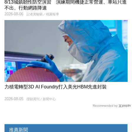
8/13城鎮韌性防空演習 演練期間機捷正常營運、車站只進
不出、行動網路降速
2026-08-06
記者黃駿騏／桃園報導
力積電轉型3D AI Foundry打入美光HBM先進封裝
2026-08-05
理財周刊／新聞中心
Recommended by
推薦新聞