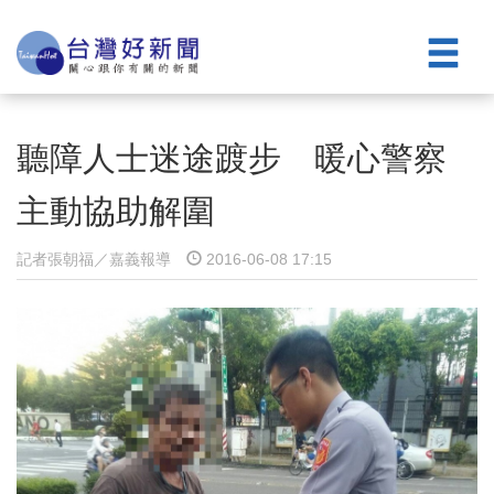
聽障人士迷途踱步 暖心警察
主動協助解圍
記者張朝福／嘉義報導
2016-06-08 17:15