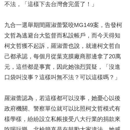
不法，「這樣下去台灣會完蛋了！」
九合一選舉期間羅淑蕾緊咬MG149案，告發柯
文哲為逃避台大監督而私設帳戶，而今天得知
柯文哲獲不起訴，羅淑蕾也說，就連柯文哲自
己都承認，每個月從葉克膜廠商那邊拿了20萬
元，這些都是事實，因此她強烈質疑，「沒進
口袋叫沒事？這樣叫無不法？可以這樣嗎？」
羅淑蕾認為，若這樣都可以沒事，她憂心以後
政府機關、警察單位就可以比照柯文哲模式有
樣學樣，紛紛設立私帳接受八大行業的捐款來
吃喝玩樂，北檢簡直是在鼓勵大家違法，她感