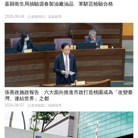
嘉縣衛生局抽驗源春製油廠油品 苯駢芘檢驗合格
2026-08-04
記者陳致愷／嘉義報導
張善政施政報告 六大面向推進市政打造桃園成為「改變臺
灣、連結世界」之都
2026-08-07
記者黃駿騏／桃園報導