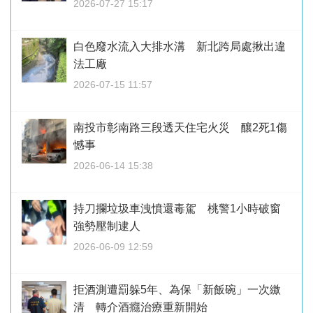
2026-07-27 15:17
白色廢水流入大排水溝 新北跨局處揪出違
法工廠
2026-07-15 11:57
南投市彰南路三段透天住宅火災 釀2死1傷
憾事
2026-06-14 15:38
持刀攔垃圾車洩憤還毒駕 桃警1小時破窗
強勢壓制逮人
2026-06-09 12:59
拒酒測遭罰躲5年、為保「新飯碗」一次繳
清 轉介酒癮治療重新開始