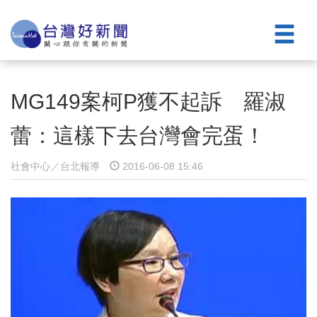
MG149案柯P獲不起訴 羅淑
蕾：這樣下去台灣會完蛋！
社會中心／台北報導
2016-06-08 15:46