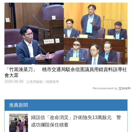
「竹篙湊菜刀」 桃市交通局駁余信憲議員用錯資料誤導社
會大眾
2026-08-08
記者黃駿騏／桃園報導
Recommended by
推薦新聞
婦誤信「改命消災」詐術險失13萬餘元 警
成功攔阻保住積蓄