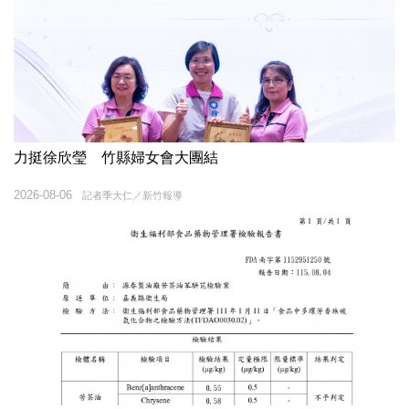
力挺徐欣瑩 竹縣婦女會大團結
2026-08-06
記者季大仁／新竹報導