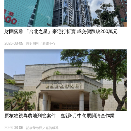
財團落難 「台北之星」豪宅打折賣 成交價跌破200萬元
2026-08-05
理財周刊／新聞中心
原核准視為農地列管案件 嘉縣8月中旬展開清查作業
2026-08-06
記者陳致愷／嘉義報導