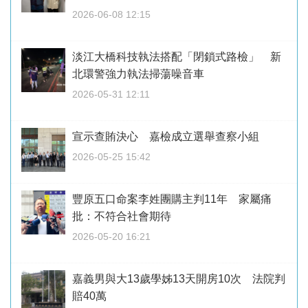
2026-06-08 12:15
淡江大橋科技執法搭配「閉鎖式路檢」 新
北環警強力執法掃蕩噪音車
2026-05-31 12:11
宣示查賄決心 嘉檢成立選舉查察小組
2026-05-25 15:42
豐原五口命案李姓團購主判11年 家屬痛
批：不符合社會期待
2026-05-20 16:21
嘉義男與大13歲學姊13天開房10次 法院判
賠40萬