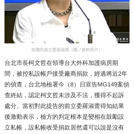
前國民黨立委羅淑蕾（圖／資料照片）
台北市長柯文哲在領導台大外科加護病房期
間，被控私設帳戶接受廠商捐款，經過將近2年
的偵查，台北地檢署今（8）日宣告MG149案偵
查終結，認定柯文哲未涉及不法，獲得不起訴
處分。當初對此提告的前立委羅淑蕾得知結果
後激動表示，檢方的判定根本是變相在鼓勵設
立私帳，設私帳收受捐款居然還可以說是沒有