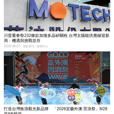
川普重拳祭232條款加徵多晶矽關稅 台灣太陽能供應鏈迎新
局：機遇與挑戰並存
2026-08-07
理財周刊／新聞中心
打造台灣衝浪觀光新品牌 「2026宜蘭外澳‧罟浪祭」8/28
至9/6登場