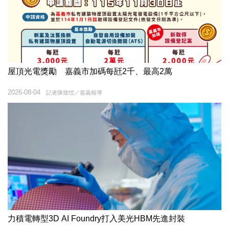
屋頂光電獎勵 嘉義市加碼每瓩2千、最高2萬
2026-08-04
記者陳致愷／嘉義報導
力積電轉型3D AI Foundry打入美光HBM先進封裝