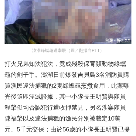
澎湖綠蠵龜遭宰殺（圖／翻攝自PTT）
打火兄弟知法犯法，竟成殘殺保育類動物綠蠵
龜的劊子手。澎湖日前爆發吉貝島3名消防員購
買漁民違法捕獵的2隻綠蠵龜烹煮食用，此案曝
光後隨即湮滅證據，其中小隊長王明賢與隊員
程榮俊均否認犯行遭收押禁見，另名涉案隊員
陳福榮以及違法捕獵的漁民分別被裁定10萬
元、5千元交保；由於56歲的小隊長王明賢已提