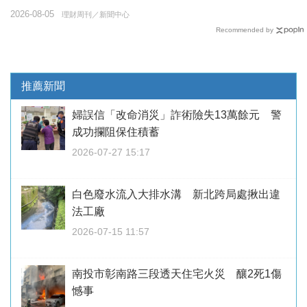
2026-08-05
理財周刊／新聞中心
Recommended by
推薦新聞
婦誤信「改命消災」詐術險失13萬餘元 警
成功攔阻保住積蓄
2026-07-27 15:17
白色廢水流入大排水溝 新北跨局處揪出違
法工廠
2026-07-15 11:57
南投市彰南路三段透天住宅火災 釀2死1傷
憾事