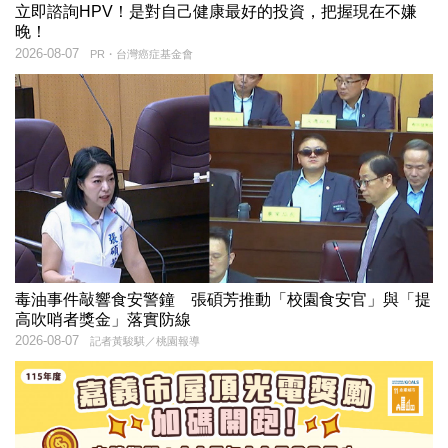
立即諮詢HPV！是對自己健康最好的投資，把握現在不嫌
晚！
2026-08-07
PR・台灣癌症基金會
毒油事件敲響食安警鐘 張碩芳推動「校園食安官」與「提
高吹哨者獎金」落實防線
2026-08-07
記者黃駿騏／桃園報導