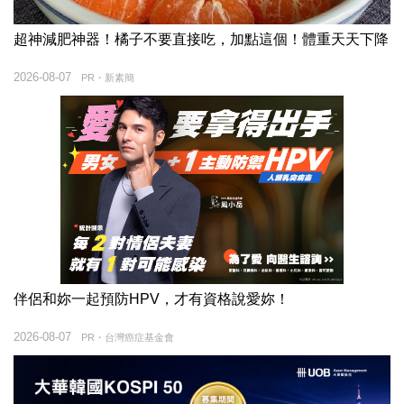
超神減肥神器！橘子不要直接吃，加點這個！體重天天下降
2026-08-07
PR・新素簡
伴侶和妳一起預防HPV，才有資格說愛妳！
2026-08-07
PR・台灣癌症基金會