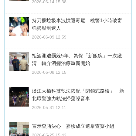
2026-06-14 15:38
持刀攔垃圾車洩憤還毒駕 桃警1小時破窗
強勢壓制逮人
2026-06-09 12:59
拒酒測遭罰躲5年、為保「新飯碗」一次繳
清 轉介酒癮治療重新開始
2026-06-08 12:15
淡江大橋科技執法搭配「閉鎖式路檢」 新
北環警強力執法掃蕩噪音車
2026-05-31 12:11
宣示查賄決心 嘉檢成立選舉查察小組
2026-05-25 15:42