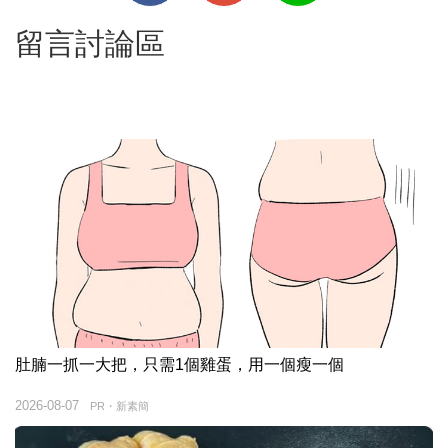
留言討論區
肚腩一抓一大把，只需1個雞蛋，用一個瘦一個
2026-08-07
PR・新素簡