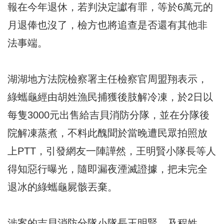
報在今年退休，若判決定讞有罪，等於6萬元的
月退俸也沒了，檢方也將追查是否還有其他非
法事端。
湖湖地方法院檢察署主任檢察官周盟翔表示，
綠蠵龜經由胡姓漁民捕獲後肢解冷凍，於2日以
每隻3000元出售給吉貝消防分隊，並在分隊後
院解凍蒸煮，不料此醜聞於當晚遭民眾拍照放
上PTT，引發網友一陣譁然，王明賢小隊長等人
得知惡行曝光，隨即漏夜湮滅證據，把未完全
退冰的綠蠵龜屍骸丟棄。
涉案的吉貝消防分隊小隊長王明賢、及程姓、