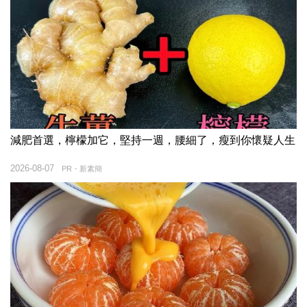
減肥首選，檸檬加它，堅持一週，腰細了，瘦到你懷疑人生
2026-08-07
PR・新素簡