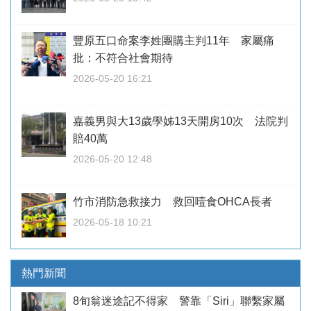
豐原五口命案李姓團購主判11年 家屬痛
批：不符合社會期待
2026-05-20 16:21
嘉義男與大13歲學姊13天開房10次 法院判
賠40萬
2026-05-20 12:48
竹市消防急救接力 救回噎食OHCA長者
2026-05-18 10:21
熱門新聞
8旬翁迷途記不得家 警靠「Siri」聯繫家屬