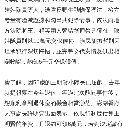
陳姓隊員等人，涉違反野生動物保護法，檢方
考量有湮滅證據和勾串共犯等情事，依法向地
方法院將王、程等兩人聲請羈押禁見獲准，陳
姓隊員則以10萬元交保候傳，漁民胡振哲則因
坦承犯行深切悔悟，並完整交代案情及供出相
關物證，諭知5千元交保候傳。
據了解，因56歲的王明賢小隊長已屆齡，去年
就提報要在今年退休，經過此次醜聞事件後，
想順利拿到退休金的機會相當渺茫。澎湖縣府
人事處長許明質出面表示，依現行制度估算王
明賢的年資，月退約可領6萬元，若判決定讞有