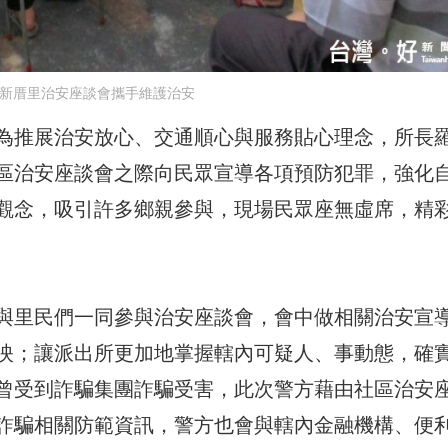
 新厝里治安座談會攜手維護治安
為推展治安放心、交通順心與服務貼心理念，所長
區治安座談會之際向民眾宣導各項預防犯罪，強化
觀念，吸引許多鄉親參與，現場民眾座無虛席，精
與里民們一同參與治安座談會，會中做相關治安宣
映；讓派出所更加地掌握轄內可疑人、事動態，確
曾受到詐騙集團詐騙受害，此次警方藉由社區治安
詐騙相關防範資訊，警方也會與轄內金融機構、便