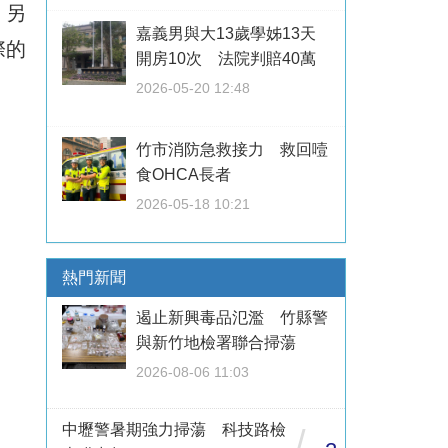
；另
嘉義男與大13歲學姊13天
際的
開房10次 法院判賠40萬
2026-05-20 12:48
竹市消防急救接力 救回噎
食OHCA長者
2026-05-18 10:21
熱門新聞
遏止新興毒品氾濫 竹縣警
與新竹地檢署聯合掃蕩
2026-08-06 11:03
中壢警暑期強力掃蕩 科技路檢
/