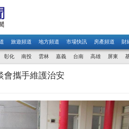
道
旅遊頻道
地方頻道
市場快訊
房產頻道
財
彰化
南投
雲林
嘉義
台南
高雄
屏東
談會攜手維護治安