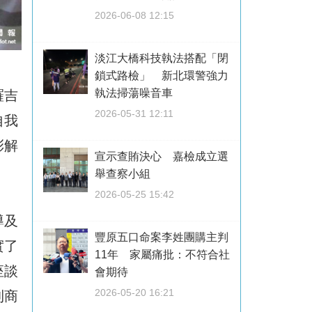
2026-06-08 12:15
淡江大橋科技執法搭配「閉
鎖式路檢」 新北環警強力
執法掃蕩噪音車
羅吉
2026-05-31 12:11
自我
彩解
宣示查賄決心 嘉檢成立選
舉查察小組
2026-05-25 15:42
導及
豐原五口命案李姓團購主判
實了
11年 家屬痛批：不符合社
座談
會期待
2026-05-20 16:21
利商