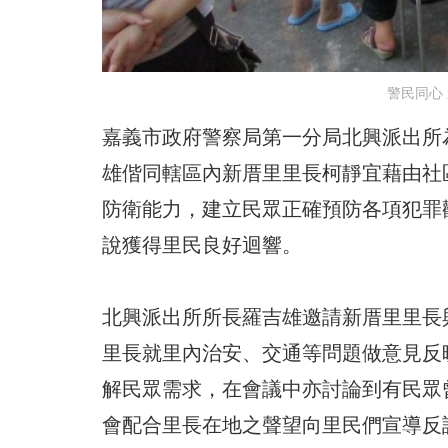
警民同心
嘉義市政府警察局第一分局北興派出所
雄偕同轄區內新厝里里長柯靜宜藉由社
防衛能力，建立民眾正確預防各項犯罪
說獲得里民良好迴響。
北興派出所所長羅吉雄邀請新厝里里長
里長就里內治安、交通等問題做意見反
解民眾需求，在會議中亦討論到有民眾
會配合里長在地之聲望向里民們宣導反