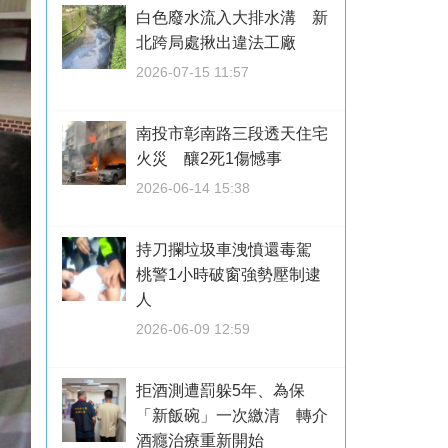
白色廢水流入大排水溝 新
北跨局處揪出違法工廠
2026-07-15 11:57
南投市彰南路三段透天住宅
火災 釀2死1傷憾事
2026-06-14 15:38
持刀攔垃圾車洩憤還毒駕
桃警1小時破窗強勢壓制逮
人
2026-06-09 12:59
拒酒測遭罰躲5年、為保
「新飯碗」一次繳清 轉介
酒癮治療重新開始