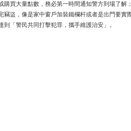
或購買大量點數，務必第一時間通知警方到場了解
宅竊盜，像是家中窗戶加裝鐵欄杆或者是出門要實
達到「警民共同打擊犯罪，攜手維護治安」。