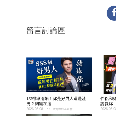
留言討論區
1/2機率淪陷！你是好男人還是渣
伴侶和
男？關鍵在這
說愛妳
2026-08-08
2026-08-0
PR・台灣癌症基金會