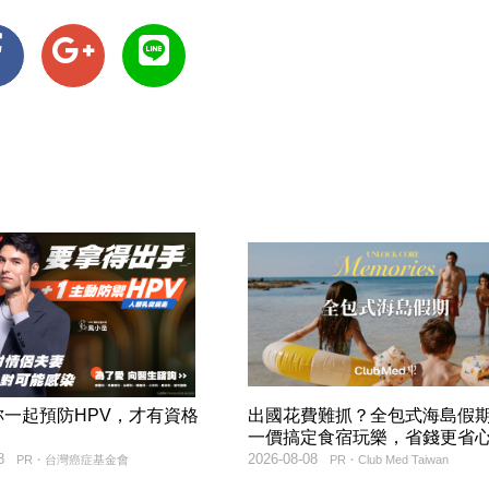
妳一起預防HPV，才有資格
出國花費難抓？全包式海島假
！
一價搞定食宿玩樂，省錢更省
8
2026-08-08
PR・台灣癌症基金會
PR・Club Med Taiwan