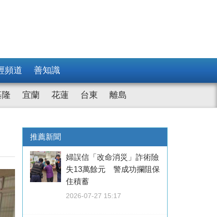
經頻道
善知識
基隆
宜蘭
花蓮
台東
離島
推薦新聞
婦誤信「改命消災」詐術險
失13萬餘元 警成功攔阻保
住積蓄
2026-07-27 15:17