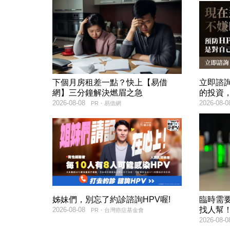
下個月房租差一點？快上【易借
立即諮
網】三分鐘解決燃眉之急
的投資
2026-08-08
2026-08-0
PR・易借網
姊妹們，別忘了約診諮詢HPV喔!
臨時需
找人幫
2026-08-08
PR・台灣癌症基金會
2026-08-0