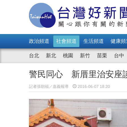
政治頻道
社會頻道
生活頻道
健康頻
台北
新北
桃園
新竹
苗栗
台中
警民同心 新厝里治安座
記者張朝福／嘉義報導
2016-06-07 18:20