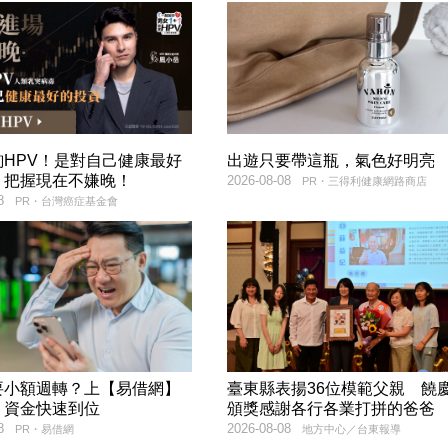
詢HPV！是對自己健康最好
出遊只要帶這瓶，氣色好明亮
，把握現在不嫌晚！
2026-08-08
PR・三得利健康網路商店
8
PR・台灣癌症基金會
要小額週轉？上【易借網】
臺東縣表揚36位模範父親 饒
！資金快速到位
頒獎感謝各行各業打拼的爸爸
8
2026-08-08
PR・易借網
地方中心／台東報導