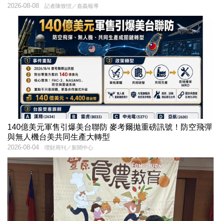
2026-08-08
記者陳致愷／嘉義報導
140億美元軍售引爆美台聯防 麥考爾拋重磅訊號！防空飛彈
與無人機台美共同生產大轉型
2026-08-04
理財周刊／新聞中心