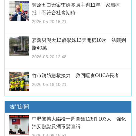
豐原五口命案李姓團購主判11年 家屬痛
批：不符合社會期待
2026-05-20 16:21
嘉義男與大13歲學姊13天開房10次 法院判
賠40萬
2026-05-20 12:48
竹市消防急救接力 救回噎食OHCA長者
2026-05-18 10:21
熱門新聞
中壢警擴大臨檢一周查獲126件103人 強化
治安熱點及酒毒駕查緝
2026-08-08 15:51