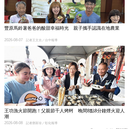
豐原馬鈴薯爸爸的酸甜幸福時光 親子攜手認識在地農業
2026-08-07
記者王文吉／台中報導
王功漁火節開跑！父親節千人烤蚵 晚間8點8分鐘煙火迎人
潮
2026-08-08
記者鄧富珍／彰化報導