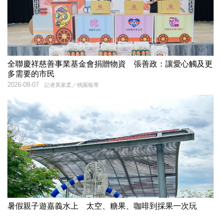
全聯慶祥慈善事業基金會捐贈物資 張善政：讓愛心觸及更
多需要的市民
2026-08-07
記者黃家柔／桃園報導
暑假親子遊嘉義水上 太空、糖果、咖啡到採果一次玩