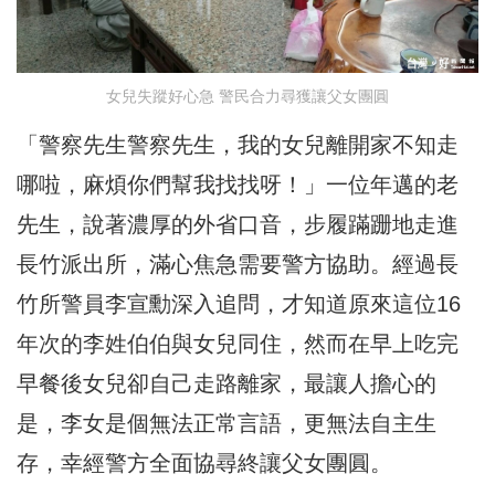
女兒失蹤好心急 警民合力尋獲讓父女團圓
「警察先生警察先生，我的女兒離開家不知走
哪啦，麻煩你們幫我找找呀！」一位年邁的老
先生，說著濃厚的外省口音，步履蹣跚地走進
長竹派出所，滿心焦急需要警方協助。經過長
竹所警員李宣勳深入追問，才知道原來這位16
年次的李姓伯伯與女兒同住，然而在早上吃完
早餐後女兒卻自己走路離家，最讓人擔心的
是，李女是個無法正常言語，更無法自主生
存，幸經警方全面協尋終讓父女團圓。