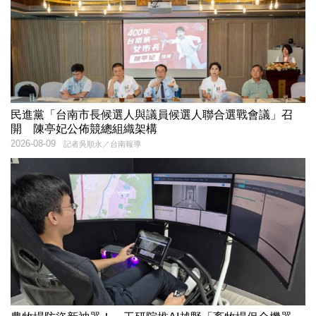
民進黨「台南市長候選人與議員候選人聯合選戰會議」召
開 陳亭妃公佈競總組織架構
2026-08-09
記者吳順永／台南報導