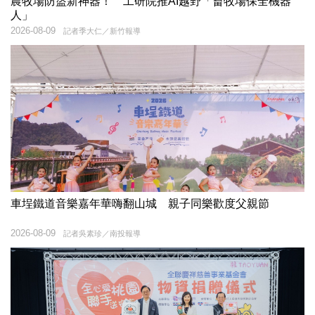
農牧場防盜新神器！ 工研院推AI越野「畜牧場保全機器
人」
2026-08-09
記者季大仁／新竹報導
車埕鐵道音樂嘉年華嗨翻山城 親子同樂歡度父親節
2026-08-09
記者吳素珍／南投報導