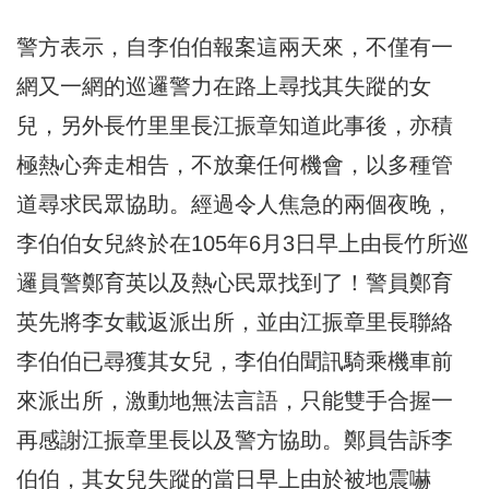
警方表示，自李伯伯報案這兩天來，不僅有一
網又一網的巡邏警力在路上尋找其失蹤的女
兒，另外長竹里里長江振章知道此事後，亦積
極熱心奔走相告，不放棄任何機會，以多種管
道尋求民眾協助。經過令人焦急的兩個夜晚，
李伯伯女兒終於在105年6月3日早上由長竹所巡
邏員警鄭育英以及熱心民眾找到了！警員鄭育
英先將李女載返派出所，並由江振章里長聯絡
李伯伯已尋獲其女兒，李伯伯聞訊騎乘機車前
來派出所，激動地無法言語，只能雙手合握一
再感謝江振章里長以及警方協助。鄭員告訴李
伯伯，其女兒失蹤的當日早上由於被地震嚇