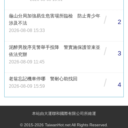
龜山分局加強易生危害場所臨檢 防止青少年
/
2
涉及不法
2026-08-08 15:33
泥醉男脫序見警舉手投降 警實施保護管束並
/
3
依法究辦
2026-08-09 11:45
老翁忘記機車停哪 警耐心助找回
/
4
2026-08-09 15:59
本站由大運聯和國際有限公司所維運
© 2015-2026 TaiwanHot.net All Rights Reserved.