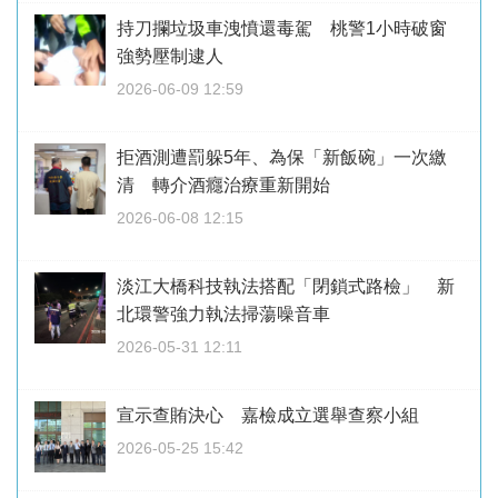
持刀攔垃圾車洩憤還毒駕 桃警1小時破窗
強勢壓制逮人
2026-06-09 12:59
拒酒測遭罰躲5年、為保「新飯碗」一次繳
清 轉介酒癮治療重新開始
2026-06-08 12:15
淡江大橋科技執法搭配「閉鎖式路檢」 新
北環警強力執法掃蕩噪音車
2026-05-31 12:11
宣示查賄決心 嘉檢成立選舉查察小組
2026-05-25 15:42