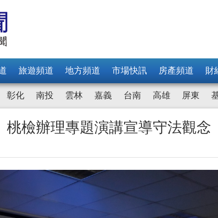
道
旅遊頻道
地方頻道
市場快訊
房產頻道
財
彰化
南投
雲林
嘉義
台南
高雄
屏東
 桃檢辦理專題演講宣導守法觀念