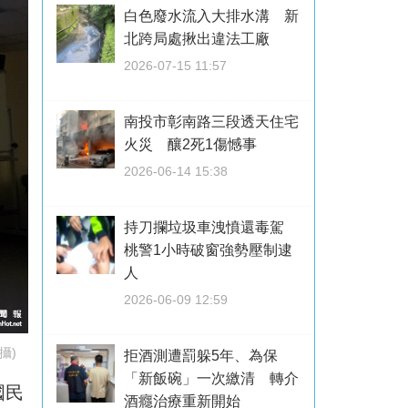
白色廢水流入大排水溝 新
北跨局處揪出違法工廠
2026-07-15 11:57
南投市彰南路三段透天住宅
火災 釀2死1傷憾事
2026-06-14 15:38
持刀攔垃圾車洩憤還毒駕
桃警1小時破窗強勢壓制逮
人
2026-06-09 12:59
攝)
拒酒測遭罰躲5年、為保
「新飯碗」一次繳清 轉介
國民
酒癮治療重新開始