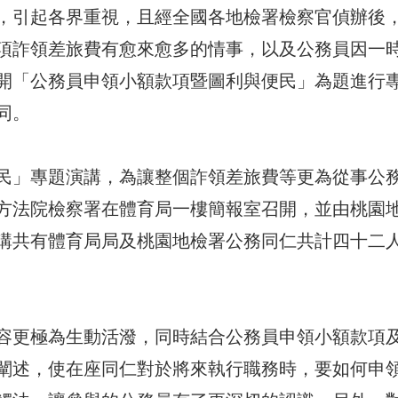
，引起各界重視，且經全國各地檢署檢察官偵辦後
項詐領差旅費有愈來愈多的情事，以及公務員因一
開「公務員申領小額款項暨圖利與便民」為題進行
同。
民」專題演講，為讓整個詐領差旅費等更為從事公
方法院檢察署在體育局一樓簡報室召開，並由桃園
講共有體育局局及桃園地檢署公務同仁共計四十二
容更極為生動活潑，同時結合公務員申領小額款項
闡述，使在座同仁對於將來執行職務時，要如何申