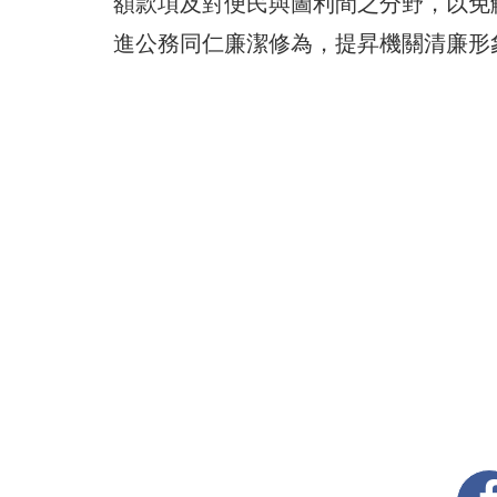
額款項及對便民與圖利間之分野，以免
進公務同仁廉潔修為，提昇機關清廉形