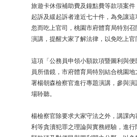
旅遊卡休假補助費及鐘點費等款項案件
起訴及緩起訴者達近七十件，為免讓這
忽而吃上官司，桃園市府體育局特別召
演講，提醒大家了解法律，以免吃上官
這項「公務員申領小額款項暨圖利與便
員所借鏡，市府體育局特別結合桃園地
署楊朝森檢察官進行專題演講，參與演
場聆聽。
楊檢察官除要求大家守法之外，講課內
利等貪瀆犯罪之理論與實務經驗，進行