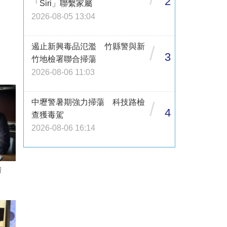
2
「Siri」聯繫家屬
2026-08-05 13:04
遏止新興毒品氾濫 竹縣警與新
/
3
竹地檢署聯合掃蕩
2026-08-06 11:03
中壢警暑期強力掃蕩 科技路檢
/
4
查獲毒駕
2026-08-06 16:14
借