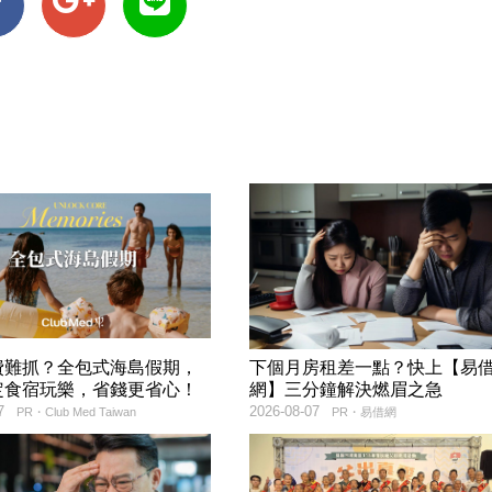
費難抓？全包式海島假期，
下個月房租差一點？快上【易
定食宿玩樂，省錢更省心！
網】三分鐘解決燃眉之急
7
2026-08-07
PR・Club Med Taiwan
PR・易借網