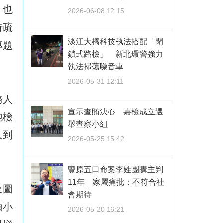
，也
2026-06-08 12:15
時疏
淡江大橋科技執法搭配「閉
專題
鎖式路檢」 新北環警強力
執法掃蕩噪音車
2026-05-31 12:11
務人
宣示查賄決心 嘉檢成立選
地檢
舉查察小組
人到
2026-05-25 15:42
豐原五口命案李姓團購主判
11年 家屬痛批：不符合社
及圖
會期待
領小
2026-05-20 16:21