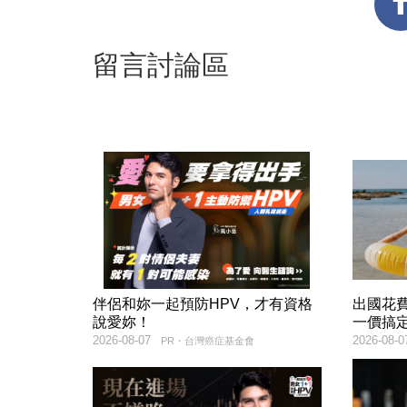
留言討論區
伴侶和妳一起預防HPV，才有資格
出國花
說愛妳！
一價搞
2026-08-07
2026-08-0
PR・台灣癌症基金會