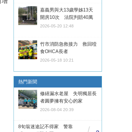
對增
嘉義男與大13歲學姊13天
。
開房10次 法院判賠40萬
2026-05-20 12:48
竹市消防急救接力 救回噎
食OHCA長者
2026-05-18 10:21
熱門新聞
修繕漏水老屋 失明獨居長
者圓夢擁有安心的家
2026-08-04 20:39
8旬翁迷途記不得家 警靠
/