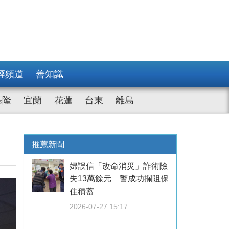
經頻道
善知識
基隆
宜蘭
花蓮
台東
離島
推薦新聞
婦誤信「改命消災」詐術險
失13萬餘元 警成功攔阻保
住積蓄
2026-07-27 15:17