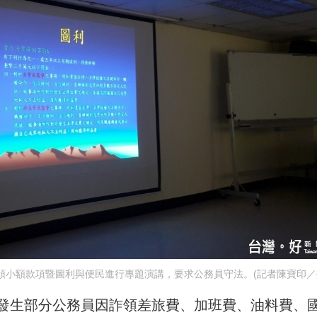
領小額款項暨圖利與便民進行專題演講，要求公務員守法。(記者陳寶印／
發生部分公務員因詐領差旅費、加班費、油料費、