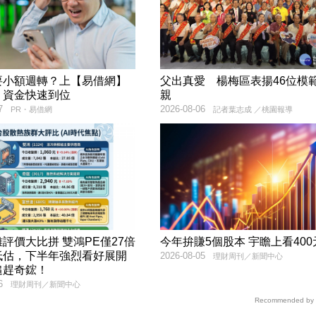
要小額週轉？上【易借網】
父出真愛 楊梅區表揚46位模
！資金快速到位
親
7
2026-08-06
PR・易借網
記者葉志成 ／桃園報導
評價大比拼 雙鴻PE僅27倍
今年拚賺5個股本 宇瞻上看400
低估，下半年強烈看好展開
2026-08-05
理財周刊／新聞中心
追趕奇鋐！
6
理財周刊／新聞中心
Recommended by