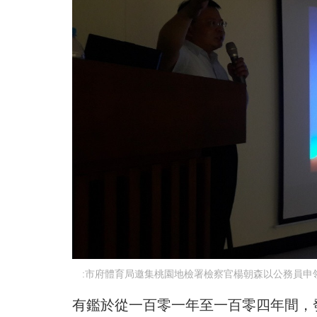
:市府體育局邀集桃園地檢署檢察官楊朝森以公務員申
有鑑於從一百零一年至一百零四年間，