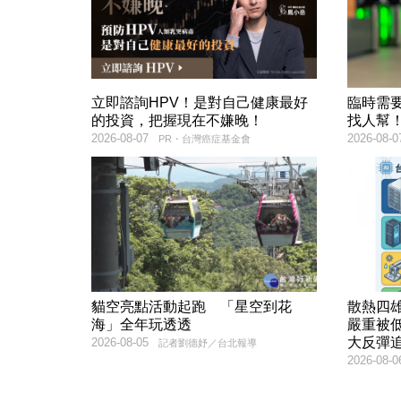
立即諮詢HPV！是對自己健康最好
臨時需
的投資，把握現在不嫌晚！
找人幫
2026-08-07
2026-08-0
PR・台灣癌症基金會
貓空亮點活動起跑 「星空到花
散熱四雄
海」全年玩透透
嚴重被
大反彈
2026-08-05
記者劉德妤／台北報導
2026-08-0