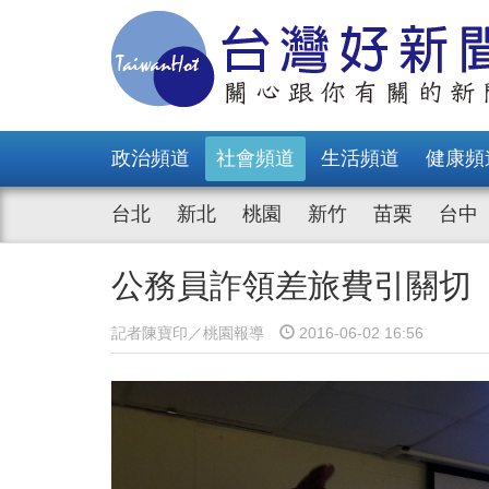
政治頻道
社會頻道
生活頻道
健康頻
台北
新北
桃園
新竹
苗栗
台中
公務員詐領差旅費引關切
記者陳寶印／桃園報導
2016-06-02 16:56