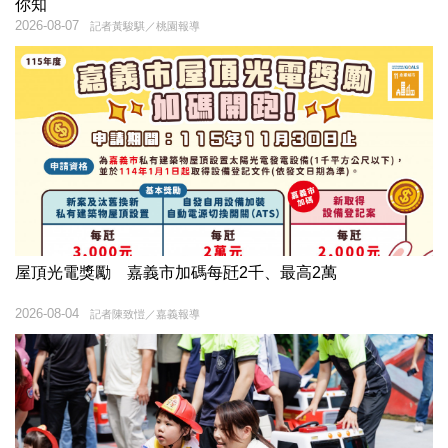
你知
2026-08-07
記者黃駿騏／桃園報導
屋頂光電獎勵 嘉義市加碼每瓩2千、最高2萬
2026-08-04
記者陳致愷／嘉義報導