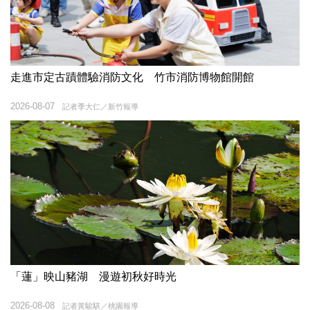
走進市定古蹟體驗消防文化 竹市消防博物館開館
2026-08-07
記者季大仁／新竹報導
「蓮」映山豬湖 漫遊初秋好時光
2026-08-08
記者黃駿騏／桃園報導