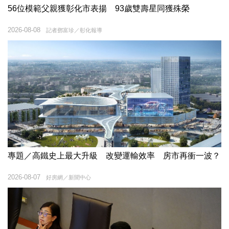
56位模範父親獲彰化市表揚 93歲雙壽星同獲殊榮
2026-08-08
記者鄧富珍／彰化報導
專題／高鐵史上最大升級 改變運輸效率 房市再衝一波？
2026-08-07
好房網／新聞中心