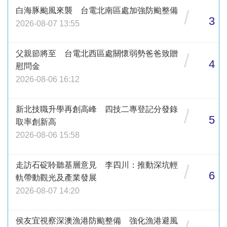
白海豚颱風來襲 台電北南區處加強防颱整備
/
3
2026-08-07 13:55
父親節將至 台電北西區處關懷弱勢爸爸致贈
/
4
慰問金
2026-08-06 16:12
新北技職升學再創高峰 四技二專登記分發錄
/
5
取率創新高
2026-08-06 15:58
走訪石碇聆聽基層意見 李四川：推動深坑輕
/
6
軌帶動觀光及產業發展
2026-08-07 14:20
侯友宜視察深澳漁港防颱整備 強化漁港避風