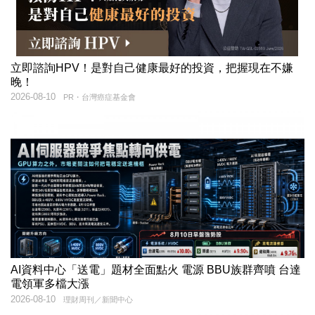
立即諮詢HPV！是對自己健康最好的投資，把握現在不嫌
晚！
2026-08-10
PR・台灣癌症基金會
AI資料中心「送電」題材全面點火 電源 BBU族群齊噴 台達
電領軍多檔大漲
2026-08-10
理財周刊／新聞中心