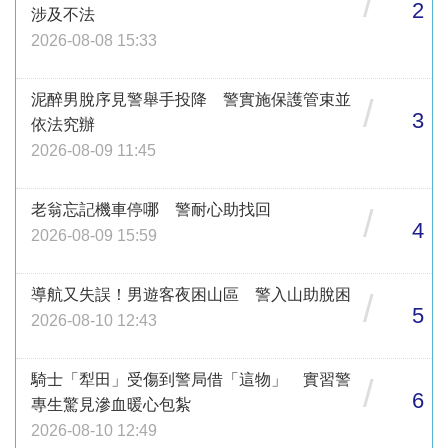
/
2
涉及不法
2026-08-08 15:33
泥醉男脫序見警舉手投降 警實施保護管束並
/
3
依法究辦
2026-08-09 11:45
老翁忘記機車停哪 警耐心助找回
/
4
2026-08-09 15:59
導航又失誤！男遊客夜困山區 警入山助脫困
/
5
2026-08-10 12:43
騎士「犁田」受傷到警局借「這物」 實習警
/
6
專生驚見滲血暖心包紮
2026-08-10 12:49