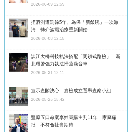
2026-06-09 12:59
拒酒測遭罰躲5年、為保「新飯碗」一次繳
清 轉介酒癮治療重新開始
2026-06-08 12:15
淡江大橋科技執法搭配「閉鎖式路檢」 新
北環警強力執法掃蕩噪音車
2026-05-31 12:11
宣示查賄決心 嘉檢成立選舉查察小組
2026-05-25 15:42
豐原五口命案李姓團購主判11年 家屬痛
批：不符合社會期待