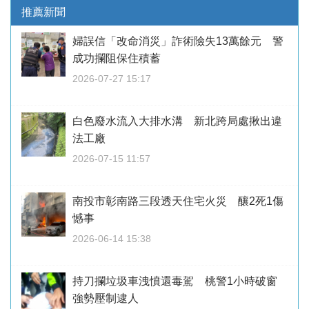
推薦新聞
婦誤信「改命消災」詐術險失13萬餘元 警
成功攔阻保住積蓄
2026-07-27 15:17
白色廢水流入大排水溝 新北跨局處揪出違
法工廠
2026-07-15 11:57
南投市彰南路三段透天住宅火災 釀2死1傷
憾事
2026-06-14 15:38
持刀攔垃圾車洩憤還毒駕 桃警1小時破窗
強勢壓制逮人