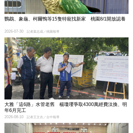
鸚鵡、象龜、柯爾鴨等15隻特寵找新家 桃園8/1開放認養
2026-07-30
記者葉志成／桃園報導
大雅「這6路」水管老舊 楊瓊瓔爭取4300萬經費汰換、明
年6月完工
2026-08-10
記者王文吉／台中報導