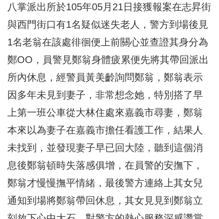
八掌派出所於105年05月21日接獲報案在志昇街
與西門街口有1名疑似迷失老人，警方到場後見
1名老翁在該處徘徊便上前關心並查證其身分為
鄭OO，員警見鄭翁身體疲累便先將其帶回派出
所內休息，經警員黃美齡詢問鄭翁，鄭翁表示
因多年未見到妻子，非常想念她，特別搭了早
上第一班公車從大林住處來嘉義市尋妻，鄭翁
本來以為妻子在嘉義市擔任看護工作，結果人
未找到，並發現妻子早已回大陸，聽到這個消
息後鄭翁頓時失落感俱增，在員警的安撫下，
鄭翁才慢慢撫平情緒，最後警方連絡上其女兒
通知到場將鄭翁帶回休息，其女見見到鄭翁立
刻放下心中大石，對警方的熱心服務深感讚賞