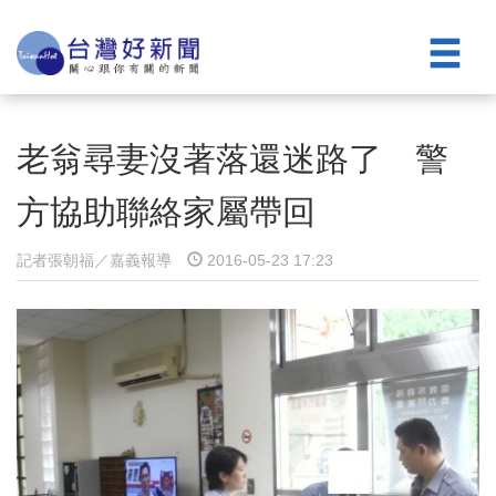
老翁尋妻沒著落還迷路了 警
方協助聯絡家屬帶回
記者張朝福／嘉義報導
2016-05-23 17:23