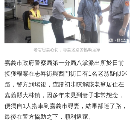
老翁思妻心切，尋妻迷路警協助返家
嘉義市政府警察局第一分局八掌派出所於日前
接獲報案在志昇街與西門街口有1名老翁疑似迷
路，警方到場後，查證初步瞭解該老翁居住在
嘉義縣大林鎮，因多年未見到妻子非常想念，
便獨自1人搭車到嘉義市尋妻，結果卻迷了路，
最後在警方協助之下，順利返家。