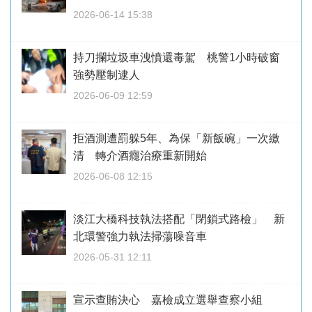
2026-06-14 15:38
持刀攔垃圾車洩憤還毒駕 桃警1小時破窗
強勢壓制逮人
2026-06-09 12:59
拒酒測遭罰躲5年、為保「新飯碗」一次繳
清 轉介酒癮治療重新開始
2026-06-08 12:15
淡江大橋科技執法搭配「閉鎖式路檢」 新
北環警強力執法掃蕩噪音車
2026-05-31 12:11
宣示查賄決心 嘉檢成立選舉查察小組