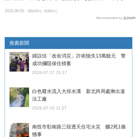
2026-08-05
理財周刊／新聞中心
Recommended by
推薦新聞
婦誤信「改命消災」詐術險失13萬餘元 警
成功攔阻保住積蓄
2026-07-27 15:17
白色廢水流入大排水溝 新北跨局處揪出違
法工廠
2026-07-15 11:57
南投市彰南路三段透天住宅火災 釀2死1傷
憾事