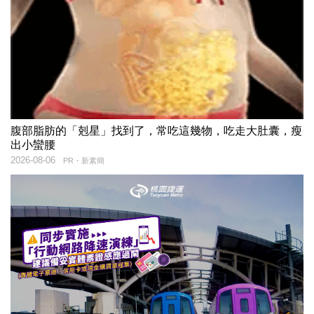
腹部脂肪的「剋星」找到了，常吃這幾物，吃走大肚囊，瘦
出小蠻腰
2026-08-06
PR・新素簡