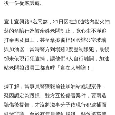
後一併從嚴議處。
宜市宜興路3名惡煞，21日因在加油站內點火抽
菸的危險行為被余姓老闆制止，竟心生不滿追
打余男及員工，甚至拿擦窗桿砸毀辦公室玻璃
與加油器；當時警方到場雖2度壓制嫌犯，最後
卻未依現行犯逮捕，讓他們3人自行離開，加油
站老闆娘跟員工都直呼「實在太離譜！」
據了解，當事員警獲報前往加油站處理案件，
疑因認定為毀損、雙方互控傷害案件，要兩造
驗傷後提告，才沒將滋事分子依現行犯逮捕而
引發非議。至於有無員警到場後，惡煞還當警