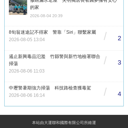
修繕漏水老屋 失明獨居長者圓夢擁有安心
的家
2026-08-04 20:39
8旬翁迷途記不得家 警靠「Siri」聯繫家屬
/
2
2026-08-05 13:04
遏止新興毒品氾濫 竹縣警與新竹地檢署聯合
/
3
掃蕩
2026-08-06 11:03
中壢警暑期強力掃蕩 科技路檢查獲毒駕
/
4
2026-08-06 16:14
本站由大運聯和國際有限公司所維運