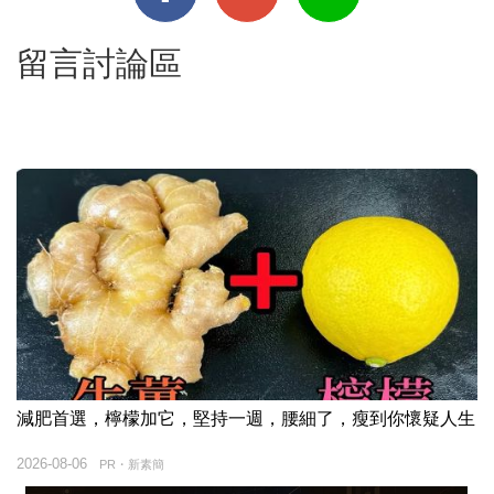
留言討論區
減肥首選，檸檬加它，堅持一週，腰細了，瘦到你懷疑人生
2026-08-06
PR・新素簡