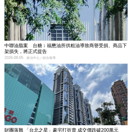
中聯油脂案 台糖︰福懋油所供粗油導致商譽受損、商品下
架損失，將正式提告
2026-08-05
政治中心／綜合報導
財團落難 「台北之星」豪宅打折賣 成交價跌破200萬元