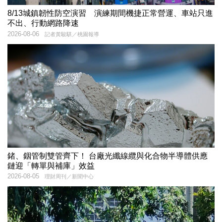
8/13城鎮韌性防空演習 演練期間機捷正常營運、車站只進
不出、行動網路降速
2026-08-06
記者黃駿騏／桃園報導
鍺、銦管制雙管齊下！ 台廠光纖線纜與化合物半導體供應
鏈迎「轉單與補庫」效益
2026-08-05
理財周刊／新聞中心