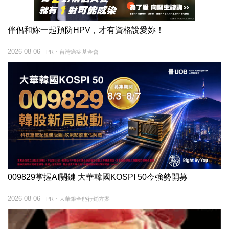
伴侶和妳一起預防HPV，才有資格說愛妳！
2026-08-06
PR・台灣癌症基金會
009829掌握AI關鍵 大華韓國KOSPI 50今強勢開募
2026-08-06
PR・大華銀全能行銷方案