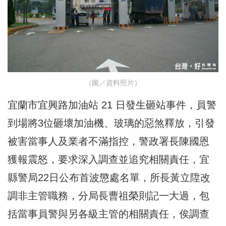
（圖／資料照片）
宜蘭市宜興路加油站 21 日發生砸站事件，員警
到場將3位砸壞加油機、玻璃的惡煞釋放，引發
被害當事人及業者不滿指控，警政署長陳國恩
獲報震怒，要求深入調查並追究相關責任，宜
縣警局22日公布首波懲處名單，所長黃立陞改
調非主管職務，分局長曹祖榮則記一大過，包
括當事員警與另各級主管的相關責任，俟調查