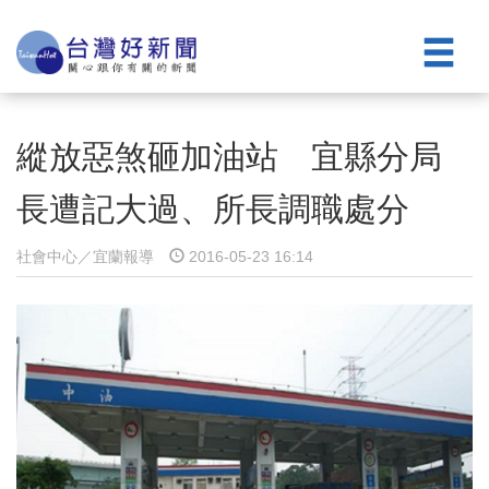
縱放惡煞砸加油站 宜縣分局
長遭記大過、所長調職處分
社會中心／宜蘭報導
2016-05-23 16:14