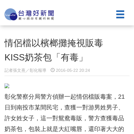
情侶檔以檳榔攤掩視販毒
KISS奶茶包「有毒」
記者張文熹／彰化報導
2016-05-22 20:24
彰化警察分局警方偵辦一起情侶檔販毒案，21
日到南投市某間民宅，查獲一對游男姓男子、
許女姓女子，這一對鴛鴦毒販，警方查獲毒品
奶茶包，包裝上就是大紅嘴唇，還印著大大的