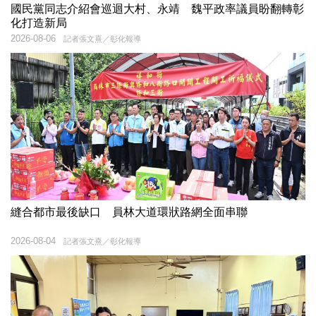
國民黨同志介紹會巡迴大村、永靖 魏平政率議員盼翻轉彰
化打造新局
2026-08-06
記者張文熹／彰化報導
縫合都市最後缺口 員林大道環狀路網全面串聯
2026-08-04
記者張文熹／彰化報導