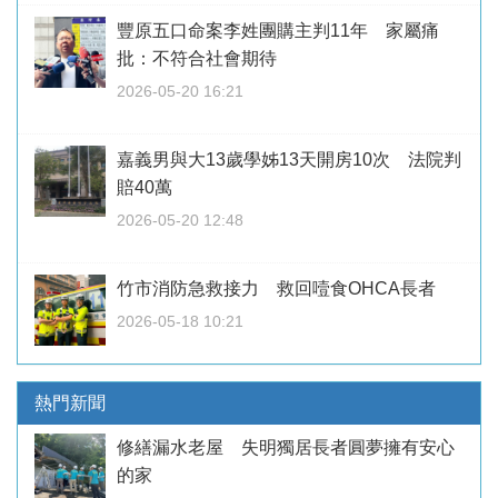
豐原五口命案李姓團購主判11年 家屬痛
批：不符合社會期待
2026-05-20 16:21
嘉義男與大13歲學姊13天開房10次 法院判
賠40萬
2026-05-20 12:48
竹市消防急救接力 救回噎食OHCA長者
2026-05-18 10:21
熱門新聞
修繕漏水老屋 失明獨居長者圓夢擁有安心
的家