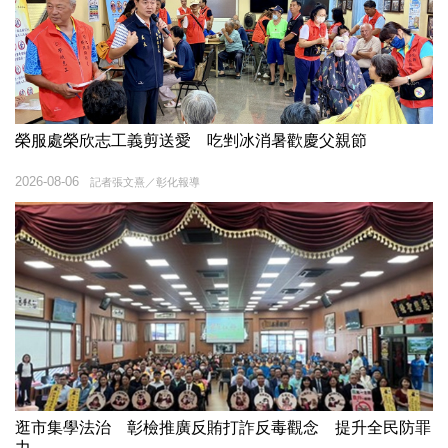
榮服處榮欣志工義剪送愛 吃剉冰消暑歡慶父親節
2026-08-06
記者張文熹／彰化報導
逛市集學法治 彰檢推廣反賄打詐反毒觀念 提升全民防罪
力