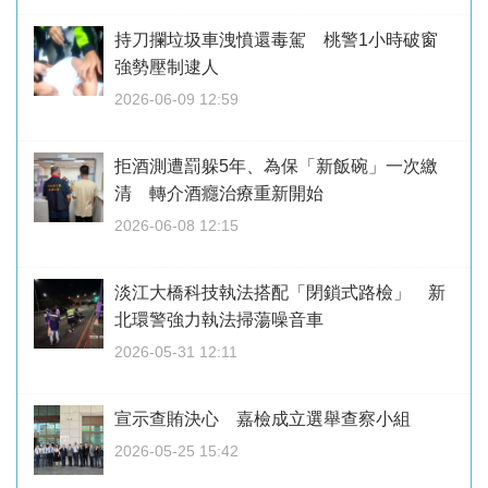
持刀攔垃圾車洩憤還毒駕 桃警1小時破窗
強勢壓制逮人
2026-06-09 12:59
拒酒測遭罰躲5年、為保「新飯碗」一次繳
清 轉介酒癮治療重新開始
2026-06-08 12:15
淡江大橋科技執法搭配「閉鎖式路檢」 新
北環警強力執法掃蕩噪音車
2026-05-31 12:11
宣示查賄決心 嘉檢成立選舉查察小組
2026-05-25 15:42