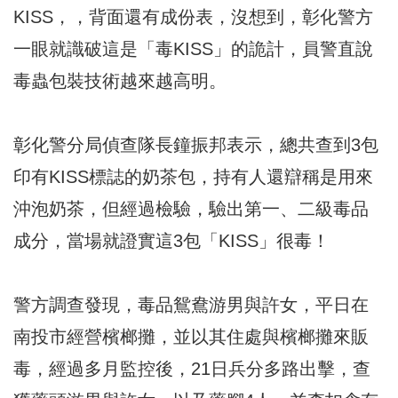
KISS，，背面還有成份表，沒想到，彰化警方
一眼就識破這是「毒KISS」的詭計，員警直說
毒蟲包裝技術越來越高明。
彰化警分局偵查隊長鐘振邦表示，總共查到3包
印有KISS標誌的奶茶包，持有人還辯稱是用來
沖泡奶茶，但經過檢驗，驗出第一、二級毒品
成分，當場就證實這3包「KISS」很毒！
警方調查發現，毒品鴛鴦游男與許女，平日在
南投市經營檳榔攤，並以其住處與檳榔攤來販
毒，經過多月監控後，21日兵分多路出擊，查