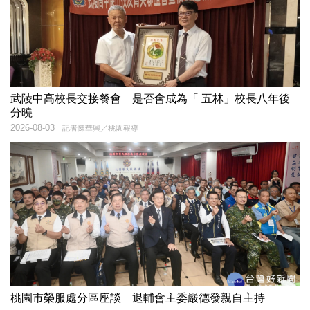
武陵中高校長交接餐會 是否會成為「 五林」校長八年後
分曉
2026-08-03
記者陳華興／桃園報導
桃園市榮服處分區座談 退輔會主委嚴德發親自主持