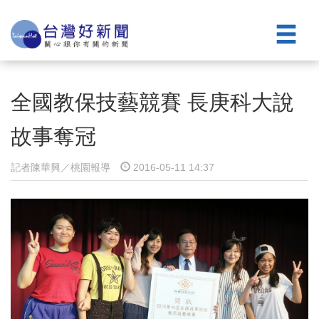
全國教保技藝競賽 長庚科大說
故事奪冠
記者陳華興／桃園報導
2016-05-11 14:37