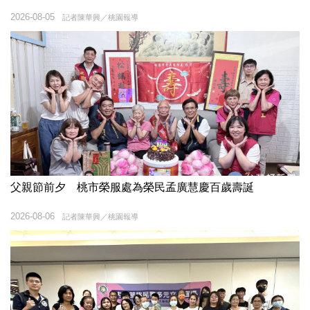
2026-08-05
記者陳華興／桃園報導
父親節前夕 桃市榮服處為榮民孟廣慧慶百歲壽誕
2026-08-06
記者陳華興／桃園報導