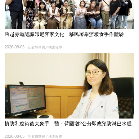
跨越赤道認識印尼客家文化 移民署舉辦粄食手作體驗
2026-08-06
記者陳華興／桃園報導
慎防乳癌術後大象手 醫：臂圍增2公分即應預防淋巴水腫
2026-08-05
記者陳華興／桃園報導