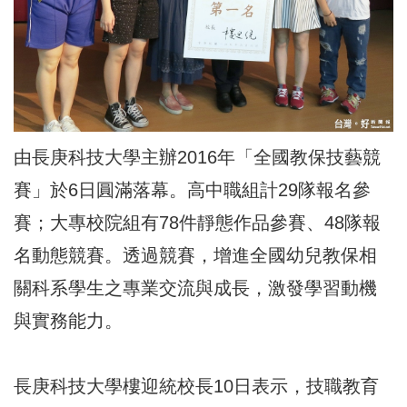
由長庚科技大學主辦2016年「全國教保技藝競
賽」於6日圓滿落幕。高中職組計29隊報名參
賽；大專校院組有78件靜態作品參賽、48隊報
名動態競賽。透過競賽，增進全國幼兒教保相
關科系學生之專業交流與成長，激發學習動機
與實務能力。
長庚科技大學樓迎統校長10日表示，技職教育