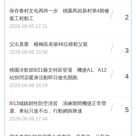
保存眷村文化再跨一步 桃園馬祖新村第4期修
/
2
復工程動工
2026-08-05 17:31
父出真愛 楊梅區表揚46位模範父親
/
3
2026-08-06 15:56
桃園冷飲節8/21藝文特區登場 機捷A1、A12
/
4
站快閃店暖身活動即日搶先開跑
2026-08-06 16:29
8/13城鎮韌性防空演習 演練期間機捷正常營
/
5
運、車站只進不出、行動網路降速
2026-08-06 17:44