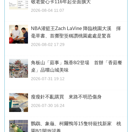
敬老愛心卡116年起全面擴大
2026-08-04 11:07
NBA灌籃王Zach LaVine 降臨桃園大溪 揮
毫草書、首擲聖筊稱讚桃園處處是驚喜
2026-08-02 17:29
角板山「菇事」飄香8/2登場 首辦「香菇餐
桌」品嚐山城美味
2026-07-31 19:12
瘦瘦針不亂購買 來路不明恐傷身
2026-07-30 16:24
鸚鵡、象龜、柯爾鴨等15隻特寵找新家 桃
園8/1開放認養