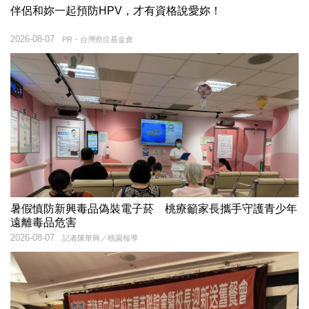
伴侶和妳一起預防HPV，才有資格說愛妳！
2026-08-07
PR・台灣癌症基金會
暑假慎防新興毒品偽裝電子菸 桃療籲家長攜手守護青少年
遠離毒品危害
2026-08-07
記者陳華興／桃園報導