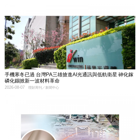
手機寒冬已過 台灣PA三雄搶進AI光通訊與低軌衛星 砷化鎵
磷化銦掀新一波材料革命
2026-08-07
理財周刊／新聞中心