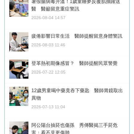
暑假腸病毒升溫！1歲童睡夢反覆肌抽躍送
醫 醫籲留意重症警訊
2026-08-04 14:57
疲倦影響日常生活 醫師提醒留意身體警訊
2026-08-03 11:46
登革熱初期像感冒？ 醫師提醒民眾警覺
2026-07-22 12:05
12歲男童喝中藥竟吞下藥匙 醫師胃鏡取出
異物
2026-07-13 11:04
阿公陽台抽菸也傷孫 秀傳醫揭三手菸危
害：看不見更傷肺