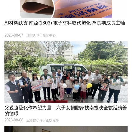
AI材料缺貨 南亞(1303) 電子材料取代塑化 為長期成長主軸
2026-08-07
理財周刊／新聞中心
父親遺愛化作希望力量 六子女捐贈家扶南投映全號延續善
的循環
2026-08-08
記者扶小萍／南投報導