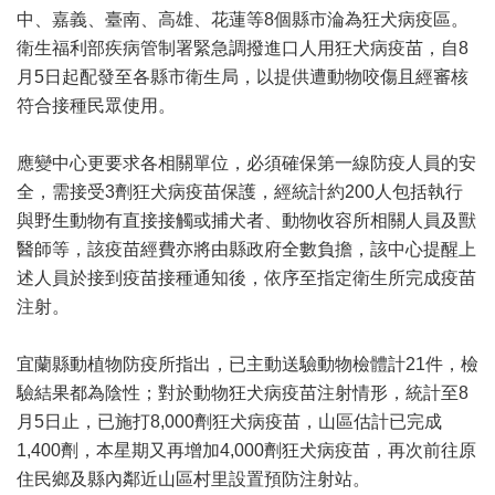
中、嘉義、臺南、高雄、花蓮等8個縣市淪為狂犬病疫區。
衛生福利部疾病管制署緊急調撥進口人用狂犬病疫苗，自8
月5日起配發至各縣市衛生局，以提供遭動物咬傷且經審核
符合接種民眾使用。
應變中心更要求各相關單位，必須確保第一線防疫人員的安
全，需接受3劑狂犬病疫苗保護，經統計約200人包括執行
與野生動物有直接接觸或捕犬者、動物收容所相關人員及獸
醫師等，該疫苗經費亦將由縣政府全數負擔，該中心提醒上
述人員於接到疫苗接種通知後，依序至指定衛生所完成疫苗
注射。
宜蘭縣動植物防疫所指出，已主動送驗動物檢體計21件，檢
驗結果都為陰性；對於動物狂犬病疫苗注射情形，統計至8
月5日止，已施打8,000劑狂犬病疫苗，山區估計已完成
1,400劑，本星期又再增加4,000劑狂犬病疫苗，再次前往原
住民鄉及縣內鄰近山區村里設置預防注射站。