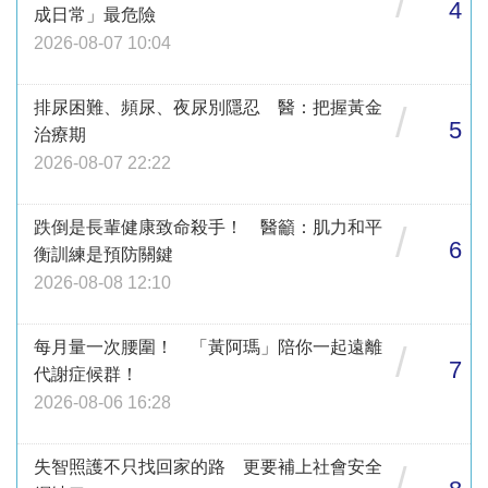
/
4
成日常」最危險
2026-08-07 10:04
排尿困難、頻尿、夜尿別隱忍 醫：把握黃金
/
5
治療期
2026-08-07 22:22
跌倒是長輩健康致命殺手！ 醫籲：肌力和平
/
6
衡訓練是預防關鍵
2026-08-08 12:10
每月量一次腰圍！ 「黃阿瑪」陪你一起遠離
/
7
代謝症候群！
2026-08-06 16:28
失智照護不只找回家的路 更要補上社會安全
/