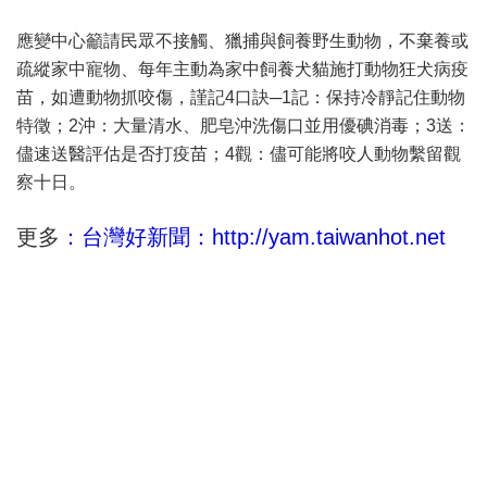
應變中心籲請民眾不接觸、獵捕與飼養野生動物，不棄養或
疏縱家中寵物、每年主動為家中飼養犬貓施打動物狂犬病疫
苗，如遭動物抓咬傷，謹記4口訣─1記：保持冷靜記住動物
特徵；2沖：大量清水、肥皂沖洗傷口並用優碘消毒；3送：
儘速送醫評估是否打疫苗；4觀：儘可能將咬人動物繫留觀
察十日。
更多
：台灣好新聞：http://yam.taiwanhot.net