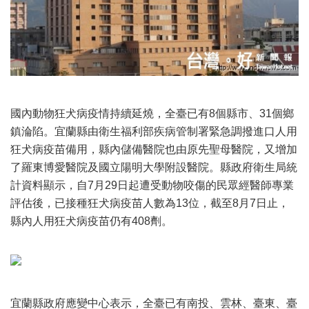
國內動物狂犬病疫情持續延燒，全臺已有8個縣市、31個鄉
鎮淪陷。宜蘭縣由衛生福利部疾病管制署緊急調撥進口人用
狂犬病疫苗備用，縣內儲備醫院也由原先聖母醫院，又增加
了羅東博愛醫院及國立陽明大學附設醫院。縣政府衛生局統
計資料顯示，自7月29日起遭受動物咬傷的民眾經醫師專業
評估後，已接種狂犬病疫苗人數為13位，截至8月7日止，
縣內人用狂犬病疫苗仍有408劑。
宜蘭縣政府應變中心表示，全臺已有南投、雲林、臺東、臺