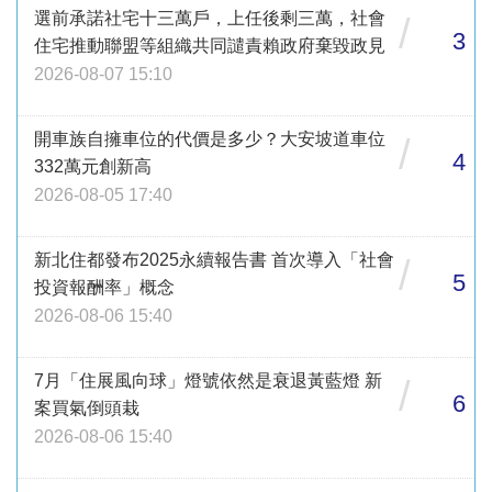
選前承諾社宅十三萬戶，上任後剩三萬，社會
/
3
住宅推動聯盟等組織共同譴責賴政府棄毀政見
2026-08-07 15:10
開車族自擁車位的代價是多少？大安坡道車位
/
4
332萬元創新高
2026-08-05 17:40
新北住都發布2025永續報告書 首次導入「社會
/
5
投資報酬率」概念
2026-08-06 15:40
7月「住展風向球」燈號依然是衰退黃藍燈 新
/
6
案買氣倒頭栽
2026-08-06 15:40