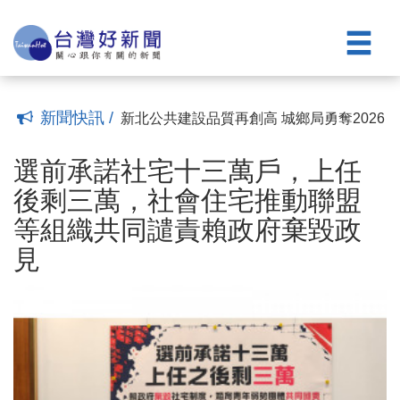
新案買氣倒頭栽
新北住都發布2025永續報告書 首次導入
(15:40)
「社會投資報酬率」概念
開車族自擁車位的代價是多少？大安坡道
(15:40)
車位332萬元創新高
新北預售待售餘屋破1.8萬戶 淡水待售餘屋
(17:40)
破3千戶居冠
財團落難 「台北之星」豪宅打折賣 成交價
(17:40)
跌破200萬元
新北住都中心連三年獲國家卓越建設獎殊
(17:40)
新聞快訊 /
榮 中和安邦社宅獲最佳管理金質獎！
新北公共建設品質再創高 城鄉局勇奪2026
(17:40)
國家卓越建設獎6項殊榮
選前承諾社宅十三萬戶，上任後剩三萬，
(15:40)
社會住宅推動聯盟等組織共同譴責賴政府
民俗月能看房、搬家嗎？21 世紀不動產公
選前承諾社宅十三萬戶，上任
棄毀政見
布 5 大安心原則
挺青年成家！中央社宅第3季1,500戶公告
(15:10)
(14:40)
後剩三萬，社會住宅推動聯盟
招租 8/14起受理申請
7月「住展風向球」燈號依然是衰退黃藍燈
(14:40)
等組織共同譴責賴政府棄毀政
新案買氣倒頭栽
新北住都發布2025永續報告書 首次導入
(15:40)
見
「社會投資報酬率」概念
開車族自擁車位的代價是多少？大安坡道
(15:40)
車位332萬元創新高
新北預售待售餘屋破1.8萬戶 淡水待售餘屋
(17:40)
破3千戶居冠
財團落難 「台北之星」豪宅打折賣 成交價
(17:40)
跌破200萬元
新北住都中心連三年獲國家卓越建設獎殊
(17:40)
榮 中和安邦社宅獲最佳管理金質獎！
新北公共建設品質再創高 城鄉局勇奪2026
(17:40)
國家卓越建設獎6項殊榮
(15:40)