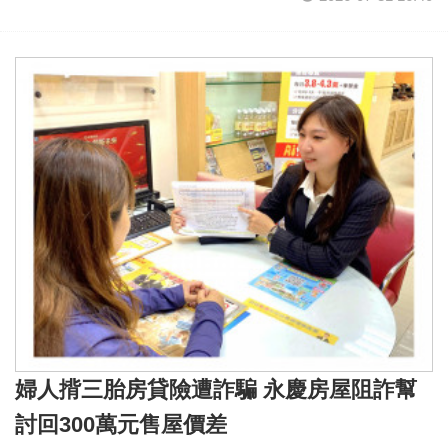
婦人揹三胎房貸險遭詐騙 永慶房屋阻詐幫
討回300萬元售屋價差