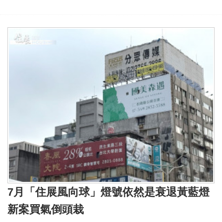
7月「住展風向球」燈號依然是衰退黃藍燈
新案買氣倒頭栽