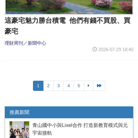
這豪宅魅力勝台積電 他們有錢不買股、買
豪宅
理財周刊／新聞中心
2026-07-29 18:40
1
2
3
4
5
推薦新聞
青山國中小與Lixel合作 打造新教育模式與元
宇宙接軌