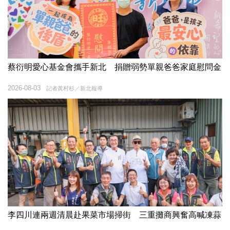
蔡衍明愛心基金會攜手新北 捐贈弱勢單親爸爸家庭慰問金
2026-08-03
記者黃村杉／新北報導
李四川連兩週清晨赴果菜市場掃街 三重攤商興奮高喊凍蒜