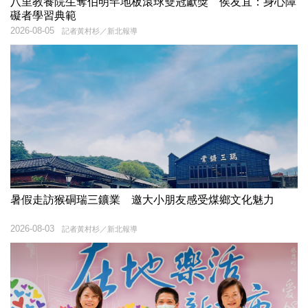
八里教養院生奪伯明罕地板滾球雙冠獻獎 侯友宜：身心障
礙者學習典範
2026-08-05
記者黃村杉／新北報導
暑假走訪猴硐瑞三鑛業 邀大小朋友感受煤鄉文化魅力
2026-08-03
記者黃村杉／新北報導