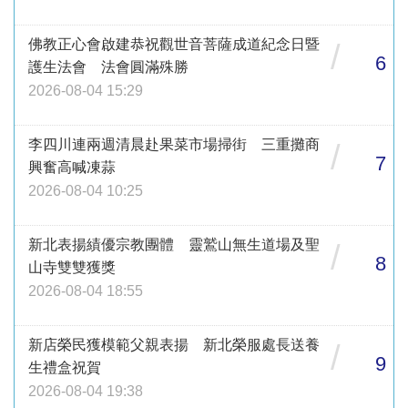
佛教正心會啟建恭祝觀世音菩薩成道紀念日暨
/
6
護生法會 法會圓滿殊勝
2026-08-04 15:29
李四川連兩週清晨赴果菜市場掃街 三重攤商
/
7
興奮高喊凍蒜
2026-08-04 10:25
新北表揚績優宗教團體 靈鷲山無生道場及聖
/
8
山寺雙雙獲獎
2026-08-04 18:55
新店榮民獲模範父親表揚 新北榮服處長送養
/
9
生禮盒祝賀
2026-08-04 19:38