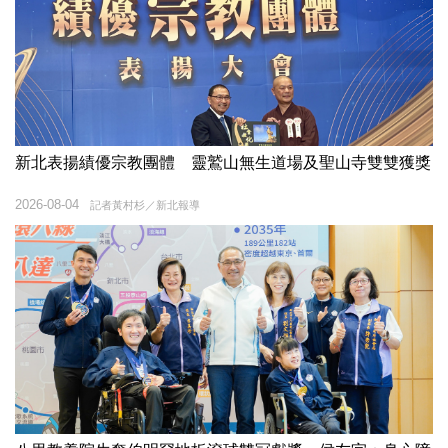
新北表揚績優宗教團體 靈鷲山無生道場及聖山寺雙雙獲獎
2026-08-04
記者黃村杉／新北報導