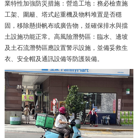
業特性加強防災措施：營造工地：務必檢查施
工架、圍籬、塔式起重機及物料堆置是否穩
固，移除懸掛帆布或廣告物，並確保排水與擋
土設施功能正常。高風險潛勢區：臨水、邊坡
及土石流潛勢區應設置警示設施，並備妥救生
衣、安全帽及通訊設備等防護裝備。