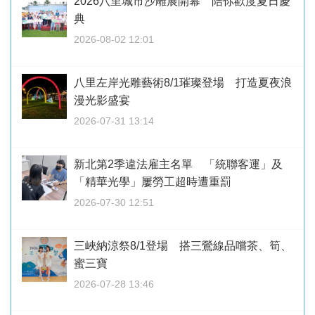
2026八里城市沙雕展開幕 陪你歡度夏日慶
典
2026-08-02 12:01
八里左岸光雕藝術8/1璀璨登場 打造夏夜浪
漫光影盛宴
2026-07-31 13:14
新北第2季違法雇主名單 「統聯客運」及
「精華光學」屢勞工超時遭重罰
2026-07-30 12:51
三峽納涼祭8/1登場 搭三鶯線品嚐茶、筍、
蜜三寶
2026-07-28 13:46