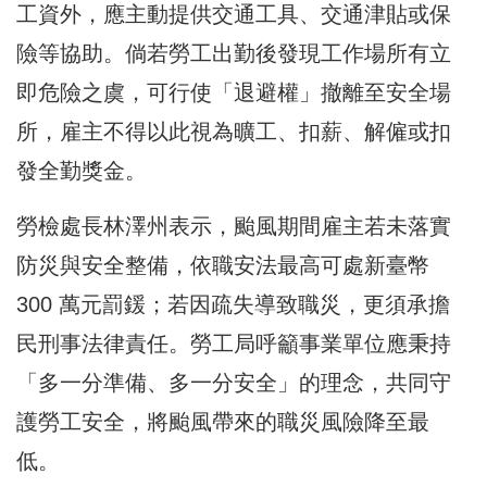
工資外，應主動提供交通工具、交通津貼或保
險等協助。倘若勞工出勤後發現工作場所有立
即危險之虞，可行使「退避權」撤離至安全場
所，雇主不得以此視為曠工、扣薪、解僱或扣
發全勤獎金。
勞檢處長林澤州表示，颱風期間雇主若未落實
防災與安全整備，依職安法最高可處新臺幣
300 萬元罰鍰；若因疏失導致職災，更須承擔
民刑事法律責任。勞工局呼籲事業單位應秉持
「多一分準備、多一分安全」的理念，共同守
護勞工安全，將颱風帶來的職災風險降至最
低。