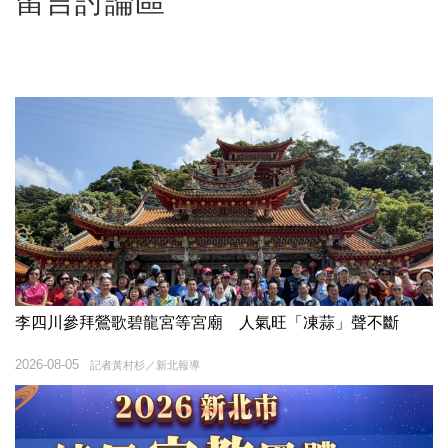
留言討論區
李四川參拜鶯歌碧龍宮等宮廟 人氣旺「凍蒜」聲不斷
2026-08-05
記者黃村杉／新北報導