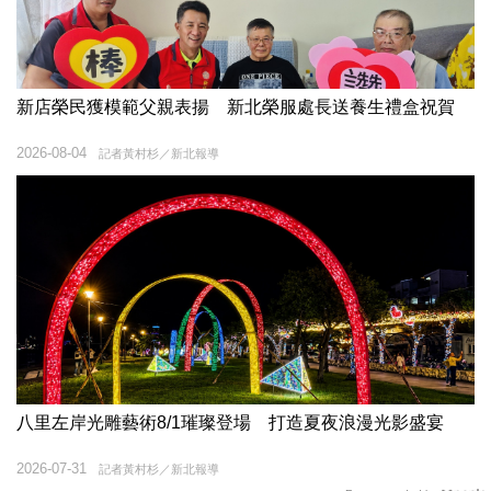
新店榮民獲模範父親表揚 新北榮服處長送養生禮盒祝賀
2026-08-04
記者黃村杉／新北報導
八里左岸光雕藝術8/1璀璨登場 打造夏夜浪漫光影盛宴
2026-07-31
記者黃村杉／新北報導