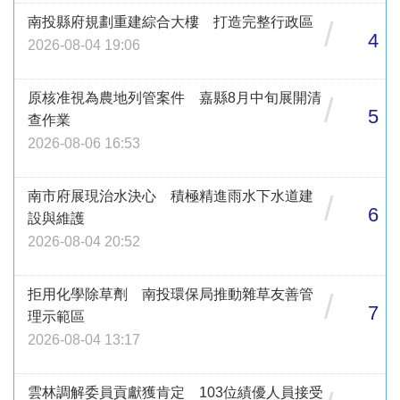
南投縣府規劃重建綜合大樓 打造完整行政區
/
4
2026-08-04 19:06
原核准視為農地列管案件 嘉縣8月中旬展開清
/
5
查作業
2026-08-06 16:53
南市府展現治水決心 積極精進雨水下水道建
/
6
設與維護
2026-08-04 20:52
拒用化學除草劑 南投環保局推動雜草友善管
/
7
理示範區
2026-08-04 13:17
雲林調解委員貢獻獲肯定 103位績優人員接受