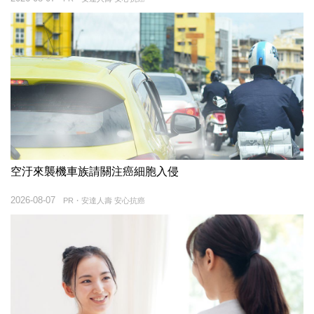
空汙來襲機車族請關注癌細胞入侵
2026-08-07
PR・安達人壽 安心抗癌