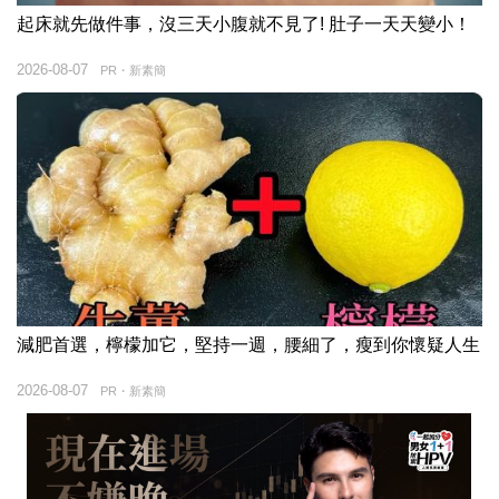
起床就先做件事，沒三天小腹就不見了! 肚子一天天變小！
2026-08-07
PR・新素簡
減肥首選，檸檬加它，堅持一週，腰細了，瘦到你懷疑人生
2026-08-07
PR・新素簡