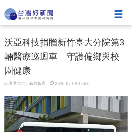
沃亞科技捐贈新竹臺大分院第3
輛醫療巡迴車 守護偏鄉與校
園健康
記者季大仁／新竹報導
2026-07-09 15:59