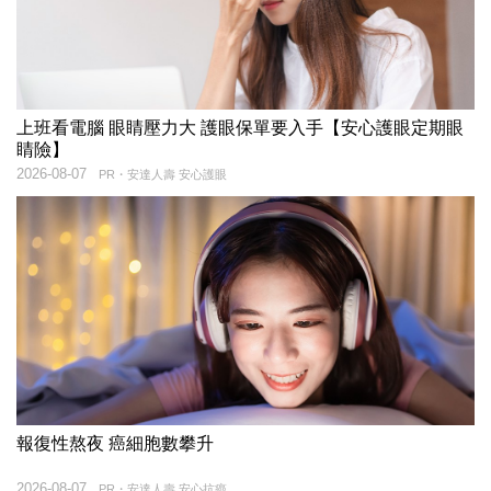
上班看電腦 眼睛壓力大 護眼保單要入手【安心護眼定期眼
睛險】
2026-08-07
PR・安達人壽 安心護眼
報復性熬夜 癌細胞數攀升
2026-08-07
PR・安達人壽 安心抗癌