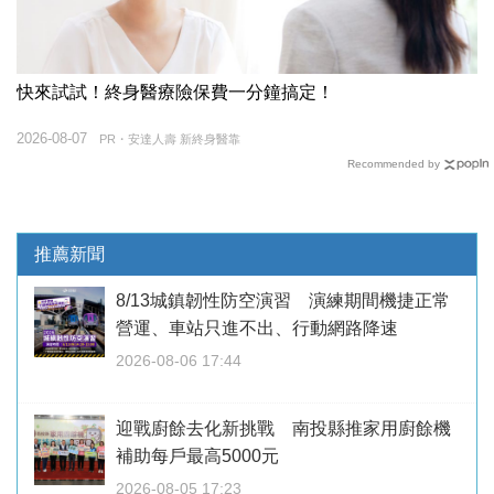
快來試試！終身醫療險保費一分鐘搞定！
2026-08-07
PR・安達人壽 新終身醫靠
Recommended by
推薦新聞
8/13城鎮韌性防空演習 演練期間機捷正常
營運、車站只進不出、行動網路降速
2026-08-06 17:44
迎戰廚餘去化新挑戰 南投縣推家用廚餘機
補助每戶最高5000元
2026-08-05 17:23