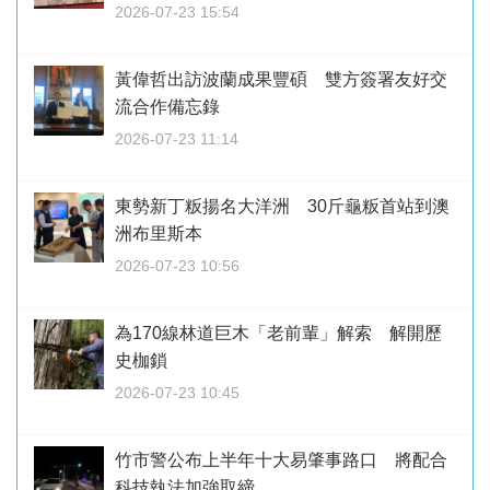
2026-07-23 15:54
黃偉哲出訪波蘭成果豐碩 雙方簽署友好交
流合作備忘錄
2026-07-23 11:14
東勢新丁粄揚名大洋洲 30斤龜粄首站到澳
洲布里斯本
2026-07-23 10:56
為170線林道巨木「老前輩」解索 解開歷
史枷鎖
2026-07-23 10:45
竹市警公布上半年十大易肇事路口 將配合
科技執法加強取締