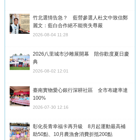
竹北選情告急？ 藍營參選人杜文中致信鄭
麗文：藍白合作絕不能喪失尊嚴
2026-08-04 11:28
2026八里城市沙雕展開幕 陪你歡度夏日慶
典
2026-08-02 12:01
臺南實物愛心銀行深耕社區 全市布建率達
100%
2026-07-30 12:16
彰化長青幸福卡再升級 8月起運動最高補
助50點、10月農漁會消費折抵200點