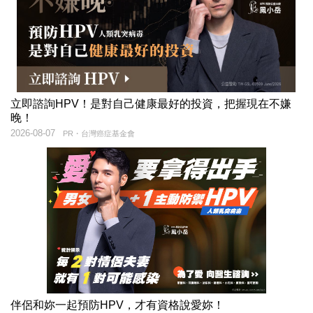
立即諮詢HPV！是對自己健康最好的投資，把握現在不嫌
晚！
2026-08-07
PR・台灣癌症基金會
伴侶和妳一起預防HPV，才有資格說愛妳！