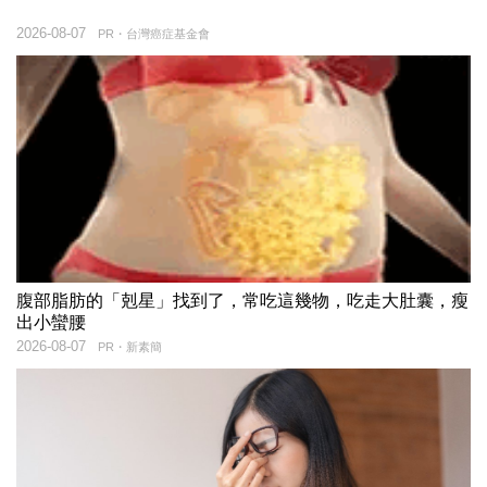
2026-08-07
PR・台灣癌症基金會
腹部脂肪的「剋星」找到了，常吃這幾物，吃走大肚囊，瘦
出小蠻腰
2026-08-07
PR・新素簡