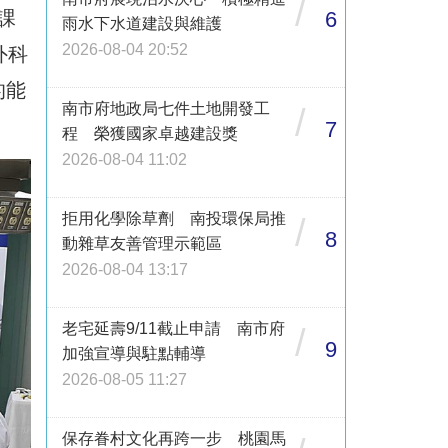
/
6
課
雨水下水道建設與維護
2026-08-04 20:52
外科
的能
南市府地政局七件土地開發工
/
7
程 榮獲國家卓越建設獎
2026-08-04 11:02
拒用化學除草劑 南投環保局推
/
8
動雜草友善管理示範區
2026-08-04 13:17
老宅延壽9/11截止申請 南市府
/
9
加強宣導與駐點輔導
2026-08-05 11:27
保存眷村文化再跨一步 桃園馬