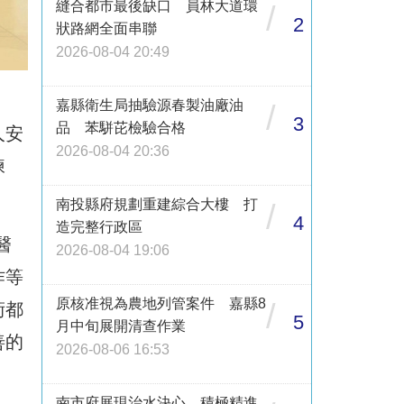
縫合都市最後缺口 員林大道環
/
2
狀路網全面串聯
2026-08-04 20:49
嘉縣衛生局抽驗源春製油廠油
/
3
品 苯駢芘檢驗合格
人安
2026-08-04 20:36
練
南投縣府規劃重建綜合大樓 打
/
4
造完整行政區
醫
2026-08-04 19:06
作等
原核准視為農地列管案件 嘉縣8
/
術都
5
月中旬展開清查作業
善的
2026-08-06 16:53
南市府展現治水決心 積極精進