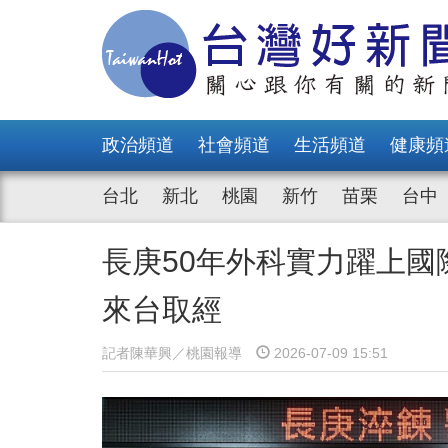
政治頻道
社會頻道
生活頻道
健康頻
台北
新北
桃園
新竹
苗栗
台中
長庚50年外科實力躍上國
來台取經
記者陳華興／桃園報導
2026-07-09 15:51