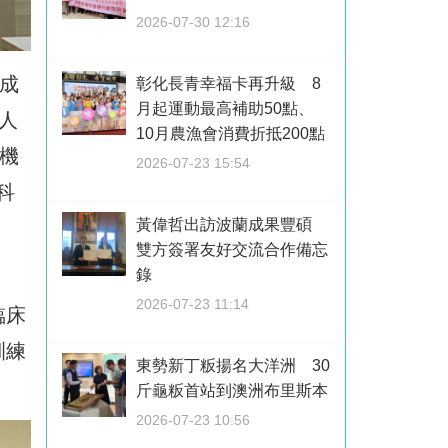
2026-07-30 12:16
成
彰化長青幸福卡再升級 8
月起運動最高補助50點、
人
10月農漁會消費折抵200點
機
2026-07-23 15:54
科
黃偉哲出訪波蘭成果豐碩
雙方簽署友好交流合作備忘
錄
2026-07-23 11:14
臨床
訓練
東勢新丁粄揚名大洋洲 30
斤龜粄首站到澳洲布里斯本
2026-07-23 10:56