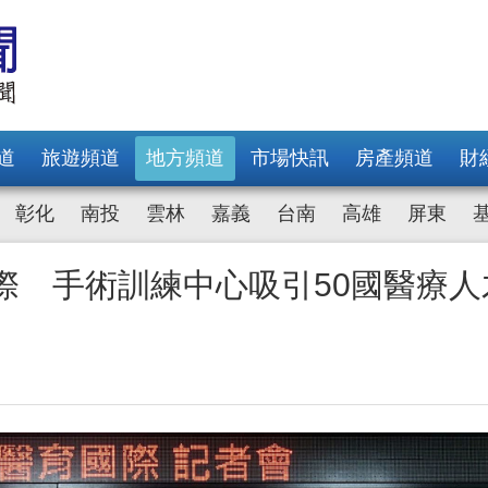
道
旅遊頻道
地方頻道
市場快訊
房產頻道
財
彰化
南投
雲林
嘉義
台南
高雄
屏東
際 手術訓練中心吸引50國醫療人