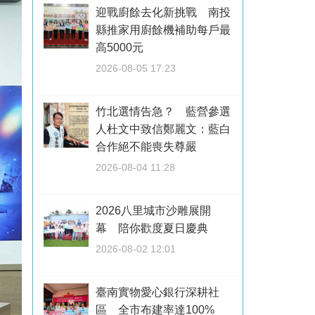
迎戰廚餘去化新挑戰 南投
縣推家用廚餘機補助每戶最
高5000元
2026-08-05 17:23
竹北選情告急？ 藍營參選
人杜文中致信鄭麗文：藍白
合作絕不能喪失尊嚴
2026-08-04 11:28
2026八里城市沙雕展開
幕 陪你歡度夏日慶典
2026-08-02 12:01
臺南實物愛心銀行深耕社
區 全市布建率達100%