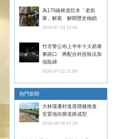
為170線林道巨木「老前
輩」解索 解開歷史枷鎖
2026-07-23 10:45
竹市警公布上半年十大易肇
事路口 將配合科技執法加
強取締
2026-07-22 11:58
熱門新聞
大林蒲遷村進度穩健推進
安置地街廓道路成型
2026-08-06 07:20