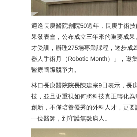
適逢長庚醫院創院50週年，長庚手術
果發表會，公布成立三年來的重要成果。
才受訓，辦理275場專業課程，逐步
器人手術月（Robotic Month）
醫療國際競爭力。
林口長庚醫院院長陳建宗9日表示，長
技，並且更重視如何將科技真正轉化為
創新，不僅培養優秀的外科人才，更要
一位醫師，到守護無數病人。