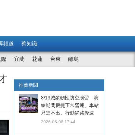
經頻道
善知識
基隆
宜蘭
花蓮
台東
離島
才
推薦新聞
8/13城鎮韌性防空演習 演
練期間機捷正常營運、車站
只進不出、行動網路降速
2026-08-06 17:44