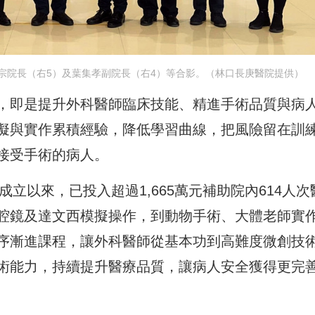
宗院長（右5）及葉集孝副院長（右4）等合影。（林口長庚醫院提供）
，即是提升外科醫師臨床技能、精進手術品質與病
擬與實作累積經驗，降低學習曲線，把風險留在訓
接受手術的病人。
成立以來，已投入超過1,665萬元補助院內614人次
腔鏡及達文西模擬操作，到動物手術、大體老師實
序漸進課程，讓外科醫師從基本功到高難度微創技
術能力，持續提升醫療品質，讓病人安全獲得更完