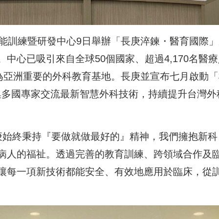
技能訓練暨研發中心9日舉辦「長庚淬鍊・醫育國際」
中心已吸引來自全球50個國家、超過4,170名醫療
成為亞洲重要的外科教育基地。長庚並宣布七月啟動「
」，邀集多國專家交流最新智慧外科技術，持續提升台灣外
庚始終秉持『要做就做最好的』精神，我們擁抱新科
病人的福祉。透過完善的教育訓練、跨領域合作及
讓每一項新技術都能安全、有效地應用於臨床，從