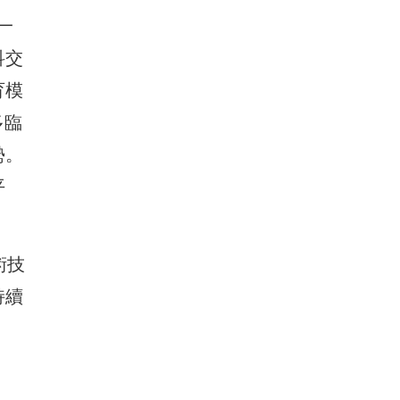
一
科交
育模
多臨
勢。
平
術技
持續