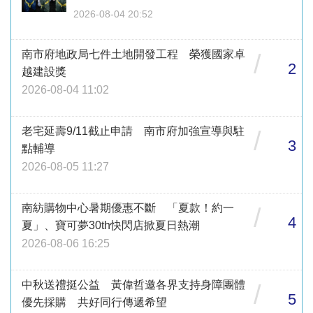
2026-08-04 20:52
南市府地政局七件土地開發工程 榮獲國家卓
/
2
越建設獎
2026-08-04 11:02
老宅延壽9/11截止申請 南市府加強宣導與駐
/
3
點輔導
2026-08-05 11:27
南紡購物中心暑期優惠不斷 「夏款！約一
/
4
夏」、寶可夢30th快閃店掀夏日熱潮
2026-08-06 16:25
中秋送禮挺公益 黃偉哲邀各界支持身障團體
/
5
優先採購 共好同行傳遞希望