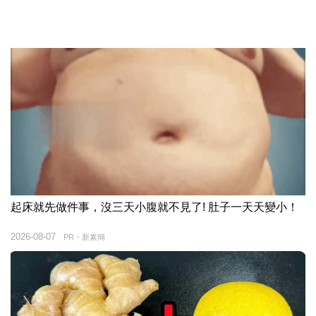
起床就先做件事，沒三天小腹就不見了! 肚子一天天變小！
2026-08-07
PR・新素簡