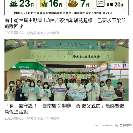
南市衛生局主動查出3件苦茶油苯駢芘超標 已要求下架並
追蹤回收
2026-08-04
記者吳順永／台南報導
「爸」氣守護！ 臺南醫院舉辦「勇.健父親節」癌篩暨健
康促進活動
2026-08-06
記者吳順永／台南報導
Recommended by