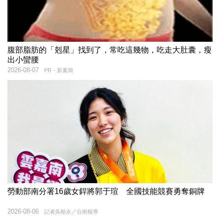
腹部脂肪的「剋星」找到了，常吃這幾物，吃走大肚囊，瘦
出小蠻腰
2026-08-07
PR・新素簡
勞動部南分署16歲女銲將郭于瑄 全國技能競賽勇奪銅牌
2026-08-06
記者吳順永／台南報導