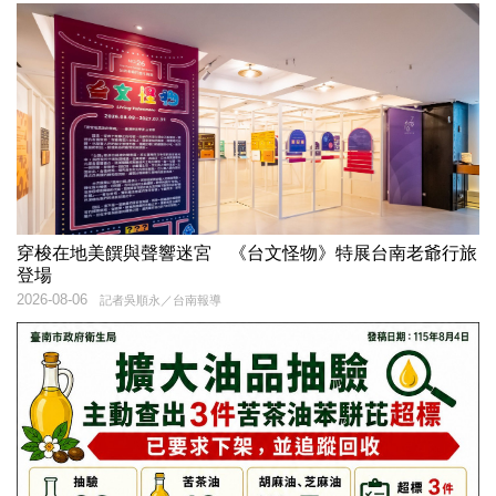
穿梭在地美饌與聲響迷宮 《台文怪物》特展台南老爺行旅
登場
2026-08-06
記者吳順永／台南報導