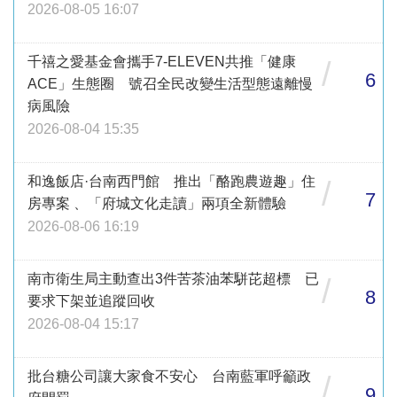
2026-08-05 16:07
千禧之愛基金會攜手7-ELEVEN共推「健康
/
6
ACE」生態圈 號召全民改變生活型態遠離慢
病風險
2026-08-04 15:35
和逸飯店·台南西門館 推出「酪跑農遊趣」住
/
7
房專案 、「府城文化走讀」兩項全新體驗
2026-08-06 16:19
南市衛生局主動查出3件苦茶油苯駢芘超標 已
/
8
要求下架並追蹤回收
2026-08-04 15:17
批台糖公司讓大家食不安心 台南藍軍呼籲政
/
9