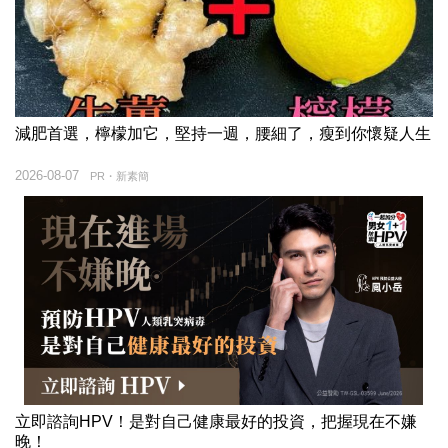
減肥首選，檸檬加它，堅持一週，腰細了，瘦到你懷疑人生
2026-08-07
PR・新素簡
立即諮詢HPV！是對自己健康最好的投資，把握現在不嫌
晚！