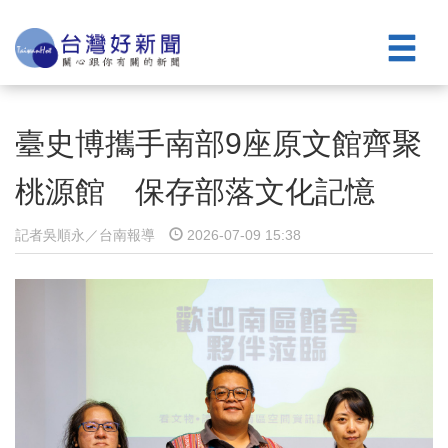
臺史博攜手南部9座原文館齊聚
桃源館 保存部落文化記憶
記者吳順永／台南報導
2026-07-09 15:38