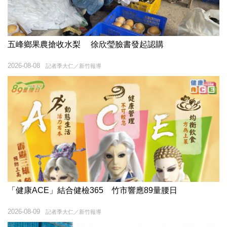
五峰鄉果農搶收水梨 徐欣瑩臉書發起認購
2026-08-08
記者季大仁／新竹報導
「健康ACE」結合健檢365 竹市響應89量腰日
2026-08-09
記者季大仁／新竹報導