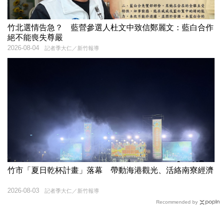
竹北選情告急？ 藍營參選人杜文中致信鄭麗文：藍白合作
絕不能喪失尊嚴
2026-08-04
記者季大仁／新竹報導
竹市「夏日乾杯計畫」落幕 帶動海港觀光、活絡南寮經濟
2026-08-03
記者季大仁／新竹報導
Recommended by