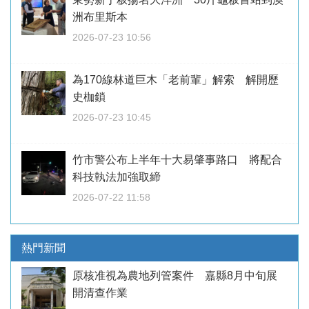
洲布里斯本
2026-07-23 10:56
為170線林道巨木「老前輩」解索 解開歷
史枷鎖
2026-07-23 10:45
竹市警公布上半年十大易肇事路口 將配合
科技執法加強取締
2026-07-22 11:58
熱門新聞
原核准視為農地列管案件 嘉縣8月中旬展
開清查作業