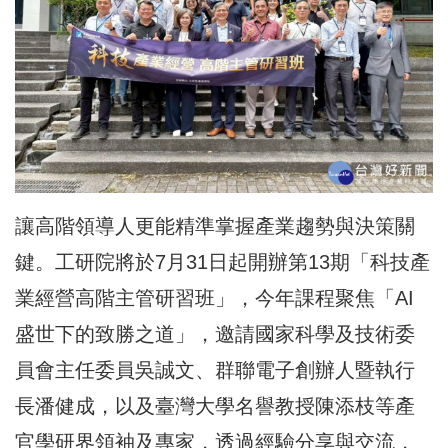
讓高階領導人更能精準掌握產業趨勢與決策關
鍵。工研院將於7月31日起開辦第13期「科技產
業經營高階主管研習班」，今年課程聚焦「AI
盛世下的致勝之道」，邀請國家科學及技術委
員會主任委員吳誠文、群聯電子創辦人暨執行
長潘健成，以及臺灣大學名譽教授陳添枝等產
官學研界領袖及專家，透過經驗分享與交流，