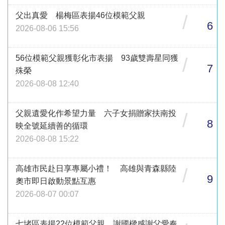
父出真愛 楊梅區表揚46位模範父親
/
6
2026-08-06 15:56
56位模範父親獲彰化市表揚 93歲雙壽星同獲
/
7
殊榮
2026-08-08 12:40
父親遺愛化作希望力量 六子女捐贈家扶南投
/
8
映全號延續善的循環
2026-08-08 15:22
高雄市民赴日享專屬小禮！ 高雄與青森縣陸
/
9
奧市即日啟動景點互惠
2026-08-07 00:07
七堵區表揚22位模範父親 謝國樑感謝父愛奉