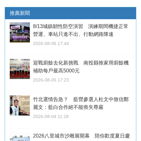
推薦新聞
8/13城鎮韌性防空演習 演練期間機捷正常
營運、車站只進不出、行動網路降速
2026-08-06 17:44
迎戰廚餘去化新挑戰 南投縣推家用廚餘機
補助每戶最高5000元
2026-08-05 17:23
竹北選情告急？ 藍營參選人杜文中致信鄭
麗文：藍白合作絕不能喪失尊嚴
2026-08-04 11:28
2026八里城市沙雕展開幕 陪你歡度夏日慶