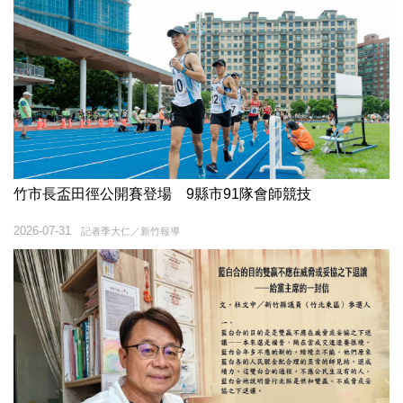
竹市長盃田徑公開賽登場 9縣市91隊會師競技
2026-07-31
記者季大仁／新竹報導