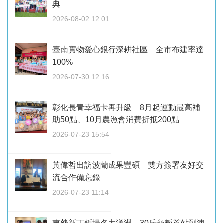
典
2026-08-02 12:01
臺南實物愛心銀行深耕社區 全市布建率達
100%
2026-07-30 12:16
彰化長青幸福卡再升級 8月起運動最高補
助50點、10月農漁會消費折抵200點
2026-07-23 15:54
黃偉哲出訪波蘭成果豐碩 雙方簽署友好交
流合作備忘錄
2026-07-23 11:14
東勢新丁粄揚名大洋洲 30斤龜粄首站到澳