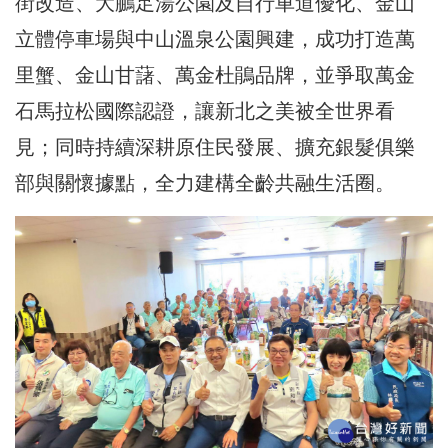
街改造、大鵬足湯公園及自行車道優化、金山
立體停車場與中山溫泉公園興建，成功打造萬
里蟹、金山甘藷、萬金杜鵑品牌，並爭取萬金
石馬拉松國際認證，讓新北之美被全世界看
見；同時持續深耕原住民發展、擴充銀髮俱樂
部與關懷據點，全力建構全齡共融生活圈。