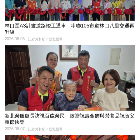
林口區A3計畫道路竣工通車 串聯105市道林口八里交通再
升級
2026-08-03
記者黃村杉／新北報導
新北榮服處長訪視百歲榮民 致贈祝壽金飾與營養品祝賀父
親節快樂
2026-08-07
記者黃村杉／新北報導