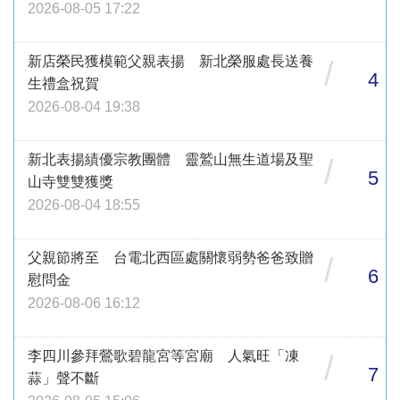
2026-08-05 17:22
新店榮民獲模範父親表揚 新北榮服處長送養
/
4
生禮盒祝賀
2026-08-04 19:38
新北表揚績優宗教團體 靈鷲山無生道場及聖
/
5
山寺雙雙獲獎
2026-08-04 18:55
父親節將至 台電北西區處關懷弱勢爸爸致贈
/
6
慰問金
2026-08-06 16:12
李四川參拜鶯歌碧龍宮等宮廟 人氣旺「凍
/
7
蒜」聲不斷