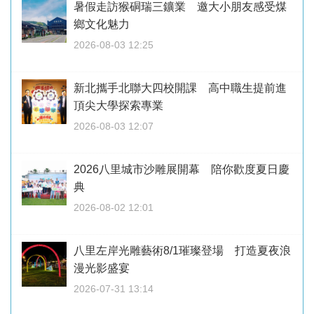
暑假走訪猴硐瑞三鑛業 邀大小朋友感受煤
鄉文化魅力
2026-08-03 12:25
新北攜手北聯大四校開課 高中職生提前進
頂尖大學探索專業
2026-08-03 12:07
2026八里城市沙雕展開幕 陪你歡度夏日慶
典
2026-08-02 12:01
八里左岸光雕藝術8/1璀璨登場 打造夏夜浪
漫光影盛宴
2026-07-31 13:14