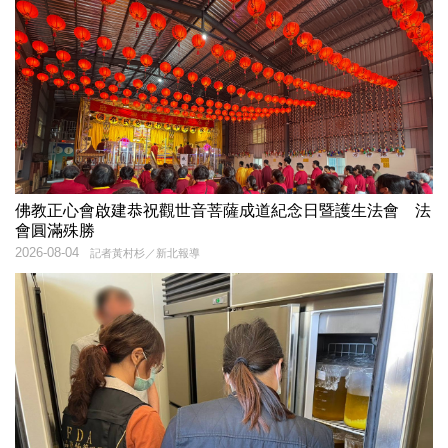
佛教正心會啟建恭祝觀世音菩薩成道紀念日暨護生法會 法
會圓滿殊勝
2026-08-04
記者黃村杉／新北報導