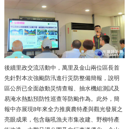
後續里政交流活動中，萬里及金山兩位區長首
先針對本次強颱防汛進行災防整備簡報，說明
區公所已全面啟動災情查報、抽水機組測試及
易淹水熱點預防性巡查等防颱作為。此外，簡
報中亦展現8年來全力推廣農特產與觀光發展之
亮眼成果，包含龜吼漁夫市集改建、野柳特產