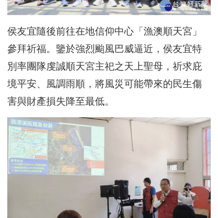
侯友宜隨後前往在地信仰中心「漁澳順天宮」
參拜祈福。鑒於強烈颱風巴威逼近，侯友宜特
別率團隊虔誠順天宮主祀之天上聖母，祈求庇
境平安、風調雨順，將風災可能帶來的民生傷
害與財產損失降至最低。