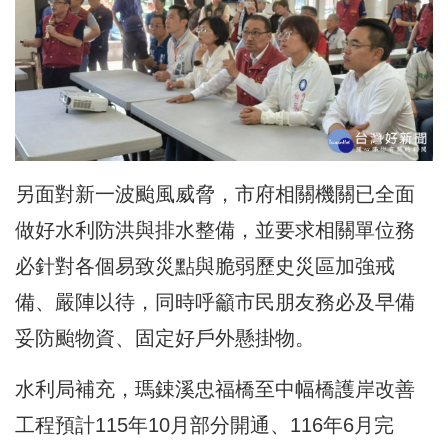
另面對新一波颱風威脅，市府相關機關已全面
做好水利防洪與排水整備，並要求相關單位務
必針對各個易致災點與脆弱歷史災區加強戒
備、嚴陣以待，同時呼籲市民朋友務必及早備
妥防颱物資、固定好戶外懸掛物。
水利局補充，瑪鋉溪忠福橋至中幅橋護岸改善
工程預計115年10月部分開通、116年6月完