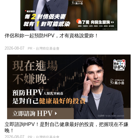
伴侶和妳一起預防HPV，才有資格說愛妳！
2026-08-07
PR・台灣癌症基金會
立即諮詢HPV！是對自己健康最好的投資，把握現在不嫌
晚！
2026-08-07
PR・台灣癌症基金會