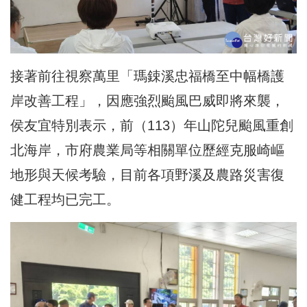
接著前往視察萬里「瑪鋉溪忠福橋至中幅橋護
岸改善工程」，因應強烈颱風巴威即將來襲，
侯友宜特別表示，前（113）年山陀兒颱風重創
北海岸，市府農業局等相關單位歷經克服崎嶇
地形與天候考驗，目前各項野溪及農路災害復
健工程均已完工。