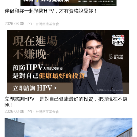
伴侶和妳一起預防HPV，才有資格說愛妳！
2026-08-08
PR・台灣癌症基金會
立即諮詢HPV！是對自己健康最好的投資，把握現在不嫌
晚！
2026-08-08
PR・台灣癌症基金會