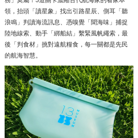
務」莫屬！5道關卡濃縮古代航海家的看家本
領，抬頭「讀星象」找出引路星辰、側耳「聽
浪鳴」判讀海流訊息、憑嗅覺「聞海味」捕捉
陸地線索、動手「綁船結」繫緊風帆繩索，最
後「判食材」挑對遠航糧食，每一關都是先民
的航海智慧。