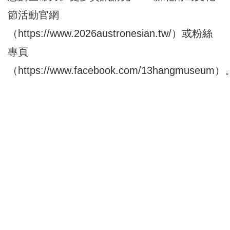
節活動官網
（
https://www.2026austronesian.tw/
）或粉絲
專頁
（
https://www.facebook.com/13hangmuseum
）