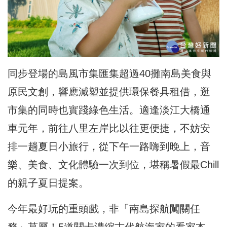
同步登場的島風市集匯集超過40攤南島美食與
原民文創，響應減塑並提供環保餐具租借，逛
市集的同時也實踐綠色生活。適逢淡江大橋通
車元年，前往八里左岸比以往更便捷，不妨安
排一趟夏日小旅行，從下午一路嗨到晚上，音
樂、美食、文化體驗一次到位，堪稱暑假最Chill
的親子夏日提案。
今年最好玩的重頭戲，非「南島探航闖關任