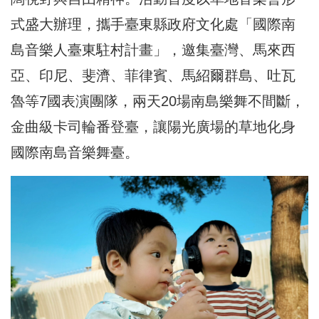
式盛大辦理，攜手臺東縣政府文化處「國際南
島音樂人臺東駐村計畫」，邀集臺灣、馬來西
亞、印尼、斐濟、菲律賓、馬紹爾群島、吐瓦
魯等7國表演團隊，兩天20場南島樂舞不間斷，
金曲級卡司輪番登臺，讓陽光廣場的草地化身
國際南島音樂舞臺。