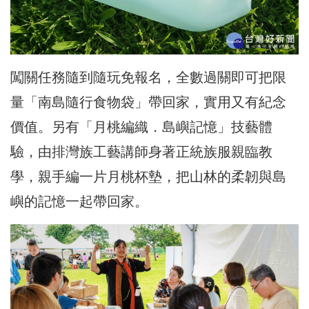
闖關任務隨到隨玩免報名，全數過關即可把限
量「南島隨行食物袋」帶回家，實用又有紀念
價值。另有「月桃編織．島嶼記憶」技藝體
驗，由排灣族工藝講師身著正統族服親臨教
學，親手編一片月桃杯墊，把山林的柔韌與島
嶼的記憶一起帶回家。