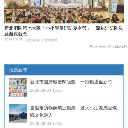
新北消防第七大隊「小小學童消防夏令營」 深耕消防防災
及自救觀念
2026-08-06
記者黃村杉／新北報導
Recommended by
推薦新聞
新北市圖跨域借閱版圖 一證暢通至新竹
2026-08-03 15:17
暑假走訪猴硐瑞三鑛業 邀大小朋友感受煤
鄉文化魅力
2026-08-03 12:25