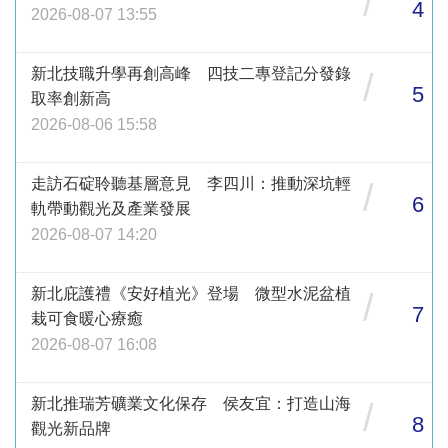
/
4
2026-08-07 13:55
新北技職升學再創高峰 四技二專登記分發錄
/
5
取率創新高
2026-08-06 15:58
走訪石碇聆聽基層意見 李四川：推動深坑輕
/
6
軌帶動觀光及產業發展
2026-08-07 14:20
新北庇護禮《安好植光》登場 微型水泥盆植
/
7
栽可食暖心療癒
2026-08-07 16:08
新北推瑞芳礦業文化保存 侯友宜：打造山海
/
8
觀光新品牌