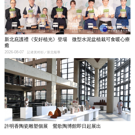
新北庇護禮《安好植光》登場 微型水泥盆植栽可食暖心療
癒
2026-08-07
記者黃村杉／新北報導
許明香陶瓷雕塑個展 鶯歌陶博館即日起展出