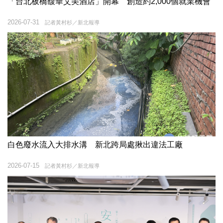
「台北板橋馥華艾美酒店」開幕 創造約2,000個就業機會
2026-07-31
記者黃村杉／新北報導
白色廢水流入大排水溝 新北跨局處揪出違法工廠
2026-07-15
記者黃村杉／新北報導