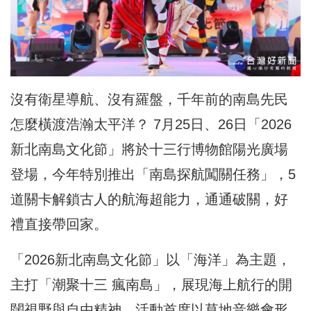
沒有衛星導航、沒有羅盤，千年前的南島先民
怎麼橫渡浩瀚太平洋？ 7月25日、26日「2026
新北南島文化節」將於十三行博物館陽光廣場
登場，今年特別推出「南島探航闖關任務」，5
道關卡解鎖古人的航海超能力，通通破關，好
禮直接帶回家。
「2026新北南島文化節」以「海洋」為主題，
主打「潮聚十三 瘋南島」，展現海上航行的開
闊視野與自由精神。活動首度以草地音樂會形