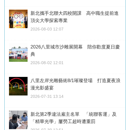
新北攜手北聯大四校開課 高中職生提前進
頂尖大學探索專業
2026-08-03 12:07
2026八里城市沙雕展開幕 陪你歡度夏日慶
典
2026-08-02 12:01
八里左岸光雕藝術8/1璀璨登場 打造夏夜浪
漫光影盛宴
2026-07-31 13:14
新北第2季違法雇主名單 「統聯客運」及
「精華光學」屢勞工超時遭重罰