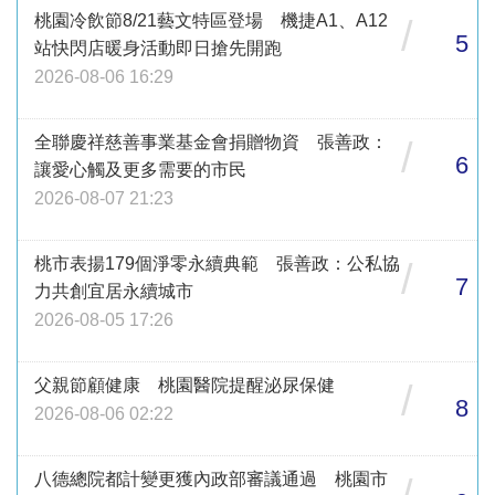
桃園冷飲節8/21藝文特區登場 機捷A1、A12
/
5
站快閃店暖身活動即日搶先開跑
2026-08-06 16:29
全聯慶祥慈善事業基金會捐贈物資 張善政：
/
6
讓愛心觸及更多需要的市民
2026-08-07 21:23
桃市表揚179個淨零永續典範 張善政：公私協
/
7
力共創宜居永續城市
2026-08-05 17:26
父親節顧健康 桃園醫院提醒泌尿保健
/
8
2026-08-06 02:22
八德總院都計變更獲內政部審議通過 桃園市
/