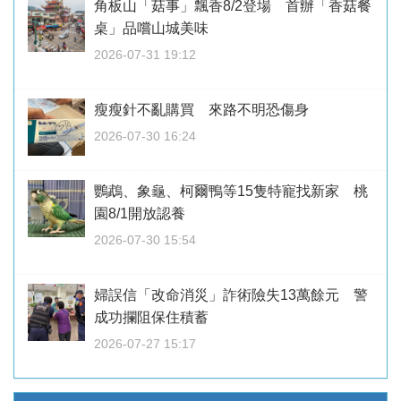
角板山「菇事」飄香8/2登場 首辦「香菇餐
桌」品嚐山城美味
2026-07-31 19:12
瘦瘦針不亂購買 來路不明恐傷身
2026-07-30 16:24
鸚鵡、象龜、柯爾鴨等15隻特寵找新家 桃
園8/1開放認養
2026-07-30 15:54
婦誤信「改命消災」詐術險失13萬餘元 警
成功攔阻保住積蓄
2026-07-27 15:17