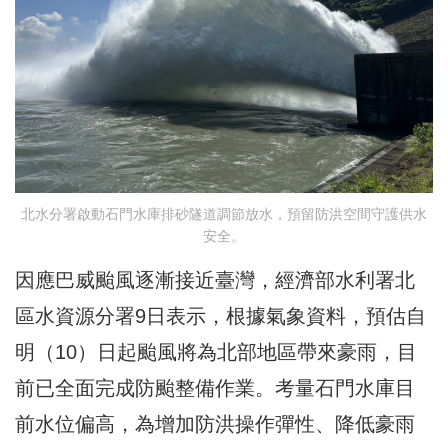
北水分署啟動石門水庫排砂隧道調節放水，預留防洪空間守護供水
安全。
因應巴威颱風逐漸接近臺灣，經濟部水利署北
區水資源分署9日表示，根據氣象資料，預估自
明（10）日起颱風將為北部地區帶來豪雨，目
前已全面完成防颱整備作業。考量石門水庫目
前水位偏高，為增加防洪操作彈性、降低豪雨