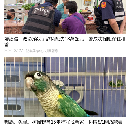
婦誤信「改命消災」詐術險失13萬餘元 警成功攔阻保住積
蓄
2026-07-27
記者葉志成／桃園報導
鸚鵡、象龜、柯爾鴨等15隻特寵找新家 桃園8/1開放認養