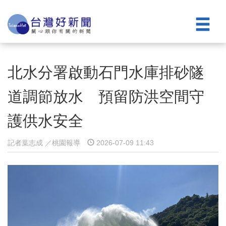
北水分署啟動石門水庫排砂隧
道調節放水 預留防洪空間守
護供水安全
記者葉志成 ／桃園報導
2026-07-09 11:43