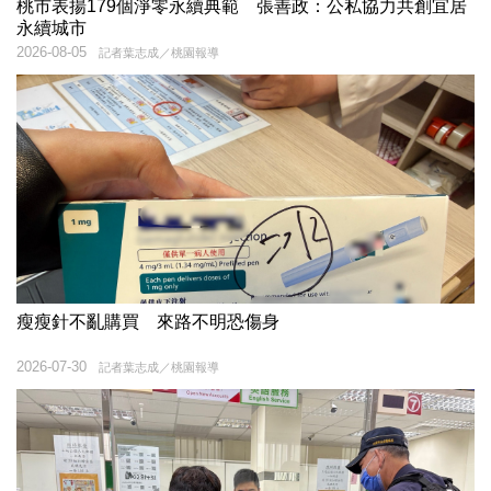
桃市表揚179個淨零永續典範 張善政：公私協力共創宜居
永續城市
2026-08-05
記者葉志成／桃園報導
瘦瘦針不亂購買 來路不明恐傷身
2026-07-30
記者葉志成／桃園報導