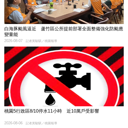
白海豚颱風逼近 蘆竹區公所提前部署全面整備強化防颱應
變量能
2026-08-07
記者黃駿騏／桃園報導
桃園5行政區8/10停水11小時 近10萬戶受影響
2026-08-06
記者黃駿騏／桃園報導