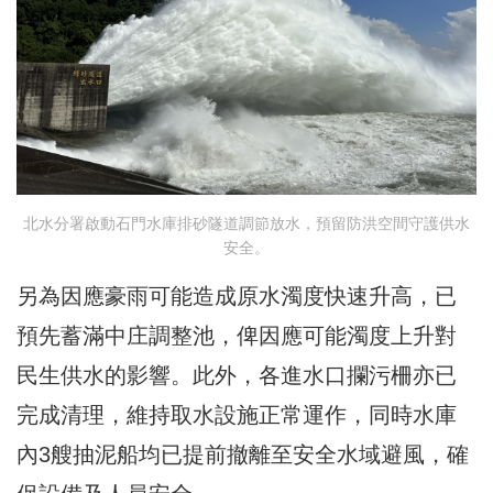
北水分署啟動石門水庫排砂隧道調節放水，預留防洪空間守護供水
安全。
另為因應豪雨可能造成原水濁度快速升高，已
預先蓄滿中庄調整池，俾因應可能濁度上升對
民生供水的影響。此外，各進水口攔污柵亦已
完成清理，維持取水設施正常運作，同時水庫
內3艘抽泥船均已提前撤離至安全水域避風，確