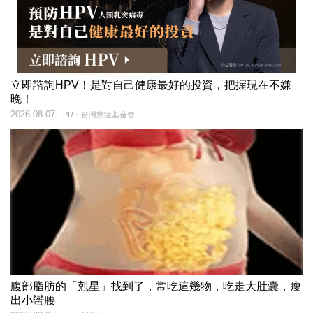
立即諮詢HPV！是對自己健康最好的投資，把握現在不嫌
晚！
2026-08-07
PR・台灣癌症基金會
腹部脂肪的「剋星」找到了，常吃這幾物，吃走大肚囊，瘦
出小蠻腰