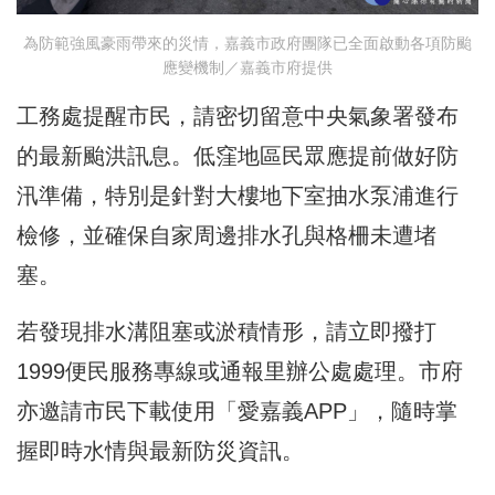
為防範強風豪雨帶來的災情，嘉義市政府團隊已全面啟動各項防颱
應變機制／嘉義市府提供
工務處提醒市民，請密切留意中央氣象署發布
的最新颱洪訊息。低窪地區民眾應提前做好防
汛準備，特別是針對大樓地下室抽水泵浦進行
檢修，並確保自家周邊排水孔與格柵未遭堵
塞。
若發現排水溝阻塞或淤積情形，請立即撥打
1999便民服務專線或通報里辦公處處理。市府
亦邀請市民下載使用「愛嘉義APP」，隨時掌
握即時水情與最新防災資訊。