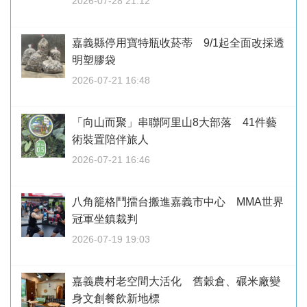
2026-07-28 21:12
嘉義縣停用寶特瓶收菸蒂 9/1起全面改採透
明塑膠袋
2026-07-21 16:48
「向山而聚」串聯阿里山8大部落 41件藝
術裝置陪伴旅人
2026-07-21 16:46
八角籠格鬥擂台搬進嘉義市中心 MMA世界
冠軍坐鎮裁判
2026-07-19 19:03
嘉義農村老空間大活化 舊穀倉、碾米廠變
身文創餐飲新地標