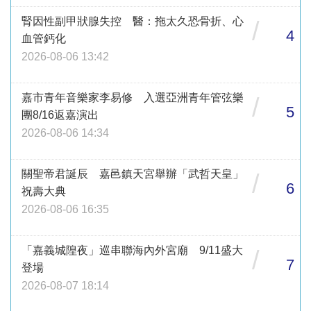
腎因性副甲狀腺失控 醫：拖太久恐骨折、心
/
4
血管鈣化
2026-08-06 13:42
嘉市青年音樂家李易修 入選亞洲青年管弦樂
/
5
團8/16返嘉演出
2026-08-06 14:34
關聖帝君誕辰 嘉邑鎮天宮舉辦「武哲天皇」
/
6
祝壽大典
2026-08-06 16:35
「嘉義城隍夜」巡串聯海內外宮廟 9/11盛大
/
7
登場
2026-08-07 18:14