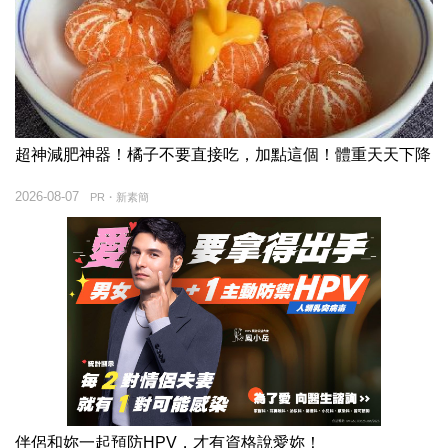
超神減肥神器！橘子不要直接吃，加點這個！體重天天下降
2026-08-07
PR・新素簡
伴侶和妳一起預防HPV，才有資格說愛妳！