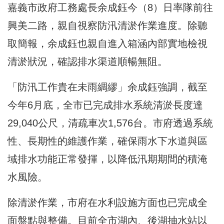
嘉義市政府工務處長余成鈺今（8）日率隊前往
興美二路，親自視察防汛清淤作業進度。除聽
取簡報，余成鈺也親自進入箱涵內部實地檢視
清淤狀況，確認排水渠道順暢無阻。
「防汛工作貴在未雨綢繆」余成鈺強調，截至
今年6月底，全市已完成排水系統清淤長度達
29,040公尺，清疏車次1,576台。市府透過系統
性、長期性的維護作業，確保雨水下水道與區
域排水功能正常發揮，以降低汛期期間的積淹
水風險。
除清淤作業，市府在水利設施方面也已完成全
面盤點與整備。目前全市湖內、後湖抽水站以