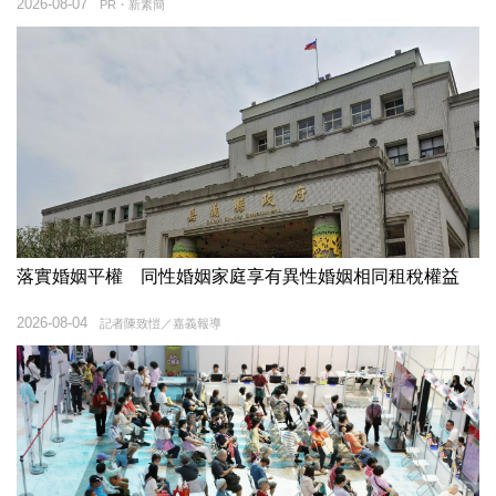
2026-08-07
PR・新素簡
落實婚姻平權 同性婚姻家庭享有異性婚姻相同租稅權益
2026-08-04
記者陳致愷／嘉義報導