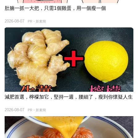
肚腩一抓一大把，只需1個雞蛋，用一個瘦一個
2026-08-07
PR・新素簡
減肥首選，檸檬加它，堅持一週，腰細了，瘦到你懷疑人生
2026-08-07
PR・新素簡