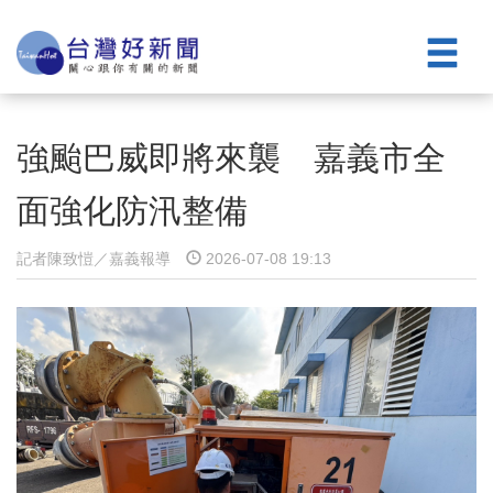
強颱巴威即將來襲 嘉義市全
面強化防汛整備
記者陳致愷／嘉義報導
2026-07-08 19:13