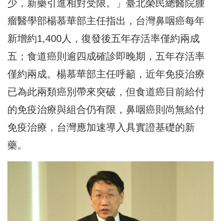
少，新藥引進相對受限。」臺北榮民總醫院腫
瘤醫學部楊慕華部主任指出，台灣鼻咽癌每年
新增約1,400人，復發後五年存活率僅約兩成
五；食道癌則逾四成確診即晚期，五年存活率
僅約兩成。楊慕華部主任呼籲，近年免疫治療
已為此兩類癌別帶來突破，但食道癌目前給付
的免疫治療與組合仍有限，鼻咽癌則尚無給付
免疫治療，台灣應加速導入具實證基礎的新
藥。