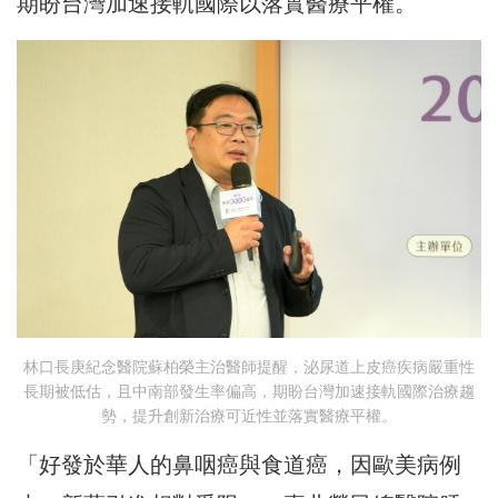
期盼台灣加速接軌國際以落實醫療平權。
林口長庚紀念醫院蘇柏榮主治醫師提醒，泌尿道上皮癌疾病嚴重性
長期被低估，且中南部發生率偏高，期盼台灣加速接軌國際治療趨
勢，提升創新治療可近性並落實醫療平權。
「好發於華人的鼻咽癌與食道癌，因歐美病例