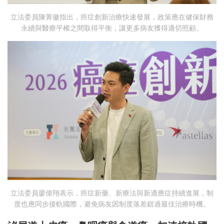
立法委員陳菁徽指出，癌症創新治療快速發展，政策應在健保財務
永續與醫療平權之間取得平衡，讓更多病友獲得適切照顧。
立法委員廖偉翔表示，癌症新藥、新療法與新適應症持續進展，制
度也應同步接軌國際，避免病友因制度落差錯過最佳治療時機。