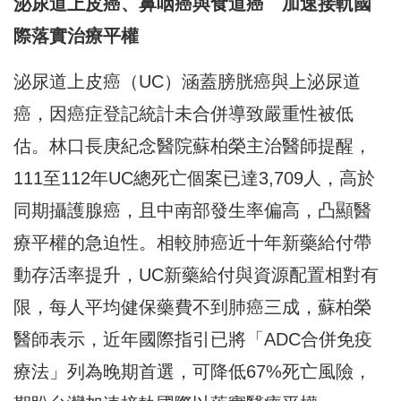
泌尿道上皮癌、鼻咽癌與食道癌 加速接軌國
際落實治療平權
泌尿道上皮癌（UC）涵蓋膀胱癌與上泌尿道
癌，因癌症登記統計未合併導致嚴重性被低
估。林口長庚紀念醫院蘇柏榮主治醫師提醒，
111至112年UC總死亡個案已達3,709人，高於
同期攝護腺癌，且中南部發生率偏高，凸顯醫
療平權的急迫性。相較肺癌近十年新藥給付帶
動存活率提升，UC新藥給付與資源配置相對有
限，每人平均健保藥費不到肺癌三成，蘇柏榮
醫師表示，近年國際指引已將「ADC合併免疫
療法」列為晚期首選，可降低67%死亡風險，