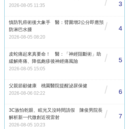
/
3
2026-08-05 11:35
慎防乳癌術後大象手 醫：臂圍增2公分即應預
/
4
防淋巴水腫
2026-08-05 08:20
皮蛇痛起來真要命！ 醫：「神經阻斷術」助
/
5
緩解疼痛、降低皰疹後神經痛風險
2026-08-05 15:05
父親節顧健康 桃園醫院提醒泌尿保健
/
6
2026-08-06 02:22
3C族怕乾眼、眩光又沒時間請假 陳俊男院長
/
7
解析新一代微創近視雷射
2026-08-05 10:23