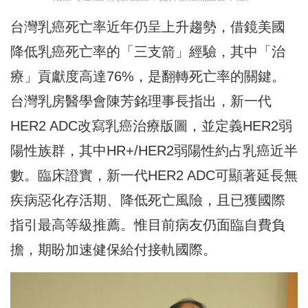
台灣乳癌死亡率近年仍呈上升趨勢，借鏡美國
降低乳癌死亡率的「三支箭」經驗，其中「治
療」貢獻度高達76%，是翻轉死亡率的關鍵。
台灣乳房醫學會陳芳銘理事長指出，新一代
HER2 ADC改寫乳癌治療版圖，並定義HER2弱
陽性族群，其中HR+/HER2弱陽性約占乳癌近半
數。臨床證實，新一代HER2 ADC可顯著延長無
疾病惡化存活期、降低死亡風險，且已獲國際
指引最高等級推薦。惟目前病友仍面臨自費負
擔，期盼加速健保給付接軌國際。