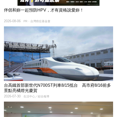
伴侶和妳一起預防HPV，才有資格說愛妳！
2026-08-06
PR・台灣癌症基金會
台高鐵首部新世代N700ST列車8/15抵台 高市府8/16前多
景點亮橘燈光慶賀
2026-07-30
生活中心／綜合報導