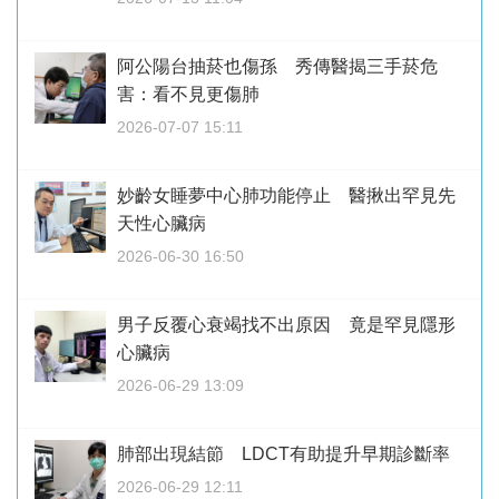
阿公陽台抽菸也傷孫 秀傳醫揭三手菸危
害：看不見更傷肺
2026-07-07 15:11
妙齡女睡夢中心肺功能停止 醫揪出罕見先
天性心臟病
2026-06-30 16:50
男子反覆心衰竭找不出原因 竟是罕見隱形
心臟病
2026-06-29 13:09
肺部出現結節 LDCT有助提升早期診斷率
2026-06-29 12:11