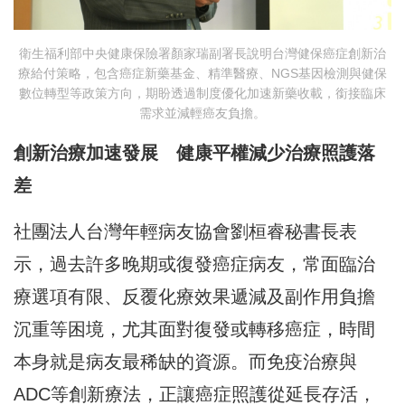
衛生福利部中央健康保險署顏家瑞副署長說明台灣健保癌症創新治
療給付策略，包含癌症新藥基金、精準醫療、NGS基因檢測與健保
數位轉型等政策方向，期盼透過制度優化加速新藥收載，銜接臨床
需求並減輕癌友負擔。
創新治療加速發展 健康平權減少治療照護落
差
社團法人台灣年輕病友協會劉桓睿秘書長表
示，過去許多晚期或復發癌症病友，常面臨治
療選項有限、反覆化療效果遞減及副作用負擔
沉重等困境，尤其面對復發或轉移癌症，時間
本身就是病友最稀缺的資源。而免疫治療與
ADC等創新療法，正讓癌症照護從延長存活，