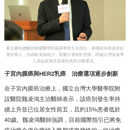
臺北榮民總醫院腫瘤醫學部楊慕華部主任指出，鼻咽癌與食道癌好
發於華人，但因歐美病例少，新藥引進相對受限，呼籲台灣加速導
入具臨床實證基礎的免疫治療選項。
子宮內膜癌與HER2乳癌 治療選項逐步創新
在子宮內膜癌治療上，國立台灣大學醫學院附
設醫院魏凌鴻主治醫師表示，該癌別發生率持
續上升並已位居女性前五，且約15%患者低於
40歲。魏凌鴻醫師強調，目前國際指引已將免