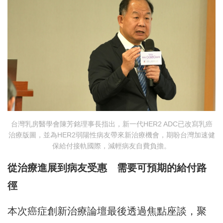
台灣乳房醫學會陳芳銘理事長指出，新一代HER2 ADC已改寫乳癌
治療版圖，並為HER2弱陽性病友帶來新治療機會，期盼台灣加速健
保給付接軌國際，減輕病友自費負擔。
從治療進展到病友受惠 需要可預期的給付路
徑
本次癌症創新治療論壇最後透過焦點座談，聚