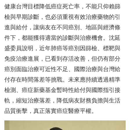
健康台灣目標降低癌症死亡率，不能只仰賴篩
檢與早期診斷，也必須重視有效治療藥物的引
進與給付，讓病友在不同癌別、地區與經濟條
件下，都能獲得適當的診斷與治療機會。沈延
盛委員說明，近年肺癌等癌別因篩檢、標靶與
免疫治療進展，已看到存活改善，但仍有部分
癌別面臨治療可近性不足、國際治療與台灣給
付存在時間落差等挑戰。未來應持續透過精準
檢測、癌症新藥基金暫時性給付與國際指引接
軌，縮短治療落差，降低病友財務負擔與生活
品質衝擊，真正落實癌症醫療平權。