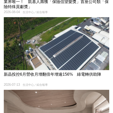
業界唯一！ 凱基人壽獲「保險信望愛獎」首座公司類「保
險特殊貢獻獎」
2026-08-04
生活中心／綜合報導
新晶投控6月營收月增翻倍年增逾156% 綠電轉供助陣
2026-07-13
生活中心／綜合報導