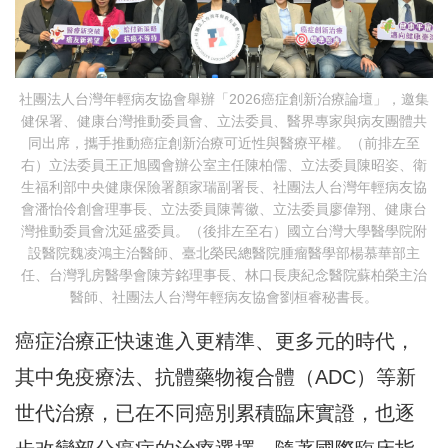
社團法人台灣年輕病友協會舉辦「2026癌症創新治療論壇」，邀集
健保署、健康台灣推動委員會、立法委員、醫界專家與病友團體共
同出席，攜手推動癌症創新治療可近性與醫療平權。（前排左至
右）立法委員王正旭國會辦公室主任陳柏儒、立法委員陳昭姿、衛
生福利部中央健康保險署顏家瑞副署長、社團法人台灣年輕病友協
會潘怡伶創會理事長、立法委員陳菁徽、立法委員廖偉翔、健康台
灣推動委員會沈延盛委員。（後排左至右）國立台灣大學醫學院附
設醫院魏凌鴻主治醫師、臺北榮民總醫院腫瘤醫學部楊慕華部主
任、台灣乳房醫學會陳芳銘理事長、林口長庚紀念醫院蘇柏榮主治
醫師、社團法人台灣年輕病友協會劉桓睿秘書長。
癌症治療正快速進入更精準、更多元的時代，
其中免疫療法、抗體藥物複合體（ADC）等新
世代治療，已在不同癌別累積臨床實證，也逐