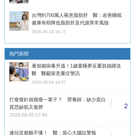
台灣約700萬人罹患脂肪肝 醫：改善睡眠
健康有助降低脂肪肝及代謝異常風險
2026-06-24 16:17
熱門新聞
暑假腸病毒升溫！1歲童睡夢反覆肌抽躍送
醫 醫籲留意重症警訊
2026-08-04 14:57
打瘦瘦針就穩瘦一輩子？ 營養師：缺少蛋白
/
2
質恐缺肌又復胖
2026-08-05 07:40
連玩笑都聽不懂！ 醫：當心大腦拉警報