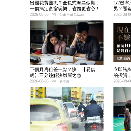
出國花費難抓？全包式海島假期，
1/2機
一價搞定食宿玩樂，省錢更省心！
男？關
2026-08-06
2026-08-0
PR・Club Med Taiwan
下個月房租差一點？快上【易借
立即諮
網】三分鐘解決燃眉之急
的投資
2026-08-06
2026-08-0
PR・易借網