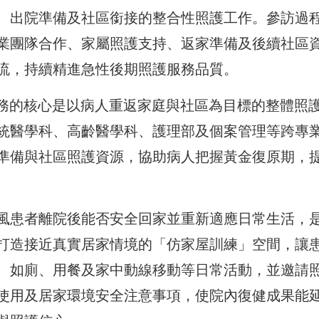
、出院準備及社區銜接的整合性照護工作。參訪過
業團隊合作、家屬照護支持、返家準備及後續社區
流，持續精進急性後期照護服務品質。
服務的核心是以病人重返家庭與社區為目標的整體照
統醫學科、高齡醫學科、護理部及個案管理等跨專
準備與社區照護資源，協助病人把握黃金復原期，
風患者離院後能否安全回家並重新適應日常生活，
打造接近真實居家情境的「仿家屋訓練」空間，讓
、如廁、用餐及家中動線移動等日常活動，並邀請
使用及居家環境安全注意事項，使院內復健成果能