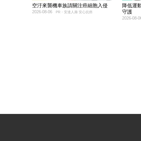
空汙來襲機車族請關注癌細胞入侵
降低運
守護
2026-08-06
PR・安達人壽 安心抗癌
2026-08-0