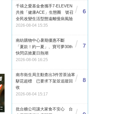
千禧之愛基金會攜手7-ELEVEN
/
6
共推「健康ACE」生態圈 號召
全民改變生活型態遠離慢病風險
2026-08-04 15:35
南紡購物中心暑期優惠不斷
/
7
「夏款！約一夏」、寶可夢30th
快閃店掀夏日熱潮
2026-08-06 16:25
南市衛生局主動查出3件苦茶油苯
/
8
駢芘超標 已要求下架並追蹤回
收
2026-08-04 15:17
批台糖公司讓大家食不安心 台
/