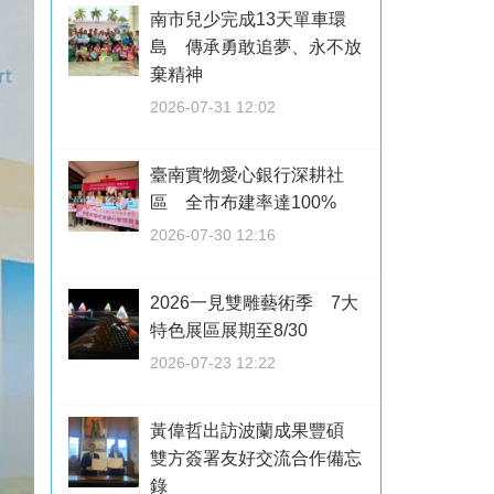
南市兒少完成13天單車環
島 傳承勇敢追夢、永不放
棄精神
2026-07-31 12:02
臺南實物愛心銀行深耕社
區 全市布建率達100%
2026-07-30 12:16
2026一見雙雕藝術季 7大
特色展區展期至8/30
2026-07-23 12:22
黃偉哲出訪波蘭成果豐碩
雙方簽署友好交流合作備忘
錄