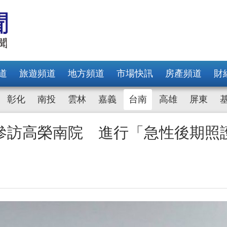
道
旅遊頻道
地方頻道
市場快訊
房產頻道
財
彰化
南投
雲林
嘉義
台南
高雄
屏東
參訪高榮南院 進行「急性後期照