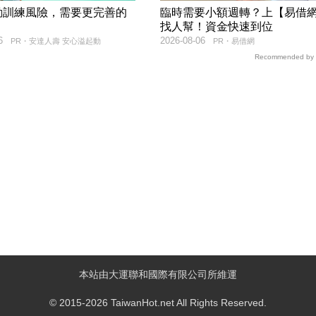
動訓練風險，需要更完善的
臨時需要小額週轉？上【易借
找人幫！資金快速到位
6
2026-08-06
PR・安達人壽 安心溢起動
PR・易借網
Recommended by
本站由大運聯和國際有限公司所維運
© 2015-2026 TaiwanHot.net All Rights Reserved.