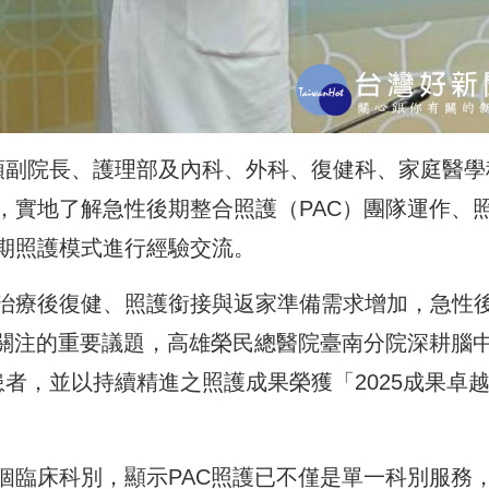
領副院長、護理部及內科、外科、復健科、家庭醫學
，實地了解急性後期整合照護（PAC）團隊運作、
期照護模式進行經驗交流。
治療後復健、照護銜接與返家準備需求增加，急性
同關注的重要議題，高雄榮民總醫院臺南分院深耕腦
名患者，並以持續精進之照護成果榮獲「2025成果卓
個臨床科別，顯示PAC照護已不僅是單一科別服務