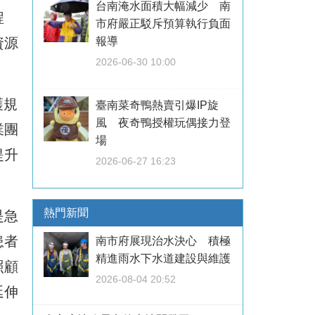
台南淹水面積大幅減少 南
程
市府嚴正駁斥預算執行負面
資源
報導
2026-06-30 10:00
護規
臺南菜奇鴨熱賣引爆IP旋
風 夜奇鴨授權玩偶接力登
業團
場
提升
2026-06-27 16:23
熱門新聞
是急
患者
南市府展現治水決心 積極
精進雨水下水道建設與維護
照顧
2026-08-04 20:52
延伸