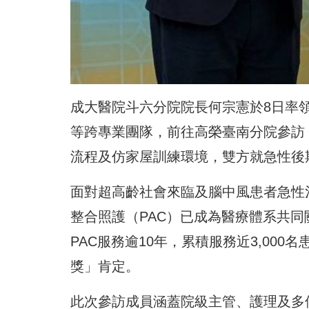
成大醫院斗六分院院長何宗憲於8日率
等跨專業團隊，前往高榮臺南分院參訪
流程及仿家屋訓練環境，雙方就急性後
面對超高齡社會來臨及腦中風患者急性
整合照護（PAC）已成為醫療體系共
PAC服務逾10年，累積服務近3,000
獎」肯定。
此次參訪成員涵蓋院級主管、護理及多