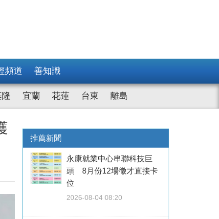
經頻道
善知識
基隆
宜蘭
花蓮
台東
離島
護
推薦新聞
永康就業中心串聯科技巨
頭 8月份12場徵才直接卡
位
2026-08-04 08:20