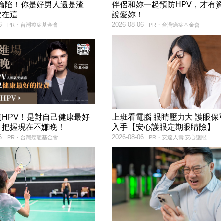
率淪陷！你是好男人還是渣
伴侶和妳一起預防HPV，才有
鍵在這
說愛妳！
6
2026-08-06
PR・台灣癌症基金會
PR・台灣癌症基金會
詢HPV！是對自己健康最好
上班看電腦 眼睛壓力大 護眼保
，把握現在不嫌晚！
入手【安心護眼定期眼睛險】
6
2026-08-06
PR・台灣癌症基金會
PR・安達人壽 安心護眼