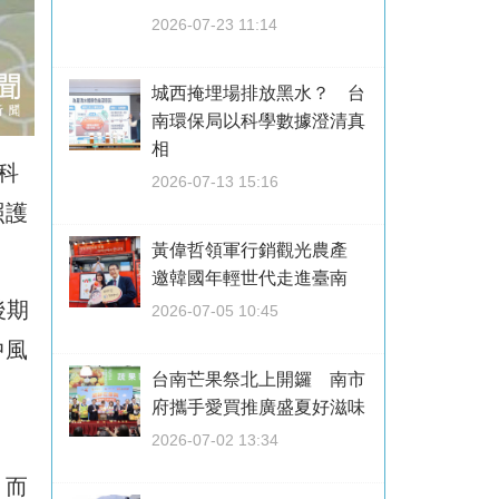
2026-07-23 11:14
城西掩埋場排放黑水？ 台
南環保局以科學數據澄清真
相
科
2026-07-13 15:16
照護
黃偉哲領軍行銷觀光農產
邀韓國年輕世代走進臺南
後期
2026-07-05 10:45
中風
台南芒果祭北上開鑼 南市
越
府攜手愛買推廣盛夏好滋味
2026-07-02 13:34
，而