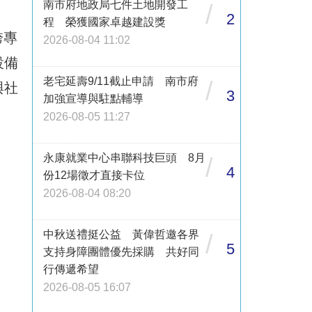
南市府地政局七件土地開發工
/
2
程 榮獲國家卓越建設獎
跨專
2026-08-04 11:02
設備
老宅延壽9/11截止申請 南市府
/
與社
3
加強宣導與駐點輔導
2026-08-05 11:27
永康就業中心串聯科技巨頭 8月
/
4
份12場徵才直接卡位
2026-08-04 08:20
中秋送禮挺公益 黃偉哲邀各界
/
5
支持身障團體優先採購 共好同
行傳遞希望
2026-08-05 16:07