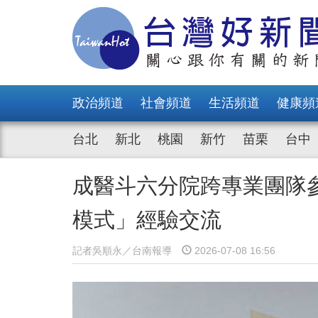
政治頻道
社會頻道
生活頻道
健康頻
台北
新北
桃園
新竹
苗栗
台中
成醫斗六分院跨專業團隊
模式」經驗交流
記者吳順永／台南報導
2026-07-08 16:56