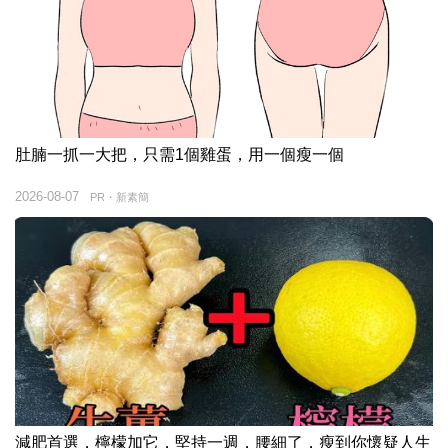
肚腩一抓一大把，只需1個雞蛋，用一個瘦一個
2026-08-07
PR・新素簡
減肥首選，檸檬加它，堅持一週，腰細了，瘦到你懷疑人生