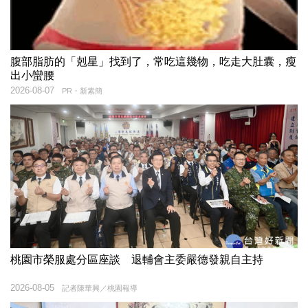
腹部脂肪的「剋星」找到了，常吃這幾物，吃走大肚囊，瘦
出小蠻腰
2026-08-07
PR・新素簡
桃園市榮服處分區座談 退輔會主委嚴德發親自主持
2026-08-05
記者陳華興／桃園報導