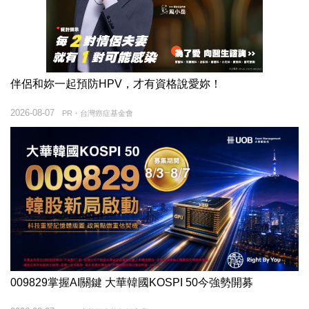
伴侶和妳一起預防HPV，才有資格說愛妳！
2026-08-07
PR・台灣癌症基金會
009829掌握AI關鍵 大華韓國KOSPI 50今強勢開募