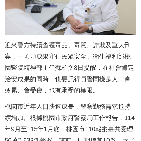
近來警方持續查獲毒品、毒駕、詐欺及重大刑
案，一項項成果守住民眾安全。衛生福利部桃
園醫院精神部主任蘇柏文8日提醒，在社會肯定
治安成果的同時，也要記得員警同樣是人，會
疲累、會受傷，也有承受的極限。
桃園市近年人口快速成長，警察勤務需求也持
續增加。根據桃園市政府警察局工作報告，114
年9月至115年1月底，桃園市110報案臺共受理
56萬7,633件報案，較前一同期增加10％。除了