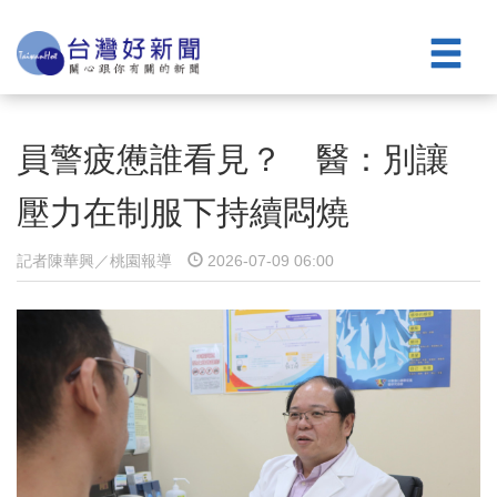
員警疲憊誰看見？ 醫：別讓
壓力在制服下持續悶燒
記者陳華興／桃園報導
2026-07-09 06:00