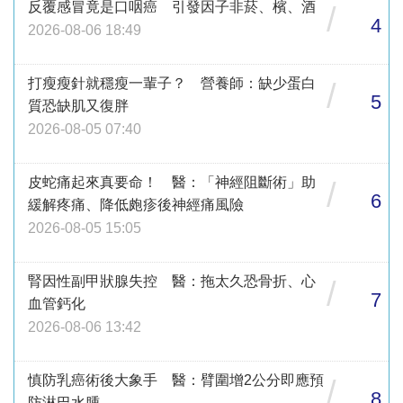
反覆感冒竟是口咽癌 引發因子非菸、檳、酒
/
4
2026-08-06 18:49
打瘦瘦針就穩瘦一輩子？ 營養師：缺少蛋白
/
5
質恐缺肌又復胖
2026-08-05 07:40
皮蛇痛起來真要命！ 醫：「神經阻斷術」助
/
6
緩解疼痛、降低皰疹後神經痛風險
2026-08-05 15:05
腎因性副甲狀腺失控 醫：拖太久恐骨折、心
/
7
血管鈣化
2026-08-06 13:42
慎防乳癌術後大象手 醫：臂圍增2公分即應預
/
8
防淋巴水腫