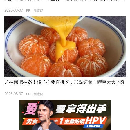
2026-08-07
PR・新素簡
超神減肥神器！橘子不要直接吃，加點這個！體重天天下降
2026-08-07
PR・新素簡