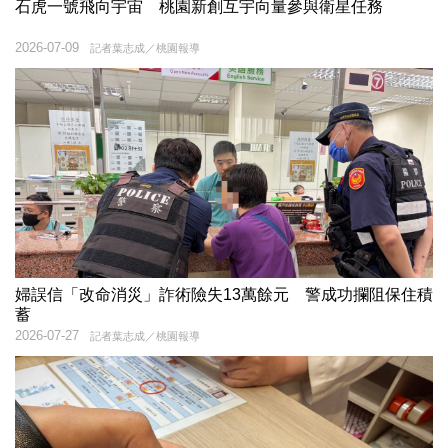
石虎一號飛向宇宙 桃園新創互宇向量參與衛星任務
2026-07-09
記者葉志成／桃園報導
婦誤信「改命消災」詐術險失13萬餘元 警成功攔阻保住積
蓄
2026-07-27
記者葉志成／桃園報導