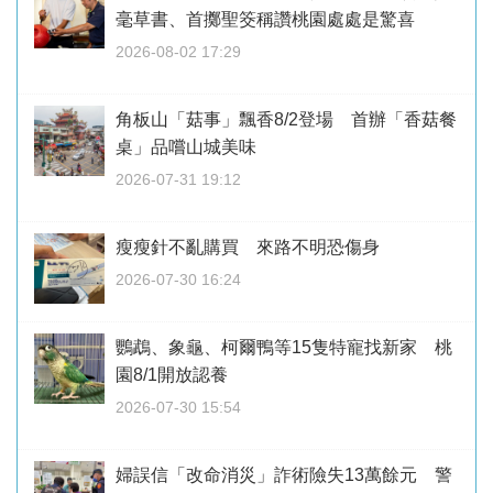
毫草書、首擲聖筊稱讚桃園處處是驚喜
2026-08-02 17:29
角板山「菇事」飄香8/2登場 首辦「香菇餐
桌」品嚐山城美味
2026-07-31 19:12
瘦瘦針不亂購買 來路不明恐傷身
2026-07-30 16:24
鸚鵡、象龜、柯爾鴨等15隻特寵找新家 桃
園8/1開放認養
2026-07-30 15:54
婦誤信「改命消災」詐術險失13萬餘元 警