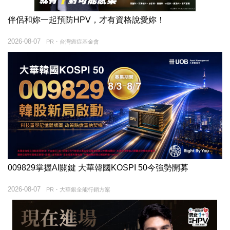
伴侶和妳一起預防HPV，才有資格說愛妳！
2026-08-07
PR・台灣癌症基金會
009829掌握AI關鍵 大華韓國KOSPI 50今強勢開募
2026-08-07
PR・大華銀全能行銷方案