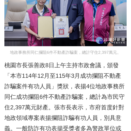
地政事務所同仁攔阻6件不動產詐騙案，總計守住2,397萬元。
桃園市長張善政8日上午主持市政會議，頒發
「本市114年12月至115年3月成功攔阻不動產
詐騙案件有功人員」獎狀，表揚4位地政事務所
同仁成功攔阻6件不動產詐騙案，總計為市民守
住2,397萬元財產。張市長表示，市府首度針對
地政領域專案表揚攔阻詐騙有功人員，別具意
義。一般防詐有功表揚受獎者多為警政單位或