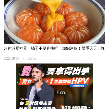
超神減肥神器！橘子不要直接吃，加點這個！體重天天下降
2026-08-07
PR・新素簡