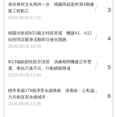
保存眷村文化再跨一步 桃園馬祖新村第4期修
/
3
復工程動工
2026-08-05 17:31
桃園冷飲節8/21藝文特區登場 機捷A1、A12
/
4
站快閃店暖身活動即日搶先開跑
2026-08-06 16:29
8/13城鎮韌性防空演習 演練期間機捷正常營
/
5
運、車站只進不出、行動網路降速
2026-08-06 17:44
桃市表揚179個淨零永續典範 張善政：公私協
/
6
力共創宜居永續城市
2026-08-05 17:26