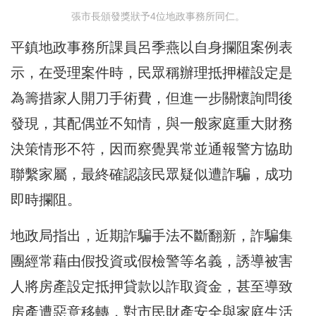
張市長頒發獎狀予4位地政事務所同仁。
平鎮地政事務所課員呂季燕以自身攔阻案例表
示，在受理案件時，民眾稱辦理抵押權設定是
為籌措家人開刀手術費，但進一步關懷詢問後
發現，其配偶並不知情，與一般家庭重大財務
決策情形不符，因而察覺異常並通報警方協助
聯繫家屬，最終確認該民眾疑似遭詐騙，成功
即時攔阻。
地政局指出，近期詐騙手法不斷翻新，詐騙集
團經常藉由假投資或假檢警等名義，誘導被害
人將房產設定抵押貸款以詐取資金，甚至導致
房產遭惡意移轉，對市民財產安全與家庭生活