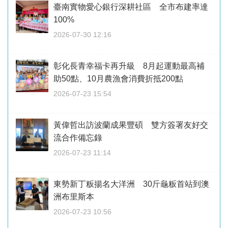
臺南實物愛心銀行深耕社區 全市布建率達
100%
2026-07-30 12:16
彰化長青幸福卡再升級 8月起運動最高補
助50點、10月農漁會消費折抵200點
2026-07-23 15:54
黃偉哲出訪波蘭成果豐碩 雙方簽署友好交
流合作備忘錄
2026-07-23 11:14
東勢新丁粄揚名大洋洲 30斤龜粄首站到澳
洲布里斯本
2026-07-23 10:56