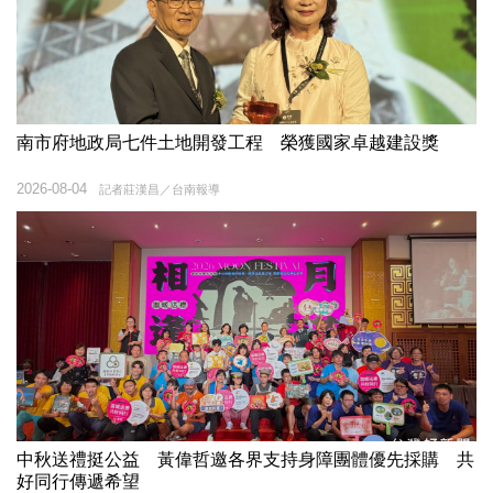
南市府地政局七件土地開發工程 榮獲國家卓越建設獎
2026-08-04
記者莊漢昌／台南報導
中秋送禮挺公益 黃偉哲邀各界支持身障團體優先採購 共
好同行傳遞希望