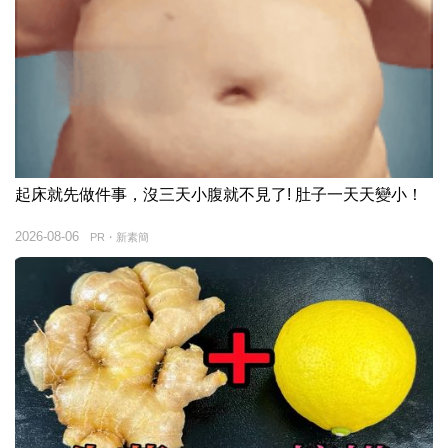
起床就先做件事，沒三天小腹就不見了! 肚子一天天變小！
2026-08-06
PR・新素簡