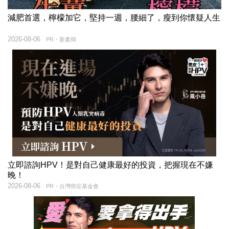
減肥首選，檸檬加它，堅持一週，腰細了，瘦到你懷疑人生
2026-08-06
PR・新素簡
立即諮詢HPV！是對自己健康最好的投資，把握現在不嫌
晚！
2026-08-06
PR・台灣癌症基金會