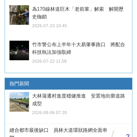
為170線林道巨木「老前輩」解索 解開歷
史枷鎖
2026-07-23 10:45
竹市警公布上半年十大易肇事路口 將配合
科技執法加強取締
2026-07-22 11:58
熱門新聞
大林蒲遷村進度穩健推進 安置地街廓道路
成型
2026-08-06 07:20
縫合都市最後缺口 員林大道環狀路網全面串
/
2