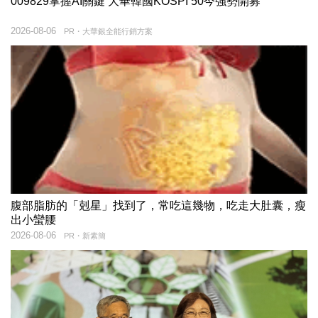
009829掌握AI關鍵 大華韓國KOSPI 50今強勢開募
2026-08-06
PR・大華銀全能行銷方案
腹部脂肪的「剋星」找到了，常吃這幾物，吃走大肚囊，瘦
出小蠻腰
2026-08-06
PR・新素簡