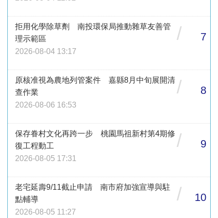
拒用化學除草劑 南投環保局推動雜草友善管
/
7
理示範區
2026-08-04 13:17
原核准視為農地列管案件 嘉縣8月中旬展開清
/
8
查作業
2026-08-06 16:53
保存眷村文化再跨一步 桃園馬祖新村第4期修
/
9
復工程動工
2026-08-05 17:31
老宅延壽9/11截止申請 南市府加強宣導與駐
/
10
點輔導
2026-08-05 11:27