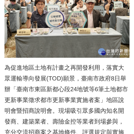
為促進地區土地有計畫之再開發利用，落實大
眾運輸導向發展(TOD)願景，臺南市政府8日舉
辦「臺南市東區新都心段24地號等6筆土地都市
更新事業徵求都市更新事業實施者案」地區說
明會暨招商說明會。現場吸引眾多國內知名開
發商、建築業者、壽險金控等業者到場參與，
充分交流招商案之基地條件、評選規定與實施