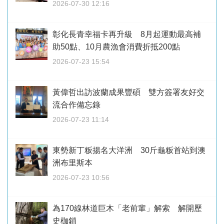
2026-07-30 12:16
彰化長青幸福卡再升級 8月起運動最高補
助50點、10月農漁會消費折抵200點
2026-07-23 15:54
黃偉哲出訪波蘭成果豐碩 雙方簽署友好交
流合作備忘錄
2026-07-23 11:14
東勢新丁粄揚名大洋洲 30斤龜粄首站到澳
洲布里斯本
2026-07-23 10:56
為170線林道巨木「老前輩」解索 解開歷
史枷鎖