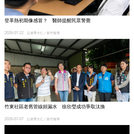
登革熱初期像感冒？ 醫師提醒民眾警覺
2026-07-22
記者季大仁／新竹報導
竹東社區老舊管線頻漏水 徐欣瑩成功爭取汰換
2026-07-07
記者季大仁／新竹報導