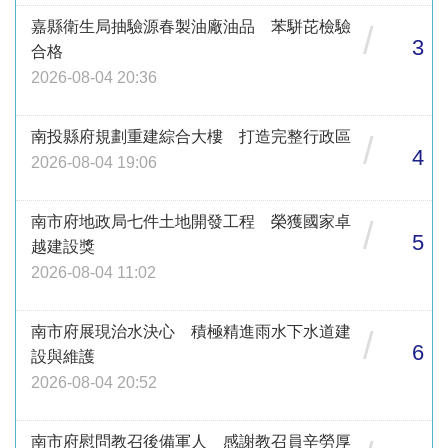
嘉縣衛生局抽驗源春製油廠油品 苯駢芘檢驗
/
3
合格
2026-08-04 20:36
南投縣府規劃重建綜合大樓 打造完整行政區
/
4
2026-08-04 19:06
南市府地政局七件土地開發工程 榮獲國家卓
/
5
越建設獎
2026-08-04 11:02
南市府展現治水決心 積極精進雨水下水道建
/
6
設與維護
2026-08-04 20:52
南市府慰問教召後備軍人 感謝教召員辛勞厚