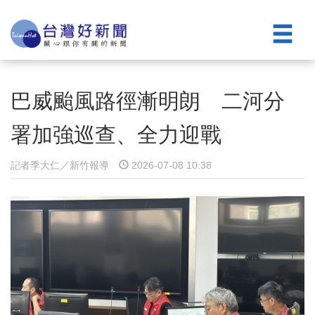
巴威颱風路徑漸明朗 二河分
署加強巡查、全力迎戰
記者季大仁／新竹報導
2026-07-08 10:38