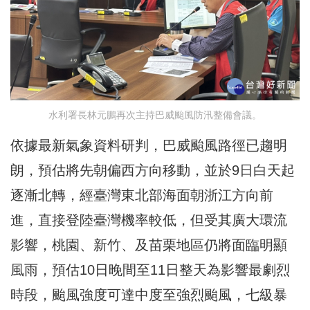
水利署長林元鵬再次主持巴威颱風防汛整備會議。
依據最新氣象資料研判，巴威颱風路徑已趨明
朗，預估將先朝偏西方向移動，並於9日白天起
逐漸北轉，經臺灣東北部海面朝浙江方向前
進，直接登陸臺灣機率較低，但受其廣大環流
影響，桃園、新竹、及苗栗地區仍將面臨明顯
風雨，預估10日晚間至11日整天為影響最劇烈
時段，颱風強度可達中度至強烈颱風，七級暴