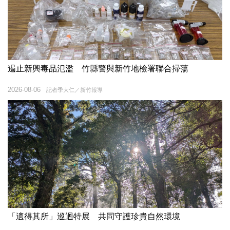
遏止新興毒品氾濫 竹縣警與新竹地檢署聯合掃蕩
2026-08-06
記者季大仁／新竹報導
「適得其所」巡迴特展 共同守護珍貴自然環境