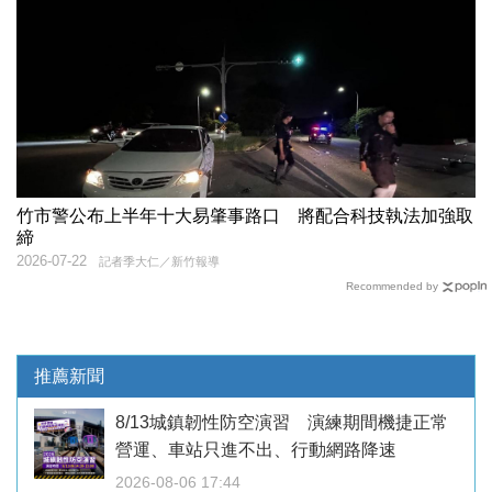
竹市警公布上半年十大易肇事路口 將配合科技執法加強取
締
2026-07-22
記者季大仁／新竹報導
Recommended by
推薦新聞
8/13城鎮韌性防空演習 演練期間機捷正常
營運、車站只進不出、行動網路降速
2026-08-06 17:44