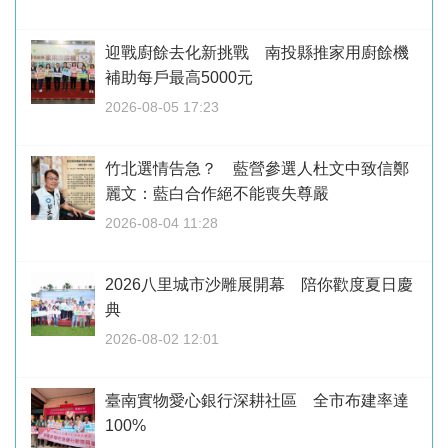
迎戰廚餘去化新挑戰 南投縣推家用廚餘機
補助每戶最高5000元
2026-08-05 17:23
竹北選情告急？ 藍營參選人杜文中致信鄭
麗文：藍白合作絕不能喪失尊嚴
2026-08-04 11:28
2026八里城市沙雕展開幕 陪你歡度夏日慶
典
2026-08-02 12:01
臺南實物愛心銀行深耕社區 全市布建率達
100%