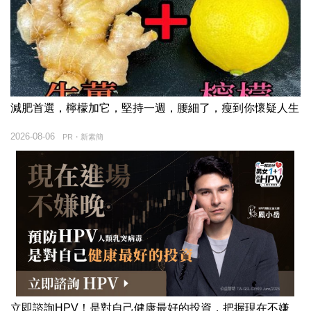
減肥首選，檸檬加它，堅持一週，腰細了，瘦到你懷疑人生
2026-08-06
PR・新素簡
立即諮詢HPV！是對自己健康最好的投資，把握現在不嫌