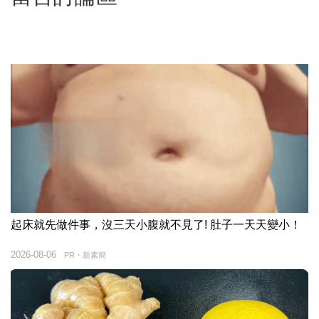
起床就先做件事，沒三天小腹就不見了! 肚子一天天變小！
2026-08-06
PR・新素簡