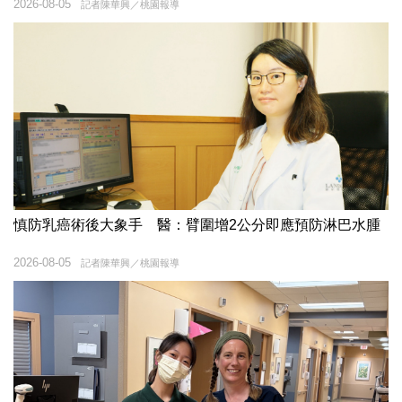
2026-08-05
記者陳華興／桃園報導
慎防乳癌術後大象手 醫：臂圍增2公分即應預防淋巴水腫
2026-08-05
記者陳華興／桃園報導