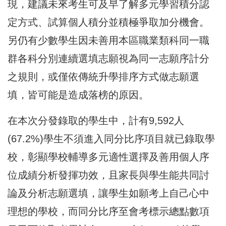
現，建議未來考生可及早了解多元學習積分認
定方式、試算個人積分並積極爭取加分機會。
另仍有少數學生因未善用本區職業類科同一職
群各科分別連續選填志願視為同一志願序計分
之規則，或僅依傳統升學排序方式做志願選
填，皆可能是造成落榜的原因。
在本次分發錄取的學生中，計有9,592人
(67.2%)學生不須進入同分比序項目就已錄取學
校，彰顯學校輔導多元適性選擇及善用個人序
位成績分析發揮功效，且家長與學生能共同討
論及分析志願選填，讓學生如願考上自己心中
理想的學校，而同分比序至會考標示總點數項