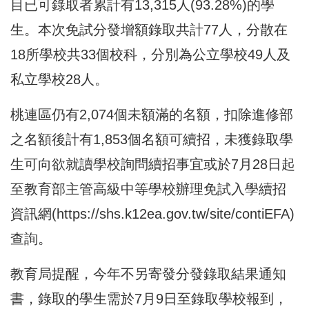
目已可錄取者累計有13,315人(93.28%)的學
生。本次免試分發增額錄取共計77人，分散在
18所學校共33個校科，分別為公立學校49人及
私立學校28人。
桃連區仍有2,074個未額滿的名額，扣除進修部
之名額後計有1,853個名額可續招，未獲錄取學
生可向欲就讀學校詢問續招事宜或於7月28日起
至教育部主管高級中等學校辦理免試入學續招
資訊網(
https://shs.k12ea.gov.tw/site/contiEFA
)
查詢。
教育局提醒，今年不另寄發分發錄取結果通知
書，錄取的學生需於7月9日至錄取學校報到，