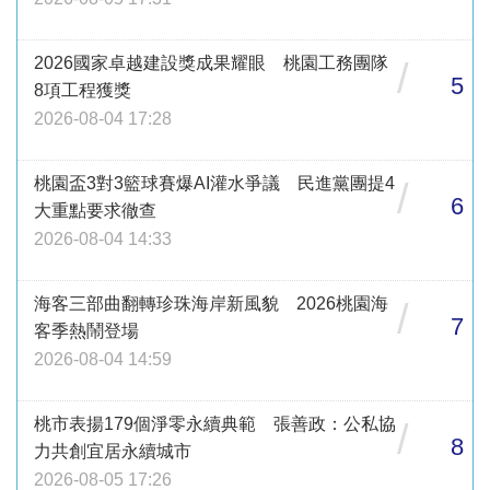
2026國家卓越建設獎成果耀眼 桃園工務團隊
/
5
8項工程獲獎
2026-08-04 17:28
桃園盃3對3籃球賽爆AI灌水爭議 民進黨團提4
/
6
大重點要求徹查
2026-08-04 14:33
海客三部曲翻轉珍珠海岸新風貌 2026桃園海
/
7
客季熱鬧登場
2026-08-04 14:59
桃市表揚179個淨零永續典範 張善政：公私協
/
8
力共創宜居永續城市
2026-08-05 17:26