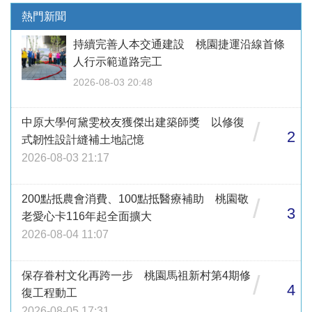
熱門新聞
持續完善人本交通建設 桃園捷運沿線首條
人行示範道路完工
2026-08-03 20:48
中原大學何黛雯校友獲傑出建築師獎 以修復
/
2
式韌性設計縫補土地記憶
2026-08-03 21:17
200點抵農會消費、100點抵醫療補助 桃園敬
/
3
老愛心卡116年起全面擴大
2026-08-04 11:07
保存眷村文化再跨一步 桃園馬祖新村第4期修
/
4
復工程動工
2026-08-05 17:31