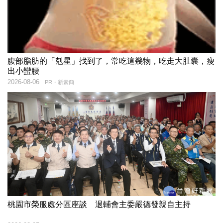
腹部脂肪的「剋星」找到了，常吃這幾物，吃走大肚囊，瘦
出小蠻腰
2026-08-06
PR・新素簡
桃園市榮服處分區座談 退輔會主委嚴德發親自主持