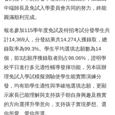
中端師長及免試入學委員會共同的努力，終能
圓滿順利完成。
報名參加115學年度免試及特招考試分發學生共
計14,369人，分發結果共14,274人獲錄取，總
錄取率為99.3%。學生平均選填志願數為14
個，前3志願序獲錄取者則占98.06%，證明學
校平日進行多元適性輔導發揮功能，另本區辦
理免試入學試模擬測驗使學生能實際演練分
發，均有助學生適性與準確地選填志願，更顯
示家長已能理解與支持孩子朝自身興趣及務實
的方向選擇升學意向，支持孩子實現夢想、選
你所愛、愛你所選。