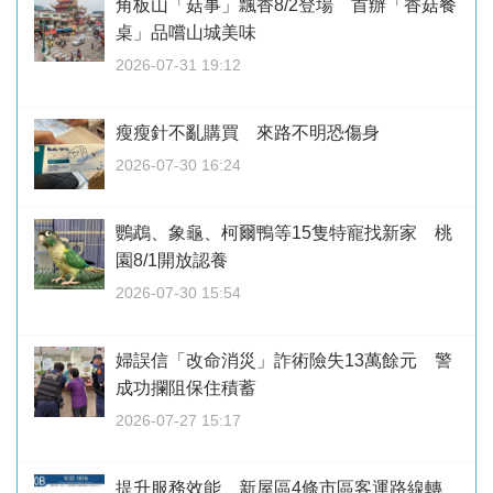
角板山「菇事」飄香8/2登場 首辦「香菇餐
桌」品嚐山城美味
2026-07-31 19:12
瘦瘦針不亂購買 來路不明恐傷身
2026-07-30 16:24
鸚鵡、象龜、柯爾鴨等15隻特寵找新家 桃
園8/1開放認養
2026-07-30 15:54
婦誤信「改命消災」詐術險失13萬餘元 警
成功攔阻保住積蓄
2026-07-27 15:17
提升服務效能 新屋區4條市區客運路線轉