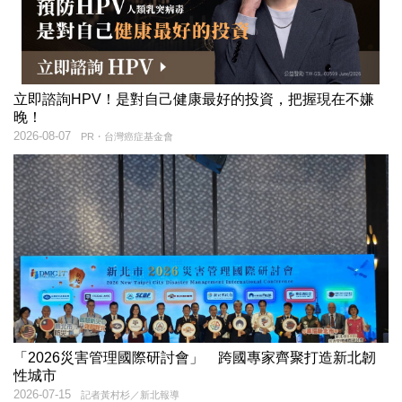
立即諮詢HPV！是對自己健康最好的投資，把握現在不嫌
晚！
2026-08-07
PR・台灣癌症基金會
「2026災害管理國際研討會」 跨國專家齊聚打造新北韌
性城市
2026-07-15
記者黃村杉／新北報導