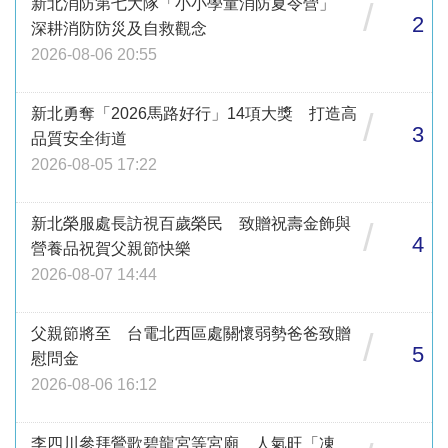
新北消防第七大隊「小小學童消防夏令營」
/
2
深耕消防防災及自救觀念
2026-08-06 20:55
新北勇奪「2026馬路好行」14項大獎 打造高
/
3
品質安全街道
2026-08-05 17:22
新北榮服處長訪視百歲榮民 致贈祝壽金飾與
/
4
營養品祝賀父親節快樂
2026-08-07 14:44
父親節將至 台電北西區處關懷弱勢爸爸致贈
/
5
慰問金
2026-08-06 16:12
李四川參拜鶯歌碧龍宮等宮廟 人氣旺「凍