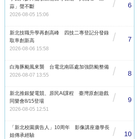
/
6
蒜」聲不斷
2026-08-05 15:06
新北技職升學再創高峰 四技二專登記分發錄
/
7
取率創新高
2026-08-06 15:58
白海豚颱風來襲 台電北南區處加強防颱整備
/
8
2026-08-07 13:55
新北推銀髮電競、原民AI課程 臺灣原創遊戲
/
9
同樂會8/15登場
2026-08-05 12:51
「新北校園廣告人」10周年 影像講座邀學長
/
10
姐傳承經驗