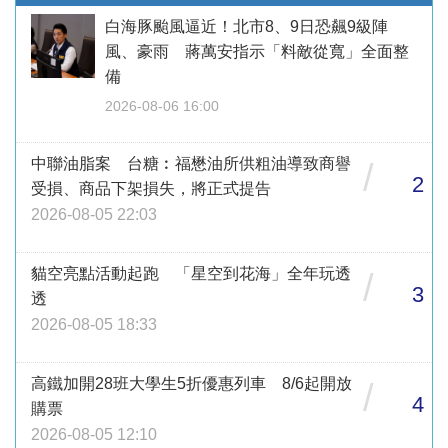
白海豚颱風逼近！北市8、9日恐飆9級陣
風、豪雨 蔣萬安指示「料敵從寬」全面整
備
2026-08-06 16:00
中聯油脂案 台糖︰福懋油所供粗油導致商譽
/
2
受損、商品下架損失，將正式提告
2026-08-05 22:03
貓空亮點活動起跑 「星空到花海」全年玩透
/
3
透
2026-08-05 18:33
高鐵加開28班大學生5折優惠列車 8/6起開放
/
4
購票
2026-08-05 12:10