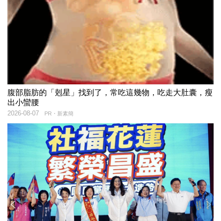
腹部脂肪的「剋星」找到了，常吃這幾物，吃走大肚囊，瘦
出小蠻腰
2026-08-07
PR・新素簡