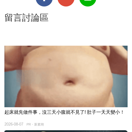
留言討論區
起床就先做件事，沒三天小腹就不見了! 肚子一天天變小！
2026-08-07
PR・新素簡