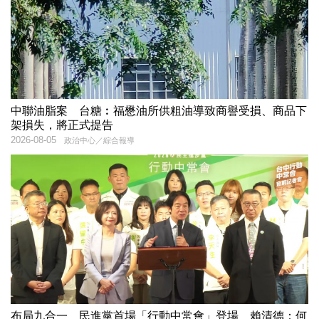
中聯油脂案 台糖︰福懋油所供粗油導致商譽受損、商品下
架損失，將正式提告
2026-08-05
政治中心／綜合報導
布局九合一 民進黨首場「行動中常會」登場 賴清德：何