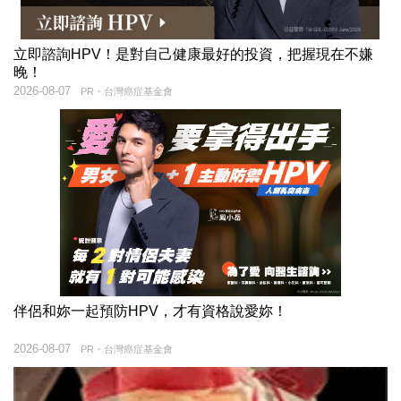
立即諮詢HPV！是對自己健康最好的投資，把握現在不嫌
晚！
2026-08-07
PR・台灣癌症基金會
伴侶和妳一起預防HPV，才有資格說愛妳！
2026-08-07
PR・台灣癌症基金會