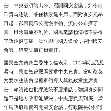
任、中央必須站出來、召開國安會議；如今自
己貴為總統、兼任執政黨主席，面對食安風暴
再起，卻讓資訊公開慢半拍、流向公布擠牙
膏、風險溝通不到位。國民黨請賴清德不要得
了政治健忘症，應立即向國人道歉，召開國安
會議，追究失職官員責任。
國民黨文傳會主委陳以信表示，2014年油品風
暴時，民進黨曾嚴厲要求中央負責。當時蔡英
文要求總統負起國家領導人與執政黨主席責
任；賴清德也批評總統不應推諉，強調食安問
題不是地方政府能解決，中央應負責到底。當
年馬政府確實召開國安會議，行政院長公開道