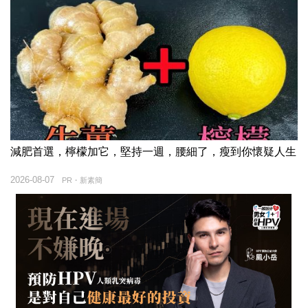
減肥首選，檸檬加它，堅持一週，腰細了，瘦到你懷疑人生
2026-08-07
PR・新素簡