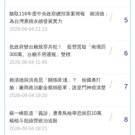
聽取116年度中央政府總預算案簡報 賴清德：
/
5
為台灣累積永續發展實力
2026-08-04 21:13
批政府變台糖脫罪共犯！ 藍營質疑「南僑罰
/
6
300萬、台糖不用通報」雙標
2026-08-04 11:49
賴清德與洪堯昆「關係匪淺」？ 徐國勇打
/
7
臉：廠商政治獻金都捐藍軍，誰是門神很清楚
2026-08-04 19:20
蘇一峰凱道「義診」遭青鳥檢舉恐挨罰10萬
/
8
楊植斗批綠營政治追殺
2026-08-04 18:21