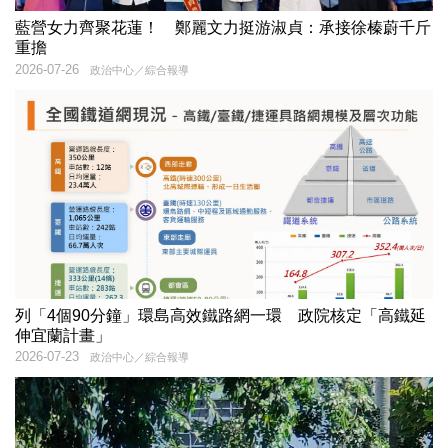
藍營女力齊聚花蓮！ 鄭麗文力挺游淑貞：承接徐榛蔚千斤
重擔
2026-07-26
政治中心／綜合報導
列「4個90分鐘」環島高效鐵路網一環 政院核定「高鐵延
伸宜蘭計畫」
2026-07-23
政治中心／綜合報導