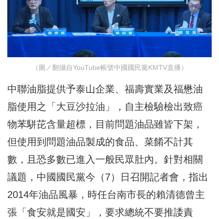
（圖／翻攝自YouTube帳號中國國民黨KMTV直播）
中聯油脂提供予泰山企業、福壽實業及福懋油
脂使用之「大豆沙拉油」，自主檢驗檢出致癌
物苯駢芘含量超標，目前問題油品雖皆下架，
但使用到問題油品製成的食品、菜餚不計其
數，且恐多數已進入一般民眾肚內。針對相關
議題，中國國民黨今（7）日召開記者會，指出
2014年油品風暴，時任台南市長的賴清德曾主
張「食安就是國安」，要求總統不要推諉責