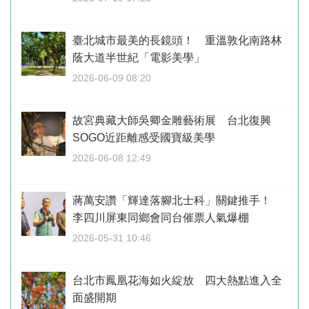
臺北城市最美的長鏡頭！ 重溫敦化南路林
蔭大道半世紀「電影美學」
2026-06-09 08:20
故宮典藏大師吳卿金雕藝術展 台北復興
SOGO近距離感受國寶級美學
2026-06-08 12:49
蔣萬安讚「輝達落腳北士科」關鍵推手！
李四川屏東同鄉會同台催票人氣爆棚
2026-05-31 10:46
台北市鳳凰花海如火綻放 四大熱點進入全
面盛開期