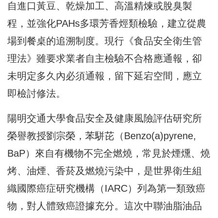
自進口黃豆、乾燥加工、高溫精煉或脫臭製
程，並強化PAHs多環芳香烴類檢驗，建立從農
場到餐桌的追溯制度。現行《食品安全衛生管
理法》雖要求業者自主檢驗不合格應通報，卻
未明定多久內必須通報，留下延宕空間，應立
即檢討修法。
陽明交通大學食品安全及健康風險評估研究所
榮譽教授劉宗榮，苯駢芘（Benzo(a)pyrene,
BaP）來自有機物不完全燃燒，常見於煙燻、燒
烤、油煙、香菸及燃燒污染中，是世界衛生組
織國際癌症研究機構（IARC）列為第一類致癌
物，對人體致癌證據充分。這次中聯油脂油品