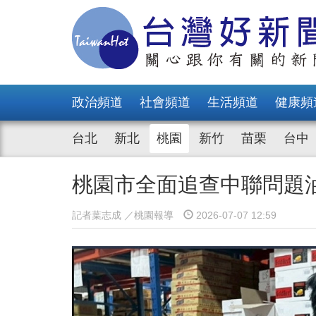
政治頻道
社會頻道
生活頻道
健康頻
台北
新北
桃園
新竹
苗栗
台中
桃園市全面追查中聯問題油
記者葉志成 ／桃園報導
2026-07-07 12:59