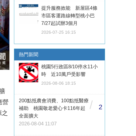
提升服務效能 新屋區4條
市區客運路線轉型桃小巴
7/27起試辦3個月
2026-07-25 16:15
熱門新聞
桃園5行政區8/10停水11小
時 近10萬戶受影響
2026-08-06 18:15
膳
200點抵農會消費、100點抵醫療
應營
/
2
補助 桃園敬老愛心卡116年起
源之
全面擴大
2026-08-04 11:07