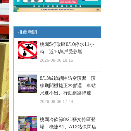
推薦新聞
桃園5行政區8/10停水11小
時 近10萬戶受影響
2026-08-06 18:15
8/13城鎮韌性防空演習 演
練期間機捷正常營運、車站
只進不出、行動網路降速
2026-08-06 17:44
桃園冷飲節8/21藝文特區登
場 機捷A1、A12站快閃店