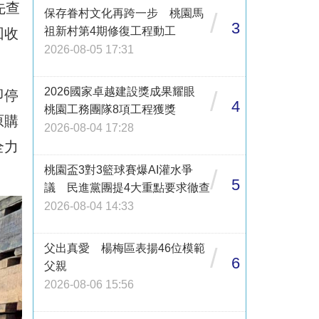
先查
保存眷村文化再跨一步 桃園馬
/
3
祖新村第4期修復工程動工
回收
2026-08-05 17:31
2026國家卓越建設獎成果耀眼
/
即停
4
桃園工務團隊8項工程獲獎
原購
2026-08-04 17:28
全力
桃園盃3對3籃球賽爆AI灌水爭
/
5
議 民進黨團提4大重點要求徹查
2026-08-04 14:33
父出真愛 楊梅區表揚46位模範
/
6
父親
2026-08-06 15:56