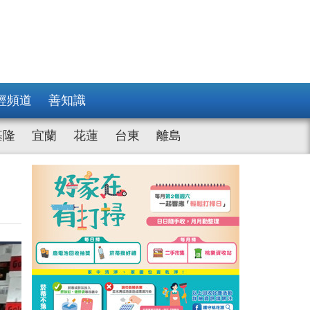
經頻道
善知識
基隆
宜蘭
花蓮
台東
離島