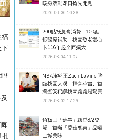
暖身活動即日搶先開跑
2026-08-06 16:29
200點抵農會消費、100點
生福
抵醫療補助 桃園敬老愛心
及下
卡116年起全面擴大
2026-08-04 11:07
。
相關
NBA灌籃王Zach LaVine 降
臨桃園大溪 揮毫草書、首
擲聖筊稱讚桃園處處是驚喜
路及
2026-08-02 17:29
角板山「菇事」飄香8/2登
間即
場 首辦「香菇餐桌」品嚐
題批
山城美味