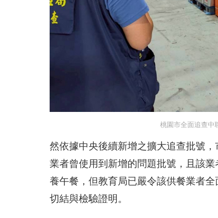
桃園市全面追查中聯
然依據中央後續新增之擴大追查批號，
業者曾使用到新增的問題批號，且該業
養午餐，但教育局已嚴令該供餐業者全
切結與檢驗證明。