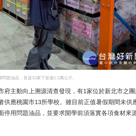
問題油品，首波32家下架逾1.2萬公斤。
市府主動向上溯源清查發現，有1家位於新北市之團
者供應桃園市13所學校。雖目前正值暑假期間未供
面停用問題油品，並要求開學前須落實各項食材來