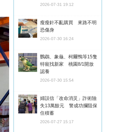
2026-07-31 19:12
瘦瘦針不亂購買 來路不明
恐傷身
2026-07-30 16:24
鸚鵡、象龜、柯爾鴨等15隻
特寵找新家 桃園8/1開放
認養
2026-07-30 15:54
婦誤信「改命消災」詐術險
失13萬餘元 警成功攔阻保
住積蓄
2026-07-27 15:17