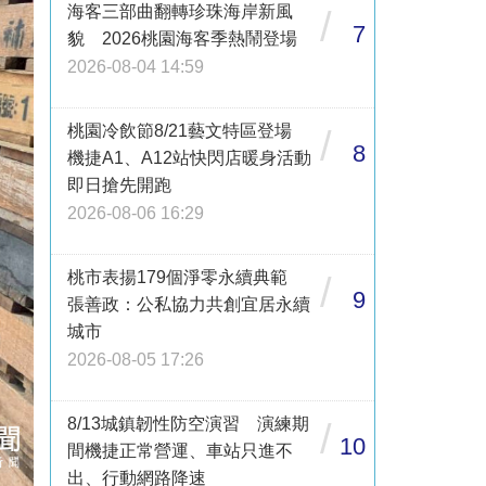
海客三部曲翻轉珍珠海岸新風
/
7
貌 2026桃園海客季熱鬧登場
2026-08-04 14:59
桃園冷飲節8/21藝文特區登場
/
8
機捷A1、A12站快閃店暖身活動
即日搶先開跑
2026-08-06 16:29
桃市表揚179個淨零永續典範
/
9
張善政：公私協力共創宜居永續
城市
2026-08-05 17:26
8/13城鎮韌性防空演習 演練期
/
10
間機捷正常營運、車站只進不
出、行動網路降速