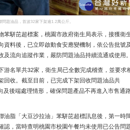
問題油品，首波32家下架逾1.2萬公斤。
物苯駢芘超標案，桃園市政府衛生局表示，接獲衛
向資料後，已立即啟動食安應變機制，依公告批號
收及流向追蹤作業，嚴防問題油品持續流通或使用
下游名單共32家，衛生局已全數完成稽查，並要求
架回收。截至目前，已完成下架回收問題油品共
收流向及後端處理情形，確保問題產品不再進入市售通
聯油脂「大豆沙拉油」苯駢芘超標訊息後，第一時
確認，當時查明桃園市校園午餐均未使用已公告問