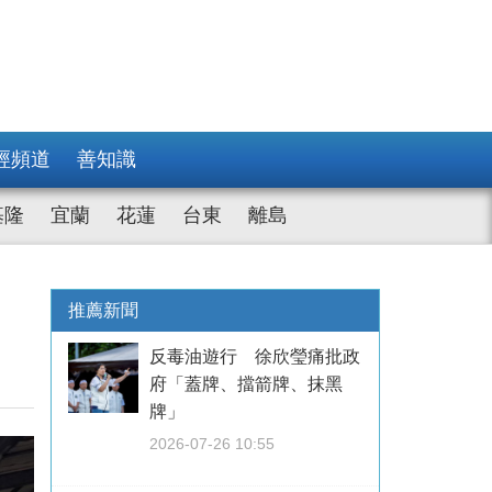
經頻道
善知識
基隆
宜蘭
花蓮
台東
離島
推薦新聞
反毒油遊行 徐欣瑩痛批政
府「蓋牌、擋箭牌、抹黑
牌」
2026-07-26 10:55