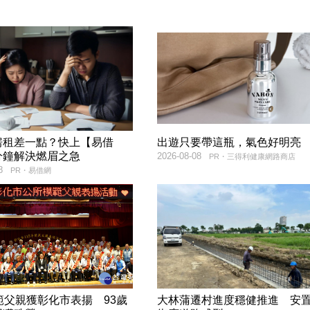
房租差一點？快上【易借
出遊只要帶這瓶，氣色好明亮
分鐘解決燃眉之急
2026-08-08
PR・三得利健康網路商店
8
PR・易借網
範父親獲彰化市表揚 93歲
大林蒲遷村進度穩健推進 安