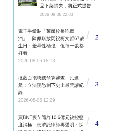
品下架損失，將正式提告
2026-08-05 22:03
電子手鐶貼「萊爾校長吃毒
/
2
油」 陳佩琪放閃祝柯文哲67歲
生日：羞辱性極強，但每一張都
好看
2026-08-06 18:13
批藍白拖垮總預算審查 民進
/
3
黨：立法院恐創下史上最荒謬紀
錄
2026-08-06 12:29
買BNT疫苗遭詐10.6億元被控態
/
4
度消極 慈濟託律師再聲明：採