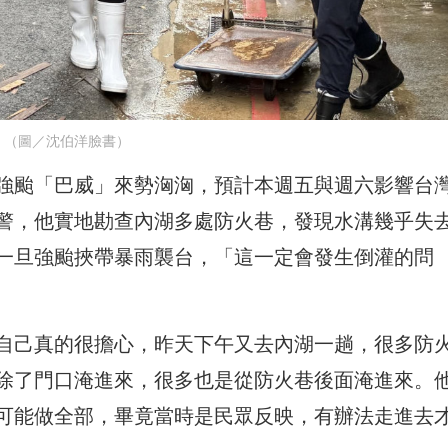
（圖／沈伯洋臉書）
強颱「巴威」來勢洶洶，預計本週五與週六影響台
警，他實地勘查內湖多處防火巷，發現水溝幾乎失
一旦強颱挾帶暴雨襲台，「這一定會發生倒灌的問
自己真的很擔心，昨天下午又去內湖一趟，很多防
除了門口淹進來，很多也是從防火巷後面淹進來。
可能做全部，畢竟當時是民眾反映，有辦法走進去