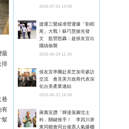
2026-07-01 19:09
捷運三鶯線准營運爆「割稻
尾」大戰！蘇巧慧搶先發
文 藍營怒轟：趁侯友宜出
國搞偷襲
灣最
2026-06-24 11:28
去排
侯友宜率團赴美芝加哥參訪
交流 會見美方政商代表深
化台美產業連結
2026-06-22 16:00
火巷
他有
蔣萬安讚「輝達落腳北士
才幫
科」關鍵推手！ 李四川屏
東同鄉會同台催票人氣爆棚