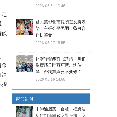
2026-05-31 10:46
一定
國民黨彰化市長初選女將表
議
態 主張公平民調、藍白合
時候
作拚整合
2026-05-27 15:55
明
反擊綠營酸雙北共治 川伯
是希
舉實績反問蘇巧慧、沈伯
洋：台獨黨綱要不要修？
前清
2026-05-19 14:55
以撐
熱門新聞
中聯油脂案 台糖︰福懋油
所供粗油導致商譽受損、商