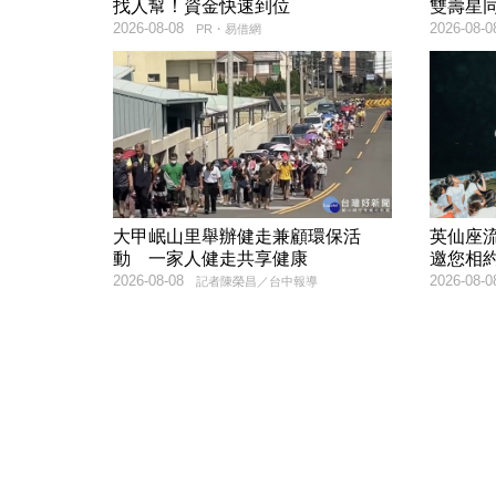
找人幫！資金快速到位
雙壽星
2026-08-08
2026-08-0
PR・易借網
大甲岷山里舉辦健走兼顧環保活
英仙座流
動 一家人健走共享健康
邀您相
2026-08-08
2026-08-0
記者陳榮昌／台中報導