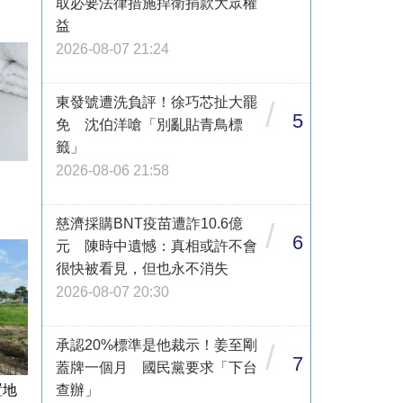
取必要法律措施捍衛捐款大眾權
益
2026-08-07 21:24
東發號遭洗負評！徐巧芯扯大罷
/
5
免 沈伯洋嗆「別亂貼青鳥標
籤」
2026-08-06 21:58
慈濟採購BNT疫苗遭詐10.6億
/
6
元 陳時中遺憾：真相或許不會
很快被看見，但也永不消失
2026-08-07 20:30
承認20%標準是他裁示！姜至剛
/
7
蓋牌一個月 國民黨要求「下台
查辦」
置地