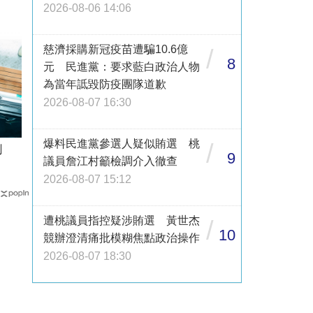
2026-08-06 14:06
慈濟採購新冠疫苗遭騙10.6億
/
8
元 民進黨：要求藍白政治人物
為當年詆毀防疫團隊道歉
2026-08-07 16:30
爆料民進黨參選人疑似賄選 桃
/
創
9
議員詹江村籲檢調介入徹查
2026-08-07 15:12
遭桃議員指控疑涉賄選 黃世杰
/
10
競辦澄清痛批模糊焦點政治操作
2026-08-07 18:30