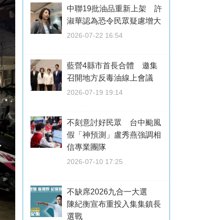
中聯19批油品重新上架 許
淑華認為恐令民眾疑慮增大
2026-07-22 16:54
藍營4縣市首長合體 邀集
召開地方反毒油線上會議
2026-07-19 19:14
不刻意討好民眾 台中颱風
假「神預測」盧秀燕強調相
信專業團隊
2026-07-10 17:25
不缺席2026九合一大選
陳紀衡宣布重投入集集鎮長
選戰