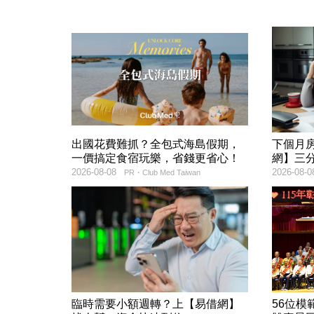
出國花費難抓？全包式海島假期，
下個月
一價搞定食宿玩樂，省錢更省心！
網】三
2026-08-08
2026-08-0
PR・Club Med Taiwan
臨時需要小額週轉？上【易借網】
56位模