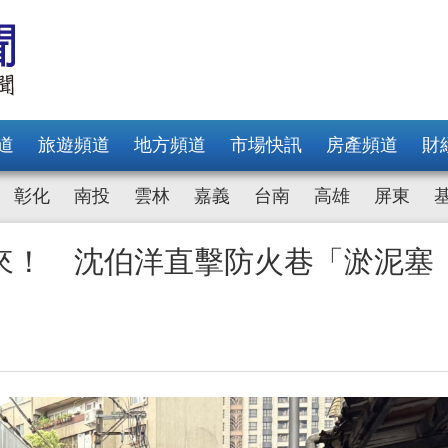
道
旅遊頻道
地方頻道
市場快訊
房產頻道
財
彰化
南投
雲林
嘉義
台南
高雄
屏東
來！ 沈伯洋直擊防火巷「淤泥塞