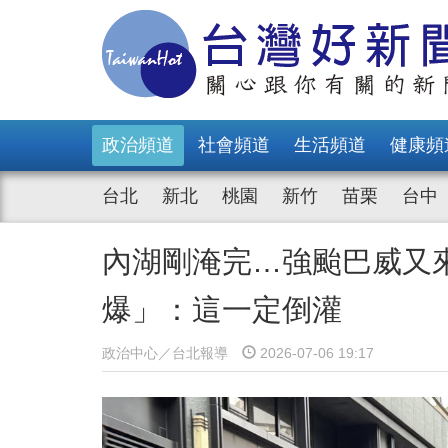
政治頻道
社會頻道
生活頻道
健康頻
台北
新北
桃園
新竹
苗栗
台中
內湖剛淹完…強颱巴威又
爆」：這一定倒灌
政治中心／台北報導
2026-07-06 19:17