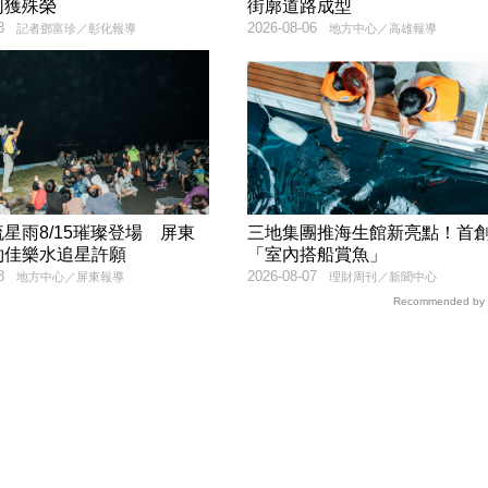
同獲殊榮
街廓道路成型
8
2026-08-06
記者鄧富珍／彰化報導
地方中心／高雄報導
星雨8/15璀璨登場 屏東
三地集團推海生館新亮點！首
約佳樂水追星許願
「室內搭船賞魚」
8
2026-08-07
地方中心／屏東報導
理財周刊／新聞中心
Recommended by