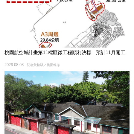
桃園航空城計畫第11標區徵工程順利決標 預計11月開工
2026-08-08
記者黃駿騏／桃園報導