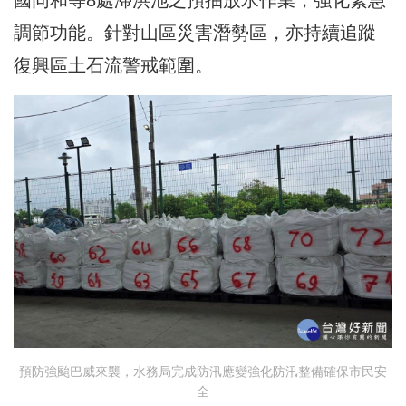
國同和等8處滯洪池之預抽放水作業，強化緊急
調節功能。針對山區災害潛勢區，亦持續追蹤
復興區土石流警戒範圍。
預防強颱巴威來襲，水務局完成防汛應變強化防汛整備確保市民安
全