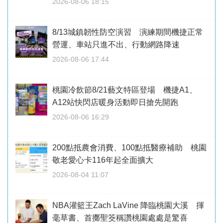
2026-08-06 18:15
8/13城鎮韌性防空演習 演練期間機捷正常
營運、車站只進不出、行動網路降速
2026-08-06 17:44
桃園冷飲節8/21藝文特區登場 機捷A1、
A12站快閃店暖身活動即日搶先開跑
2026-08-06 16:29
200點抵農會消費、100點抵醫療補助 桃園
敬老愛心卡116年起全面擴大
2026-08-04 11:07
NBA灌籃王Zach LaVine 降臨桃園大溪 揮
毫草書、首擲聖筊稱讚桃園處處是驚喜