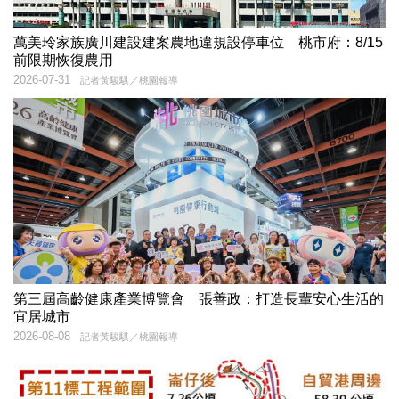
萬美玲家族廣川建設建案農地違規設停車位 桃市府：8/15
前限期恢復農用
2026-07-31
記者黃駿騏／桃園報導
第三屆高齡健康產業博覽會 張善政：打造長輩安心生活的
宜居城市
2026-08-08
記者黃駿騏／桃園報導