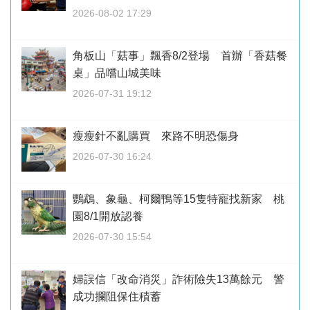
2026-08-02 17:29
角板山「菇事」飄香8/2登場 首辦「香菇餐
桌」品嚐山城美味
2026-07-31 19:12
瘦瘦針不亂購買 來路不明恐傷身
2026-07-30 16:24
鸚鵡、象龜、柯爾鴨等15隻特寵找新家 桃
園8/1開放認養
2026-07-30 15:54
婦誤信「改命消災」詐術險失13萬餘元 警
成功攔阻保住積蓄