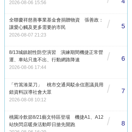
4
2026-08-06 15:56
全聯慶祥慈善事業基金會捐贈物資 張善政：
/
5
讓愛心觸及更多需要的市民
2026-08-07 21:23
8/13城鎮韌性防空演習 演練期間機捷正常營
/
6
運、車站只進不出、行動網路降速
2026-08-06 17:44
「竹篙湊菜刀」 桃市交通局駁余信憲議員用
/
7
錯資料誤導社會大眾
2026-08-08 10:12
桃園冷飲節8/21藝文特區登場 機捷A1、A12
/
8
站快閃店暖身活動即日搶先開跑