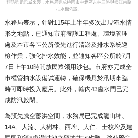
預防強颱巴威來襲，水務局完成桃園市中壢區吉林三路與松江南路
抽水機佈設。
水務局表示，針對115年上半年多次出現淹水情
形之地點，已通知市府養護工程處、環境管理
處及本市各區公所優先進行清淤及排水系統巡
檢作業，強化排水效能，並通知各區公所於7月
7日上午10時開放民眾領用沙包。市府亦完成全
市權管抽水設備試運轉，確保機具於汛期來臨
時可即時投入應用。此外，轄內43處水門已完
成防汛啟閉。
為預先騰空蓄洪空間，水務局已完成龍山埤、
14A、大湳、大樹林、西埤、大仁、士校埤及建