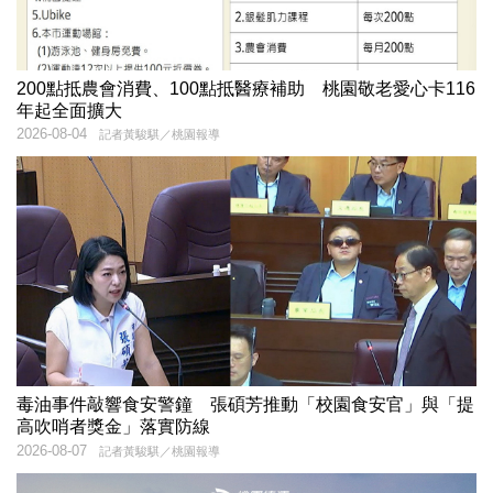
200點抵農會消費、100點抵醫療補助 桃園敬老愛心卡116
年起全面擴大
2026-08-04
記者黃駿騏／桃園報導
毒油事件敲響食安警鐘 張碩芳推動「校園食安官」與「提
高吹哨者獎金」落實防線
2026-08-07
記者黃駿騏／桃園報導