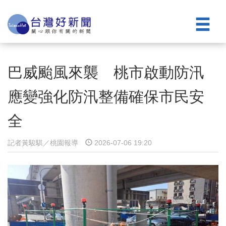
巴威颱風來襲 桃市啟動防汛
應變強化防汛整備確保市民安
全
記者黃駿騏／桃園報導
2026-07-06 19:20