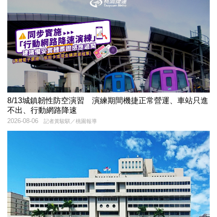
8/13城鎮韌性防空演習 演練期間機捷正常營運、車站只進
不出、行動網路降速
2026-08-06
記者黃駿騏／桃園報導