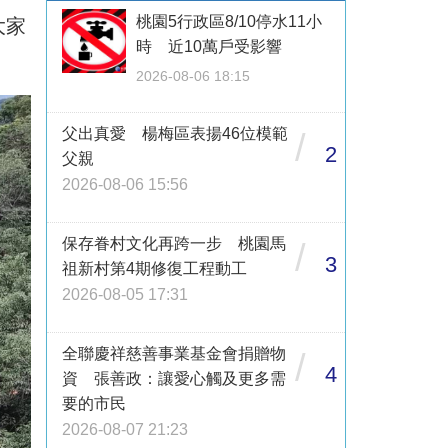
桃園5行政區8/10停水11小
大家
時 近10萬戶受影響
2026-08-06 18:15
父出真愛 楊梅區表揚46位模範
/
2
父親
2026-08-06 15:56
保存眷村文化再跨一步 桃園馬
/
3
祖新村第4期修復工程動工
2026-08-05 17:31
全聯慶祥慈善事業基金會捐贈物
/
4
資 張善政：讓愛心觸及更多需
要的市民
2026-08-07 21:23