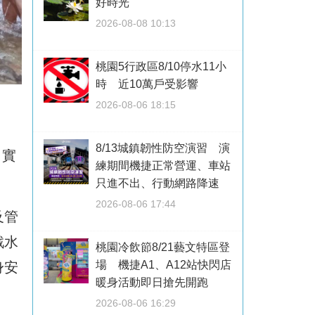
好時光
2026-08-08 10:13
桃園5行政區8/10停水11小
時 近10萬戶受影響
2026-08-06 18:15
8/13城鎮韌性防空演習 演
，實
練期間機捷正常營運、車站
只進不出、行動網路降速
2026-08-06 17:44
及管
戲水
桃園冷飲節8/21藝文特區登
場 機捷A1、A12站快閃店
身安
暖身活動即日搶先開跑
2026-08-06 16:29