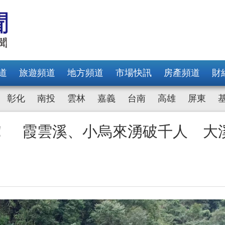
道
旅遊頻道
地方頻道
市場快訊
房產頻道
財
彰化
南投
雲林
嘉義
台南
高雄
屏東
！ 霞雲溪、小烏來湧破千人 大