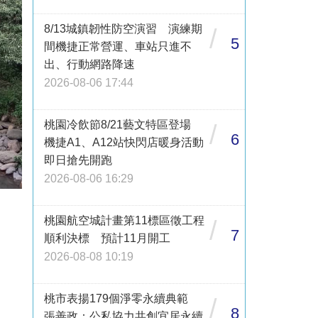
8/13城鎮韌性防空演習 演練期
/
5
間機捷正常營運、車站只進不
出、行動網路降速
2026-08-06 17:44
桃園冷飲節8/21藝文特區登場
/
6
機捷A1、A12站快閃店暖身活動
即日搶先開跑
2026-08-06 16:29
桃園航空城計畫第11標區徵工程
/
7
順利決標 預計11月開工
2026-08-08 10:19
桃市表揚179個淨零永續典範
/
8
張善政：公私協力共創宜居永續