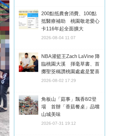
200點抵農會消費、100點
抵醫療補助 桃園敬老愛心
卡116年起全面擴大
2026-08-04 11:07
NBA灌籃王Zach LaVine 降
臨桃園大溪 揮毫草書、首
擲聖筊稱讚桃園處處是驚喜
2026-08-02 17:29
角板山「菇事」飄香8/2登
場 首辦「香菇餐桌」品嚐
山城美味
2026-07-31 19:12