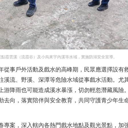
景點霞雲溪（流霞谷）及小烏來宇內溪等水域，實施防溺安全宣導。
年從事戶外活動及戲水的高峰期，民眾應選擇設有
往溪流、野溪、深潭等危險水域從事戲水活動。尤
上游降雨也可能造成溪水暴漲，切勿輕忽潛藏風險
動去向，落實陪伴與安全教育，共同守護青少年生
春專案，深入轄內各熱門戲水地點及觀光景點，加