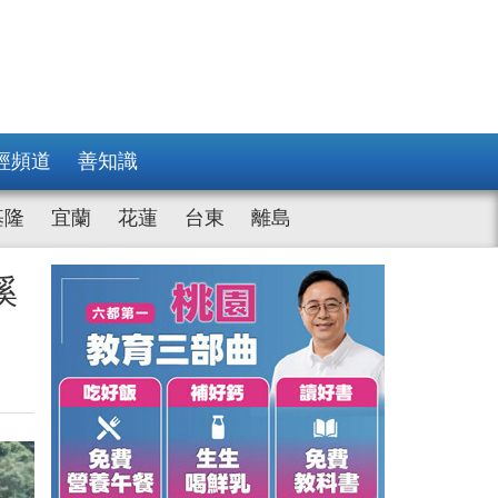
經頻道
善知識
基隆
宜蘭
花蓮
台東
離島
溪