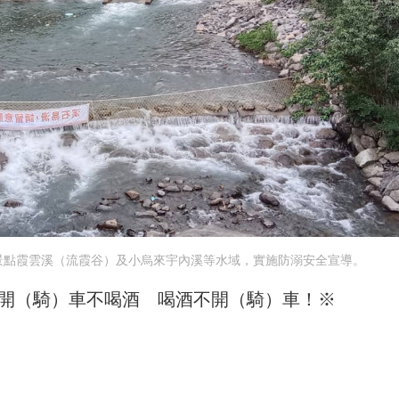
景點霞雲溪（流霞谷）及小烏來宇內溪等水域，實施防溺安全宣導。
開（騎）車不喝酒 喝酒不開（騎）車！※