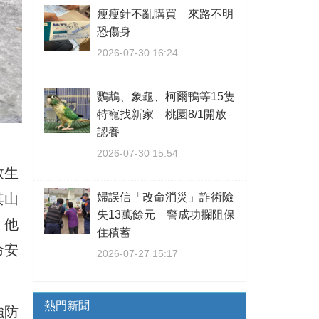
瘦瘦針不亂購買 來路不明
恐傷身
2026-07-30 16:24
鸚鵡、象龜、柯爾鴨等15隻
特寵找新家 桃園8/1開放
認養
2026-07-30 15:54
救生
其山
婦誤信「改命消災」詐術險
失13萬餘元 警成功攔阻保
。他
住積蓄
命安
2026-07-27 15:17
熱門新聞
強防