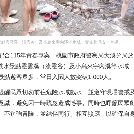
景點霞雲溪（流霞谷）及小烏來宇內溪等水域，實施防溺安全宣導。
配合115年青春專案，桃園市政府警察局大溪分局於
熱門戲水景點霞雲溪（流霞谷）及小烏來宇內溪等水域
點遊客眾多，當日入園人數突破1,000人。
提醒民眾切勿前往危險水域戲水，並遵守現場警戒
意識，避免因一時疏忽造成憾事。同時也呼籲民眾
、不逞強冒險，並結伴同行、相互照應，以確保自