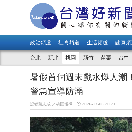
政治頻道
社會頻道
生活頻道
健康頻
台北
新北
桃園
新竹
苗栗
台中
暑假首個週末戲水爆人潮
警急宣導防溺
記者葉志成 ／桃園報導
2026-07-06 20:21