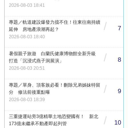
2026-08-03 18:41
專題／軌道建設爆發力擋不住！往東往南持續
/
7
延伸 房地產浪潮再起？
2026-08-03 18:40
暑假親子旅遊 白蘭氏健康博物館全新升級
/
8
打造「沉浸式燕子洞展演」
2026-08-03 20:51
專題／單身、頂客族必看！刪除兄弟姊妹特留
/
9
分 修法前後重點曝
2026-08-03 18:39
三重捷運站旁3億精華土地恐變國有！ 新北
/
10
173億未繼承不動產即起列管