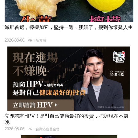
減肥首選，檸檬加它，堅持一週，腰細了，瘦到你懷疑人生
2026-08-06
PR・新素簡
立即諮詢HPV！是對自己健康最好的投資，把握現在不嫌
晚！
2026-08-06
PR・台灣癌症基金會