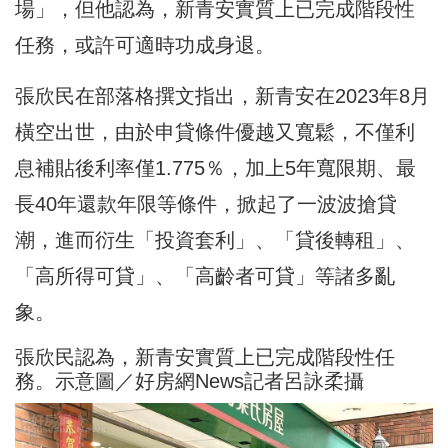
場」，但他認為，新青安實質上已完成階段性
任務，或許可適時功成身退。
張欣民在
部落格
撰文指出，新青安在2023年8月
橫空出世，由於申貸條件優越又寬鬆，不僅利
息補貼後利率僅1.775％，加上5年寬限期、最
長40年還款年限等條件，掀起了一波波搶貸
潮，進而衍生「投資套利」、「貸後轉租」、
「高所得可貸」、「高齡者可貸」等諸多亂
象。
張欣民認為，新青安實質上已完成階段性任
務。示意圖／好房網News記者呂詠柔攝