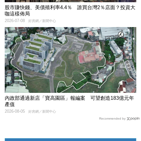
股市賺快錢、美債殖利率4.4％ 誰買台灣2％店面？投資大
咖這樣佈局
2026-07-08
好房網／新聞中心
內政部通過新店「寶高園區」報編案 可望創造183億元年
產值
2026-08-05
好房網／新聞中心
Recommended by