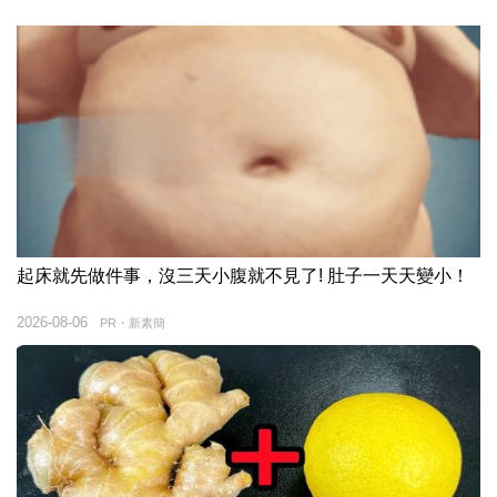
起床就先做件事，沒三天小腹就不見了! 肚子一天天變小！
2026-08-06
PR・新素簡