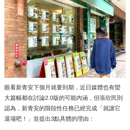
眼看新青安下個月就要到期，近日媒體也有蠻
大篇幅都在討論2.0版的可能內涵，但張欣民則
認為，新青安的階段性任務已經完成「就讓它
退場吧！」並提出3點具體的理由：