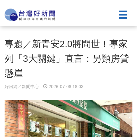
專題／新青安2.0將問世！專家
列「3大關鍵」直言：另類房貸
懸崖
好房網／新聞中心
2026-07-06 18:03