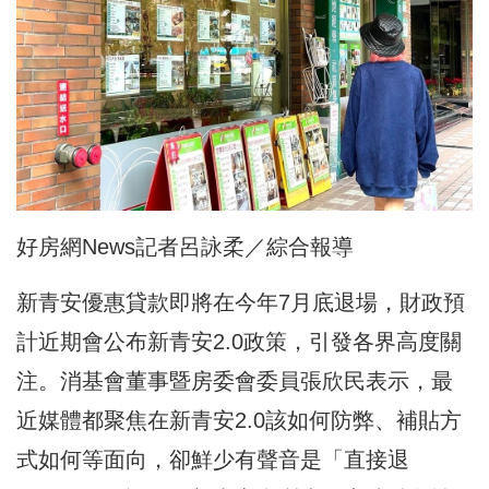
好房網News記者呂詠柔／綜合報導
新青安優惠貸款即將在今年7月底退場，財政預
計近期會公布新青安2.0政策，引發各界高度關
注。消基會董事暨房委會委員張欣民表示，最
近媒體都聚焦在新青安2.0該如何防弊、補貼方
式如何等面向，卻鮮少有聲音是「直接退