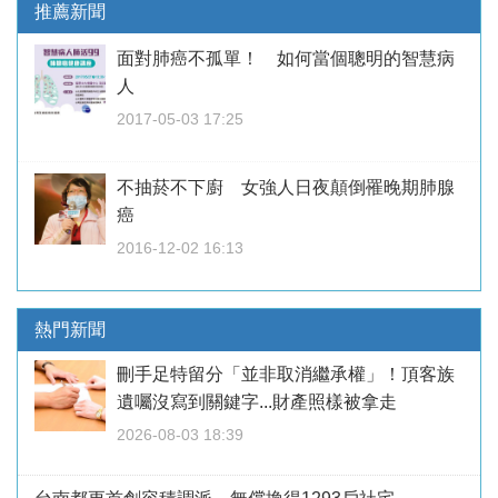
推薦新聞
面對肺癌不孤單！ 如何當個聰明的智慧病
人
2017-05-03 17:25
不抽菸不下廚 女強人日夜顛倒罹晚期肺腺
癌
2016-12-02 16:13
熱門新聞
刪手足特留分「並非取消繼承權」！頂客族
遺囑沒寫到關鍵字...財產照樣被拿走
2026-08-03 18:39