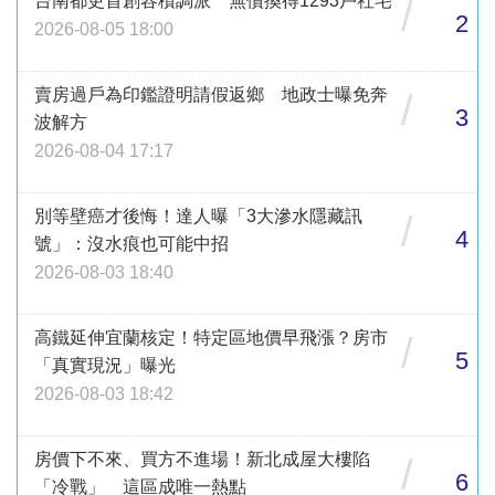
台南都更首創容積調派 無償換得1293戶社宅
/
2
2026-08-05 18:00
賣房過戶為印鑑證明請假返鄉 地政士曝免奔
/
3
波解方
2026-08-04 17:17
別等壁癌才後悔！達人曝「3大滲水隱藏訊
/
4
號」：沒水痕也可能中招
2026-08-03 18:40
高鐵延伸宜蘭核定！特定區地價早飛漲？房市
/
5
「真實現況」曝光
2026-08-03 18:42
房價下不來、買方不進場！新北成屋大樓陷
/
6
「冷戰」 這區成唯一熱點