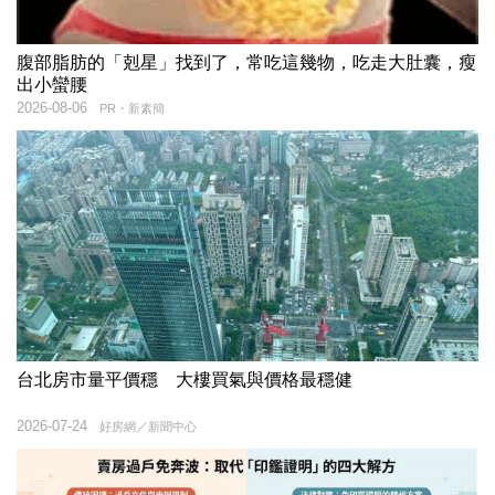
腹部脂肪的「剋星」找到了，常吃這幾物，吃走大肚囊，瘦
出小蠻腰
2026-08-06
PR・新素簡
台北房市量平價穩 大樓買氣與價格最穩健
2026-07-24
好房網／新聞中心