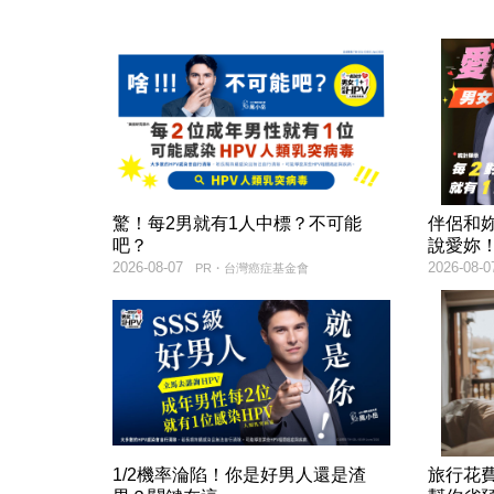
驚！每2男就有1人中標？不可能
伴侶和
吧？
說愛妳
2026-08-07
2026-08-0
PR・台灣癌症基金會
1/2機率淪陷！你是好男人還是渣
旅行花