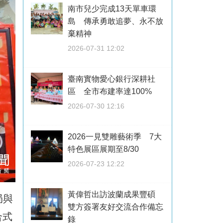
南市兒少完成13天單車環
島 傳承勇敢追夢、永不放
棄精神
2026-07-31 12:02
臺南實物愛心銀行深耕社
區 全市布建率達100%
2026-07-30 12:16
2026一見雙雕藝術季 7大
特色展區展期至8/30
2026-07-23 12:22
黃偉哲出訪波蘭成果豐碩
局與
雙方簽署友好交流合作備忘
合式
錄