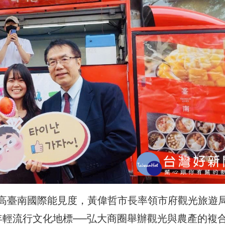
高臺南國際能見度，黃偉哲市長率領市府觀光旅遊
年輕流行文化地標──弘大商圈舉辦觀光與農產的複