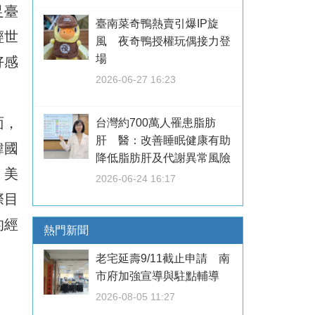
足臺
臺南菜奇鴨熱賣引爆IP旋
輕世
風 夜奇鴨授權玩偶接力登
場
好感
2026-06-27 16:23
面，
台灣約700萬人罹患脂肪
肝 醫：改善睡眠健康有助
韓國
降低脂肪肝及代謝異常風險
、美
2026-06-24 16:17
際目
的經
熱門新聞
老宅延壽9/11截止申請 南
市府加強宣導與駐點輔導
2026-08-05 11:27