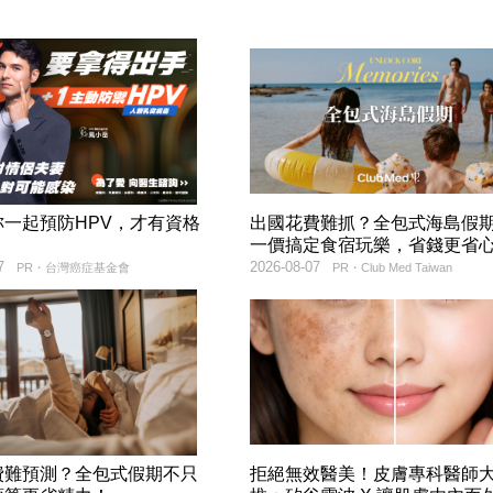
妳一起預防HPV，才有資格
出國花費難抓？全包式海島假
！
一價搞定食宿玩樂，省錢更省
7
2026-08-07
PR・台灣癌症基金會
PR・Club Med Taiwan
費難預測？全包式假期不只
拒絕無效醫美！皮膚專科醫師