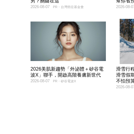
男？關鍵在這
幫你省
2026-08-07
2026-08-0
PR・台灣癌症基金會
2026美肌新趨勢「外泌體＋矽谷電
滑雪行
波X」聯手，開啟高階養膚新世代
滑雪假
不怕預
2026-08-07
PR・矽谷電波X
2026-08-0