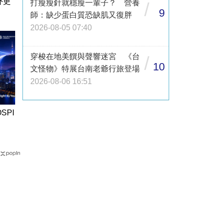
外更
打瘦瘦針就穩瘦一輩子？ 營養
/
9
師：缺少蛋白質恐缺肌又復胖
2026-08-05 07:40
穿梭在地美饌與聲響迷宮 《台
/
10
文怪物》特展台南老爺行旅登場
2026-08-06 16:51
SPI