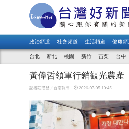
政治頻道
社會頻道
生活頻道
健康頻
台北
新北
桃園
新竹
苗栗
台中
黃偉哲領軍行銷觀光農產
記者莊漢昌／台南報導
2026-07-05 10:45