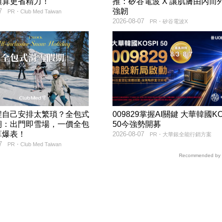
預算更省精力！
推：矽谷電波 X 讓肌膚由內而
強韌
7
PR・Club Med Taiwan
2026-08-07
PR・矽谷電波X
程自己安排太繁瑣？全包式
009829掌握AI關鍵 大華韓國KO
期：出門即雪場，一價全包
50今強勢開募
算爆表！
2026-08-07
PR・大華銀全能行銷方案
7
PR・Club Med Taiwan
Recommended by