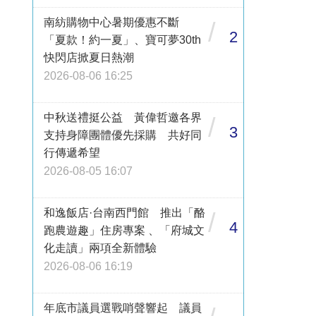
南紡購物中心暑期優惠不斷
/
2
「夏款！約一夏」、寶可夢30th
快閃店掀夏日熱潮
2026-08-06 16:25
中秋送禮挺公益 黃偉哲邀各界
/
3
支持身障團體優先採購 共好同
行傳遞希望
2026-08-05 16:07
和逸飯店·台南西門館 推出「酪
/
4
跑農遊趣」住房專案 、「府城文
化走讀」兩項全新體驗
2026-08-06 16:19
年底市議員選戰哨聲響起 議員