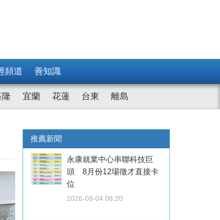
經頻道
善知識
基隆
宜蘭
花蓮
台東
離島
推薦新聞
永康就業中心串聯科技巨
頭 8月份12場徵才直接卡
位
2026-08-04 08:20