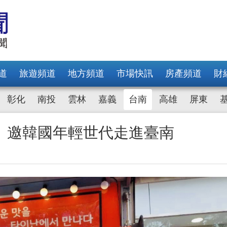
道
旅遊頻道
地方頻道
市場快訊
房產頻道
財
彰化
南投
雲林
嘉義
台南
高雄
屏東
 邀韓國年輕世代走進臺南