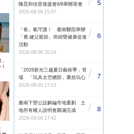
/
5
陳昆和佳里後援會8/8舉辦茶會
2026-08-06 15:57
「爸」氣守護！ 臺南醫院舉辦
/
6
「勇.健父親節」癌篩暨健康促進
活動
2026-08-06 20:14
期，
心！
「2026新光三越夏日藝術季」登
/
7
場 「玩具太空總部」重拾玩心
2026-08-05 17:23
臺南下營公設解編市地重劃 土
/
8
地所有權人說明會圓滿完成
2026-08-06 17:42
大