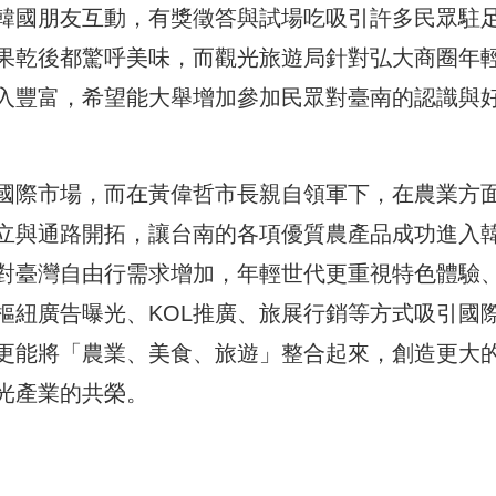
韓國朋友互動，有獎徵答與試場吃吸引許多民眾駐
果乾後都驚呼美味，而觀光旅遊局針對弘大商圈年
入豐富，希望能大舉增加參加民眾對臺南的認識與
國際市場，而在黃偉哲市長親自領軍下，在農業方
立與通路開拓，讓台南的各項優質農產品成功進入
對臺灣自由行需求增加，年輕世代更重視特色體驗
樞紐廣告曝光、KOL推廣、旅展行銷等方式吸引國
更能將「農業、美食、旅遊」整合起來，創造更大
光產業的共榮。