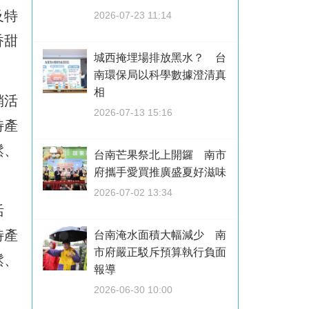
及特
2026-07-23 11:14
香甜
城西掩埋場排放黑水？ 台
南環保局以科學數據澄清真
相
銷活
2026-07-13 15:16
特產
鬆、
台南芒果祭北上開鑼 南市
府攜手愛買推廣盛夏好滋味
2026-07-02 13:34
活
特產
台南淹水面積大幅減少 南
市府嚴正駁斥預算執行負面
鬆、
報導
2026-06-30 10:00