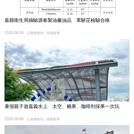
嘉縣衛生局抽驗源春製油廠油品 苯駢芘檢驗合格
2026-08-04
記者陳致愷／嘉義報導
暑假親子遊嘉義水上 太空、糖果、咖啡到採果一次玩
2026-08-08
記者陳致愷／嘉義報導