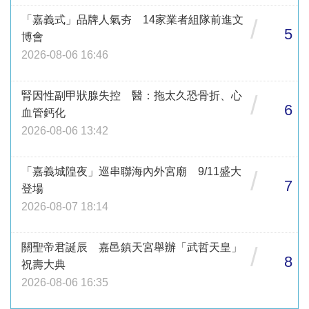
「嘉義式」品牌人氣夯 14家業者組隊前進文
/
5
博會
2026-08-06 16:46
腎因性副甲狀腺失控 醫：拖太久恐骨折、心
/
6
血管鈣化
2026-08-06 13:42
「嘉義城隍夜」巡串聯海內外宮廟 9/11盛大
/
7
登場
2026-08-07 18:14
關聖帝君誕辰 嘉邑鎮天宮舉辦「武哲天皇」
/
8
祝壽大典
2026-08-06 16:35