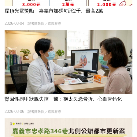
屋頂光電獎勵 嘉義市加碼每瓩2千、最高2萬
2026-08-04
記者陳致愷／嘉義報導
腎因性副甲狀腺失控 醫：拖太久恐骨折、心血管鈣化
2026-08-06
記者陳致愷／嘉義報導