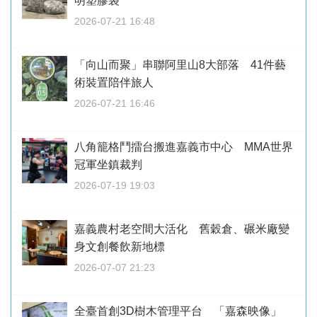
明塑膠袋
2026-07-21 16:48
「向山而聚」串聯阿里山8大部落 41件藝
術裝置陪伴旅人
2026-07-21 16:46
八角籠格鬥擂台搬進嘉義市中心 MMA世界
冠軍坐鎮裁判
2026-07-19 19:03
嘉義農村老空間大活化 舊穀倉、碾米廠變
身文創餐飲新地標
2026-07-07 21:23
全臺首創3D樹木管理平台 「嘉森映像」