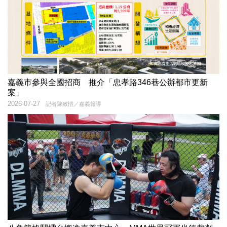
嘉義市參與全國招商 推介「忠孝路346巷公辦都市更新
案」
2026-07-27
記者陳致愷／嘉義報導