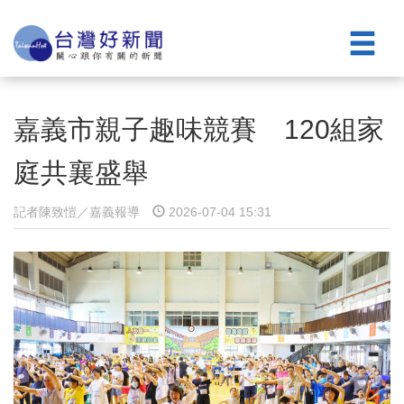
嘉義市親子趣味競賽 120組家
庭共襄盛舉
記者陳致愷／嘉義報導
2026-07-04 15:31