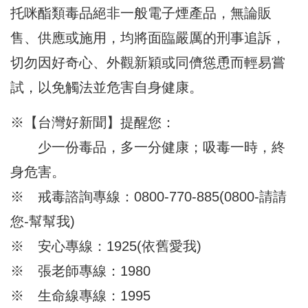
托咪酯類毒品絕非一般電子煙產品，無論販
售、供應或施用，均將面臨嚴厲的刑事追訴，
切勿因好奇心、外觀新穎或同儕慫恿而輕易嘗
試，以免觸法並危害自身健康。
※【台灣好新聞】提醒您：
少一份毒品，多一分健康；吸毒一時，終
身危害。
※ 戒毒諮詢專線：0800-770-885(0800-請請
您-幫幫我)
※ 安心專線：1925(依舊愛我)
※ 張老師專線：1980
※ 生命線專線：1995