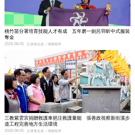
桃竹苗分署培育技能人才有成 五年磨一劍呂羽昕中式服裝
奪金
2026-08-05
記者葉志成 ／桃園報導
三教紫雲宮捐贈救護車挹注救護量能 張善政視察新街溪步
道工程完善地方生活環境
2026-08-05
記者葉志成 ／桃園報導