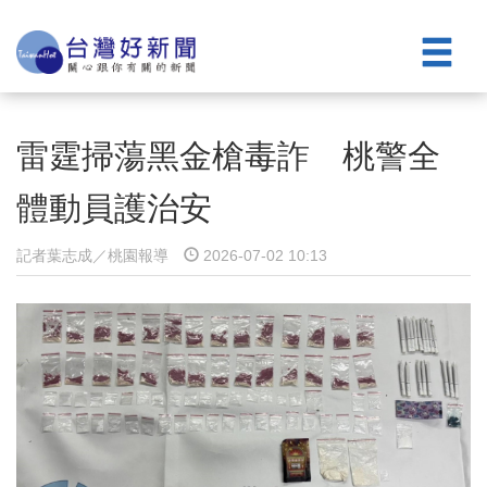
雷霆掃蕩黑金槍毒詐 桃警全
體動員護治安
記者葉志成／桃園報導
2026-07-02 10:13