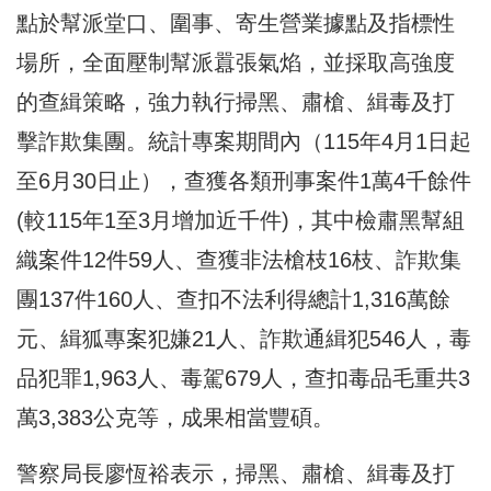
點於幫派堂口、圍事、寄生營業據點及指標性
場所，全面壓制幫派囂張氣焰，並採取高強度
的查緝策略，強力執行掃黑、肅槍、緝毒及打
擊詐欺集團。統計專案期間內（115年4月1日起
至6月30日止），查獲各類刑事案件1萬4千餘件
(較115年1至3月增加近千件)，其中檢肅黑幫組
織案件12件59人、查獲非法槍枝16枝、詐欺集
團137件160人、查扣不法利得總計1,316萬餘
元、緝狐專案犯嫌21人、詐欺通緝犯546人，毒
品犯罪1,963人、毒駕679人，查扣毒品毛重共3
萬3,383公克等，成果相當豐碩。
警察局長廖恆裕表示，掃黑、肅槍、緝毒及打