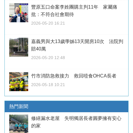
豐原五口命案李姓團購主判11年 家屬痛
批：不符合社會期待
2026-05-20 16:21
嘉義男與大13歲學姊13天開房10次 法院判
賠40萬
2026-05-20 12:48
竹市消防急救接力 救回噎食OHCA長者
2026-05-18 10:21
熱門新聞
修繕漏水老屋 失明獨居長者圓夢擁有安心
的家