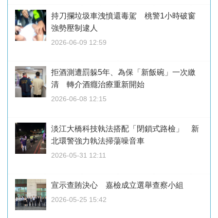
持刀攔垃圾車洩憤還毒駕 桃警1小時破窗
強勢壓制逮人
2026-06-09 12:59
拒酒測遭罰躲5年、為保「新飯碗」一次繳
清 轉介酒癮治療重新開始
2026-06-08 12:15
淡江大橋科技執法搭配「閉鎖式路檢」 新
北環警強力執法掃蕩噪音車
2026-05-31 12:11
宣示查賄決心 嘉檢成立選舉查察小組
2026-05-25 15:42