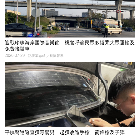
迎戰珍珠海岸國際音樂節 桃警呼籲民眾多搭乘大眾運輸及
免費接駁車
2026-07-29
記者葉志成 ／桃園報導
平鎮警巡邏查獲毒駕男 起獲改造手槍、衝鋒槍及子彈