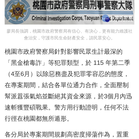
廖局長強調，桃園市政府警察局有信心、有決心，更有能力維護社
會治安，守護市民生命財產安全，請民眾安心。
桃園市政府警察局針對影響民眾生計最深的
「黑金槍毒詐」等犯罪類型，於 115 年第二季
（4至6月）以除惡務盡及犯罪零容忍的態度，
在專案期間，結合各單位通力合作，全面壓制
幫派囂張氣焰並斷絕其資金來源，於3個月內迅
速斬獲豐碩戰果。警方用行動證明，任何不法
行徑在桃園都無所遁形。
各分局於專案期間規劃高密度掃蕩作為，置重