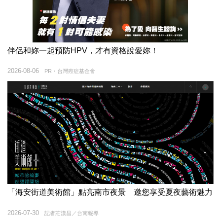
伴侶和妳一起預防HPV，才有資格說愛妳！
2026-08-06
PR・台灣癌症基金會
「海安街道美術館」點亮南市夜景 邀您享受夏夜藝術魅力
2026-07-30
記者莊漢昌／台南報導