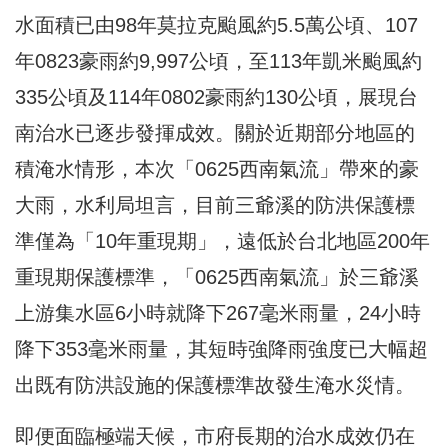
水面積已由98年莫拉克颱風約5.5萬公頃、107
年0823豪雨約9,997公頃，至113年凱米颱風約
335公頃及114年0802豪雨約130公頃，展現台
南治水已逐步發揮成效。關於近期部分地區的
積淹水情形，本次「0625西南氣流」帶來的豪
大雨，水利局坦言，目前三爺溪的防洪保護標
準僅為「10年重現期」，遠低於台北地區200年
重現期保護標準，「0625西南氣流」於三爺溪
上游集水區6小時就降下267毫米雨量，24小時
降下353毫米雨量，其短時強降雨強度已大幅超
出既有防洪設施的保護標準故發生淹水災情。
即便面臨極端天候，市府長期的治水成效仍在