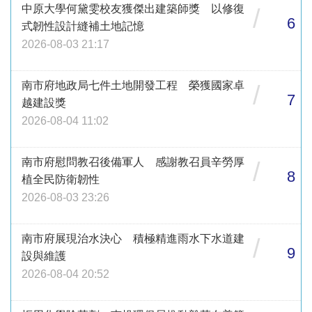
中原大學何黛雯校友獲傑出建築師獎 以修復
/
6
式韌性設計縫補土地記憶
2026-08-03 21:17
南市府地政局七件土地開發工程 榮獲國家卓
/
7
越建設獎
2026-08-04 11:02
南市府慰問教召後備軍人 感謝教召員辛勞厚
/
8
植全民防衛韌性
2026-08-03 23:26
南市府展現治水決心 積極精進雨水下水道建
/
9
設與維護
2026-08-04 20:52