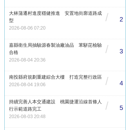
大林蒲遷村進度穩健推進 安置地街廓道路成
/
2
型
2026-08-06 07:20
嘉縣衛生局抽驗源春製油廠油品 苯駢芘檢驗
/
3
合格
2026-08-04 20:36
南投縣府規劃重建綜合大樓 打造完整行政區
/
4
2026-08-04 19:06
持續完善人本交通建設 桃園捷運沿線首條人
/
5
行示範道路完工
2026-08-03 20:48