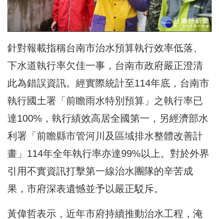
針對報載指稱台南市治水預算執行效率低落、
下水道執行率欠佳一事，台南市政府嚴正澄清
此為錯誤資訊。經實際統計至114年底，台南市
執行國土署「前瞻雨水特別預算」之執行率已
達100%，執行績效高居全國第一，另經濟部水
利署「前瞻縣市管河川及區域排水整體改善計
畫」114年全年執行率亦達99%以上。對於外界
引用不實資訊打擊第一線治水團隊的辛苦成
果，市府深表遺憾並予以嚴正駁斥。
黃偉哲表示，近年市府持續推動治水工程，淹