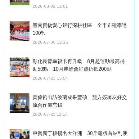
2026-08-02 12:01
臺南實物愛心銀行深耕社區 全市布建率達
100%
2026-07-30 12:16
彰化長青幸福卡再升級 8月起運動最高補
助50點、10月農漁會消費折抵200點
2026-07-23 15:54
黃偉哲出訪波蘭成果豐碩 雙方簽署友好交
流合作備忘錄
2026-07-23 11:14
東勢新丁粄揚名大洋洲 30斤龜粄首站到澳