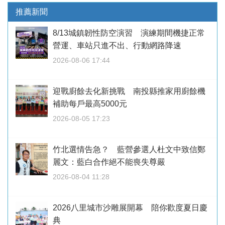
推薦新聞
8/13城鎮韌性防空演習 演練期間機捷正常
營運、車站只進不出、行動網路降速
2026-08-06 17:44
迎戰廚餘去化新挑戰 南投縣推家用廚餘機
補助每戶最高5000元
2026-08-05 17:23
竹北選情告急？ 藍營參選人杜文中致信鄭
麗文：藍白合作絕不能喪失尊嚴
2026-08-04 11:28
2026八里城市沙雕展開幕 陪你歡度夏日慶
典