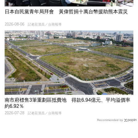
日本自民黨青年局拜會 黃偉哲捐十萬台幣援助熊本震災
2026-08-06
記者莊漢昌／台南報導
南市府標售3筆重劃區抵費地 得款6.94億元、平均溢價率
約6.92％
2026-07-28
記者莊漢昌／台南報導
Recommended by