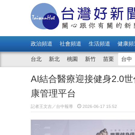
政治頻道
社會頻道
生活頻道
健康頻
台北
新北
桃園
新竹
苗栗
台中
AI結合醫療迎接健身2.
康管理平台
記者王文吉／台中報導
2026-06-17 15:52