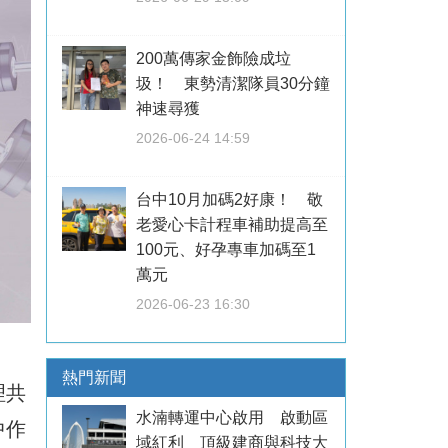
200萬傳家金飾險成垃
圾！ 東勢清潔隊員30分鐘
神速尋獲
2026-06-24 14:59
台中10月加碼2好康！ 敬
老愛心卡計程車補助提高至
100元、好孕專車加碼至1
萬元
2026-06-23 16:30
熱門新聞
理共
水湳轉運中心啟用 啟動區
中作
域紅利 頂級建商與科技大