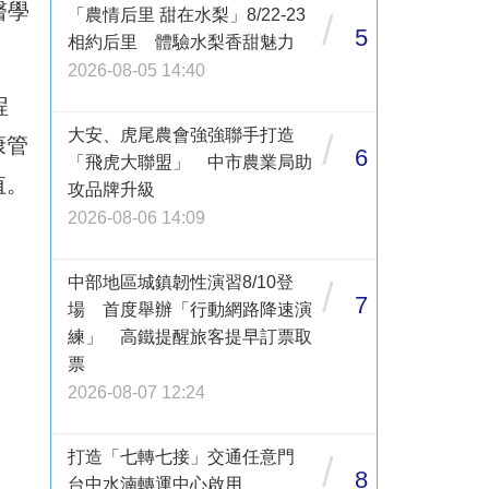
醫學
「農情后里 甜在水梨」8/22-23
/
5
相約后里 體驗水梨香甜魅力
2026-08-05 14:40
程
大安、虎尾農會強強聯手打造
/
康管
6
「飛虎大聯盟」 中市農業局助
值。
攻品牌升級
2026-08-06 14:09
中部地區城鎮韌性演習8/10登
/
7
場 首度舉辦「行動網路降速演
練」 高鐵提醒旅客提早訂票取
票
2026-08-07 12:24
打造「七轉七接」交通任意門
/
8
台中水湳轉運中心啟用