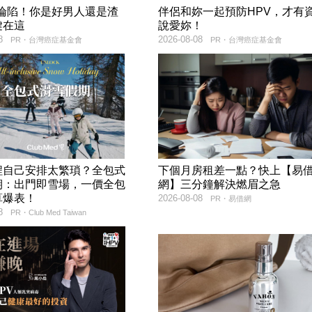
率淪陷！你是好男人還是渣
伴侶和妳一起預防HPV，才有
鍵在這
說愛妳！
8
2026-08-08
PR・台灣癌症基金會
PR・台灣癌症基金會
程自己安排太繁瑣？全包式
下個月房租差一點？快上【易
期：出門即雪場，一價全包
網】三分鐘解決燃眉之急
算爆表！
2026-08-08
PR・易借網
8
PR・Club Med Taiwan