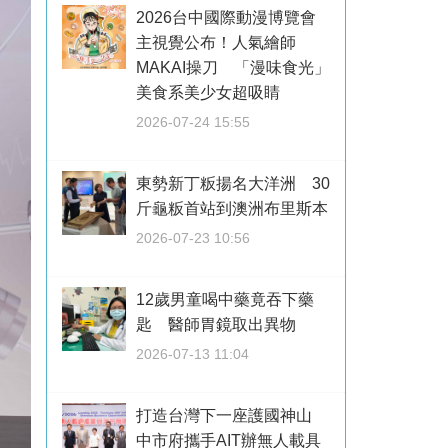
2026台中國際動漫博覽會
主視覺公布！人氣繪師
MAKAI操刀 「漫味食光」
美食系美少女超吸睛
2026-07-24 15:55
東勢新丁粄揚名大洋洲 30
斤龜粄首站到澳洲布里斯本
2026-07-23 10:56
12歲男童喝中藥竟吞下藥
匙 醫師胃鏡取出異物
2026-07-13 11:04
打造台灣下一座護國神山
中市府攜手AIT辦無人載具