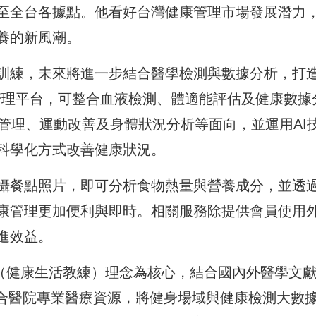
至全台各據點。他看好台灣健康管理市場發展潛力
養的新風潮。
訓練，未來將進一步結合醫學檢測與數據分析，打
康管理平台，可整合血液檢測、體適能評估及健康數據
管理、運動改善及身體狀況分析等面向，並運用AI
科學化方式改善健康狀況。
攝餐點照片，即可分析食物熱量與營養成分，並透
康管理更加便利與即時。相關服務除提供會員使用
進效益。
ach（健康生活教練）理念為核心，結合國內外醫學文
綜合醫院專業醫療資源，將健身場域與健康檢測大數