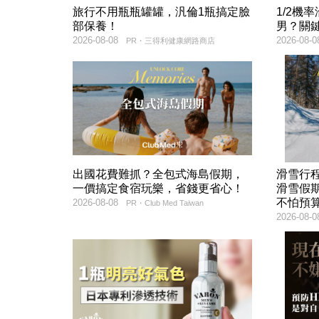
旅行不用瓶瓶罐罐，汎倫1瓶搞定臉
1/2機
部保養！
男？關
2026-08-08
2026-08-0
PR・三得利健康網路商店
出國花費難抓？全包式海島假期，
滑雪行
一價搞定食宿玩樂，省錢更省心！
滑雪假
不怕預
2026-08-08
PR・Club Med Taiwan
2026-08-0