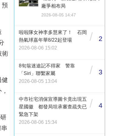
，預
廠爭相布局
2026-08-05 14:47
造
啦啦隊女神李多慧來了！ 石岡
/
2
熱氣球嘉年華8/22起登場
分
2026-08-06 15:02
技術
8旬翁迷途記不得家 警靠
/
3
「Siri」聯繫家屬
過健
2026-08-05 13:04
外，
中市社宅消保宣導圖卡竟出現五
/
4
星國徽 都發局坦承審查疏失已
緊急下架
獻研
2026-08-06 15:34
據串