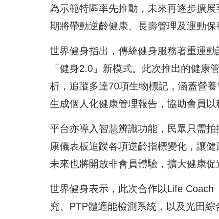
為示範特區率先推動，未來再逐步擴展
期將帶動逆齡健康、長壽管理及運動保
世界健身指出，傳統健身服務著重運動
「健身2.0」新模式。此次推出的健
析，追蹤多達70項生物標記，涵蓋營養
生成個人化健康管理報告，協助會員以
平台亦導入智慧辨識功能，民眾只需拍
康儀表板追蹤各項逆齡指標變化，讓健
未來也將開放非會員體驗，擴大健康促
世界健身表示，此次合作以Life Co
究、PTP體適能檢測系統，以及光田