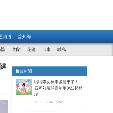
經頻道
善知識
基隆
宜蘭
花蓮
台東
離島
健
推薦新聞
啦啦隊女神李多慧來了！
石岡熱氣球嘉年華8/22起登
場
2026-08-06 15:02