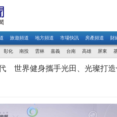
道
旅遊頻道
地方頻道
市場快訊
房產頻道
財
彰化
南投
雲林
嘉義
台南
高雄
屏東
0世代 世界健身攜手光田、光璨打造