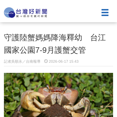
守護陸蟹媽媽降海釋幼 台江
國家公園7-9月護蟹交管
記者吳順永／台南報導
2026-06-17 15:43