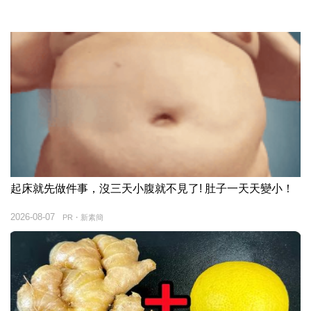
起床就先做件事，沒三天小腹就不見了! 肚子一天天變小！
2026-08-07
PR・新素簡