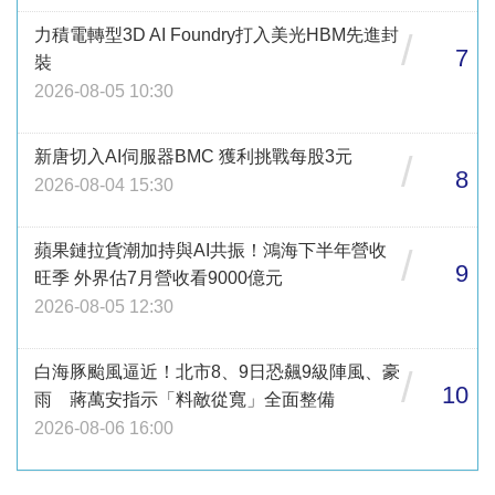
力積電轉型3D AI Foundry打入美光HBM先進封
/
7
裝
2026-08-05 10:30
新唐切入AI伺服器BMC 獲利挑戰每股3元
/
8
2026-08-04 15:30
蘋果鏈拉貨潮加持與AI共振！鴻海下半年營收
/
9
旺季 外界估7月營收看9000億元
2026-08-05 12:30
白海豚颱風逼近！北市8、9日恐飆9級陣風、豪
/
10
雨 蔣萬安指示「料敵從寬」全面整備
2026-08-06 16:00