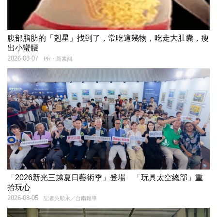
腹部脂肪的「剋星」找到了，常吃這幾物，吃走大肚囊，瘦
出小蠻腰
2026-08-07
PR・新素簡
「2026新光三越夏日藝術季」登場 「玩具太空總部」重
拾玩心
2026-08-05
記者吳順永／台南報導