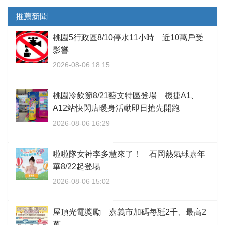
推薦新聞
桃園5行政區8/10停水11小時 近10萬戶受
影響
2026-08-06 18:15
桃園冷飲節8/21藝文特區登場 機捷A1、
A12站快閃店暖身活動即日搶先開跑
2026-08-06 16:29
啦啦隊女神李多慧來了！ 石岡熱氣球嘉年
華8/22起登場
2026-08-06 15:02
屋頂光電獎勵 嘉義市加碼每瓩2千、最高2
萬