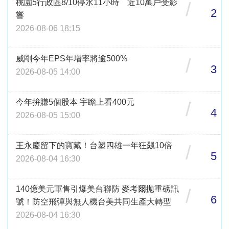
桃園5行政區8/10停水11小時 近10萬戶受影
/
2
響
2026-08-06 18:15
威剛今年EPS年增率將逾500%
/
3
2026-08-05 14:00
今年拚賺5個股本 宇瞻上看400元
/
4
2026-08-05 15:00
王永慶留下的寶藏！台塑四雄一年狂飆10倍
/
5
2026-08-04 16:30
140億美元軍售引爆美台聯防 麥考爾拋重磅訊
/
6
號！防空飛彈與無人機台美共同生產大轉型
2026-08-04 16:30