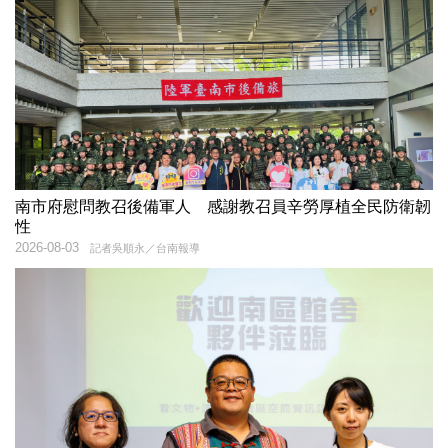
南市府慰問教召後備軍人 感謝教召員辛勞厚植全民防衛韌
性
2026-08-03
記者吳順永／台南報導