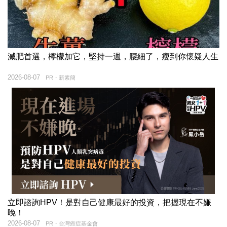
減肥首選，檸檬加它，堅持一週，腰細了，瘦到你懷疑人生
2026-08-07
PR・新素簡
立即諮詢HPV！是對自己健康最好的投資，把握現在不嫌
晚！
2026-08-07
PR・台灣癌症基金會