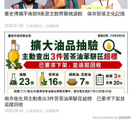
臺史博攜手南部9座原文館齊聚桃源館 保存部落文化記憶
2026-07-09
記者吳順永／台南報導
南市衛生局主動查出3件苦茶油苯駢芘超標 已要求下架並
追蹤回收
2026-08-04
記者吳順永／台南報導
Recommended by