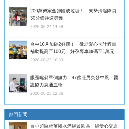
200萬傳家金飾險成垃圾！ 東勢清潔隊員
30分鐘神速尋獲
2026-06-24 14:59
台中10月加碼2好康！ 敬老愛心卡計程車
補助提高至100元、好孕專車加碼至1萬元
2026-06-23 16:30
眼歪嘴斜單側無力 47歲壯男突發中風 醫
護協力急通血栓
2026-06-23 12:36
熱門新聞
台中超巨蛋落腳水湳經貿園區 綠憂心交通