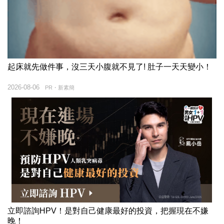
起床就先做件事，沒三天小腹就不見了! 肚子一天天變小！
2026-08-06
PR・新素簡
立即諮詢HPV！是對自己健康最好的投資，把握現在不嫌
晚！