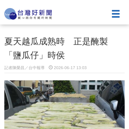
夏天越瓜成熟時 正是醃製
「鹽瓜仔」時侯
記者陳榮昌／台中報導
2026-06-17 13:03