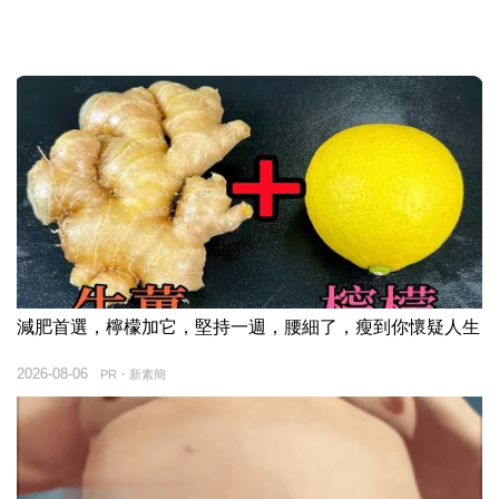
減肥首選，檸檬加它，堅持一週，腰細了，瘦到你懷疑人生
2026-08-06
PR・新素簡