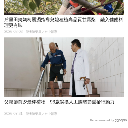
后里田媽媽柯麗湄指導兒媳種植高品質甘露梨 融入佳餚料
理更有味
2026-08-03
記者陳榮昌／台中報導
父親節前夕最棒禮物 93歲翁換人工膝關節重拾行動力
2026-07-31
記者陳榮昌／台中報導
Recommended by