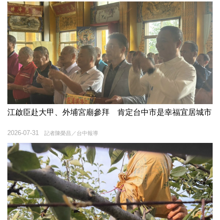
江啟臣赴大甲、外埔宮廟參拜 肯定台中市是幸福宜居城市
2026-07-31
記者陳榮昌／台中報導