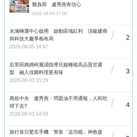
難負荷 盧秀燕有信心
2026-08-03 17:00
水湳轉運中心啟用 啟動區域紅利 頂級建商
/
2
與科技大廠爭相布局
2026-08-05 14:47
后里田媽媽柯麗湄指導兒媳種植高品質甘露
/
3
梨 融入佳餚料理更有味
2026-08-03 15:29
再批中央 盧秀燕：問題油不用通報，人民吃
/
4
得下去?
2026-08-03 14:59
旅行首日驚丟手機 警靠「這功能」神救援
/