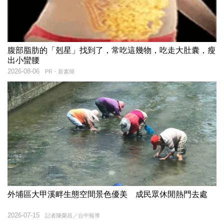
腹部脂肪的「剋星」找到了，常吃這幾物，吃走大肚囊，瘦
出小蠻腰
2026-08-06
PR・新素簡
外埔區大甲溪畔生態空間景色優美 成民眾休閒熱門去處
2026-07-15
記者陳榮昌／台中報導