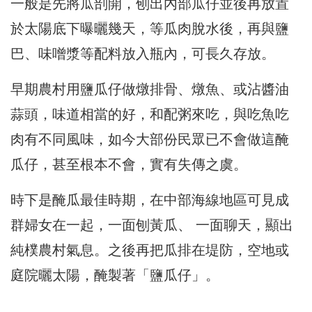
一般是先將瓜剖開，刨出內部瓜仔並後再放置
於太陽底下曝曬幾天，等瓜肉脫水後，再與鹽
巴、味噌漿等配料放入瓶內，可長久存放。
早期農村用鹽瓜仔做燉排骨、燉魚、或沾醬油
蒜頭，味道相當的好，和配粥來吃，與吃魚吃
肉有不同風味，如今大部份民眾已不會做這醃
瓜仔，甚至根本不會，實有失傳之虞。
時下是醃瓜最佳時期，在中部海線地區可見成
群婦女在一起，一面刨黃瓜、 一面聊天，顯出
純樸農村氣息。之後再把瓜排在堤防，空地或
庭院曬太陽，醃製著「鹽瓜仔」。