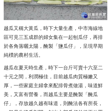
越瓜又稱大黃瓜，時下大量生產，中市海線地
區可見三五成群的婦女集在一起刨瓜仔，再排
於各角落曬太陽，醃製「鹽瓜仔」，呈現早期
純樸的農村生活。
越瓜在夏天時生產，時下一台斤可賣十六至二
十元之間，利潤極佳，目前越瓜肉質極嫩又
厚，一些家庭主婦拿來配排骨煮做湯，味道鮮
美，又富有營養，而越瓜主要是醃製「醃瓜
仔」，存放越久越有味道，則醃法各有所長，