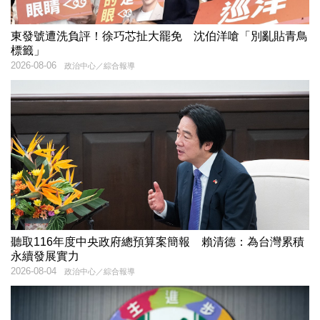
東發號遭洗負評！徐巧芯扯大罷免 沈伯洋嗆「別亂貼青鳥
標籤」
2026-08-06
政治中心／綜合報導
聽取116年度中央政府總預算案簡報 賴清德：為台灣累積
永續發展實力
2026-08-04
政治中心／綜合報導