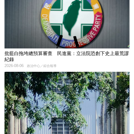
批藍白拖垮總預算審查 民進黨：立法院恐創下史上最荒謬
紀錄
2026-08-06
政治中心／綜合報導