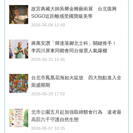
故宮典藏大師吳卿金雕藝術展 台北復興
SOGO近距離感受國寶級美學
2026-06-08 12:49
蔣萬安讚「輝達落腳北士科」關鍵推手！
李四川屏東同鄉會同台催票人氣爆棚
2026-05-31 10:46
台北市鳳凰花海如火綻放 四大熱點進入全
面盛開期
2026-05-29 17:02
北市公園五月起加強取締餵食行為 違者最
高罰六千守護自然生態
2026-05-07 10:25