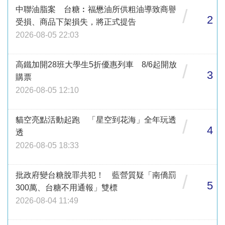
中聯油脂案 台糖︰福懋油所供粗油導致商譽
/
2
受損、商品下架損失，將正式提告
2026-08-05 22:03
高鐵加開28班大學生5折優惠列車 8/6起開放
/
3
購票
2026-08-05 12:10
貓空亮點活動起跑 「星空到花海」全年玩透
/
4
透
2026-08-05 18:33
批政府變台糖脫罪共犯！ 藍營質疑「南僑罰
/
5
300萬、台糖不用通報」雙標
2026-08-04 11:49