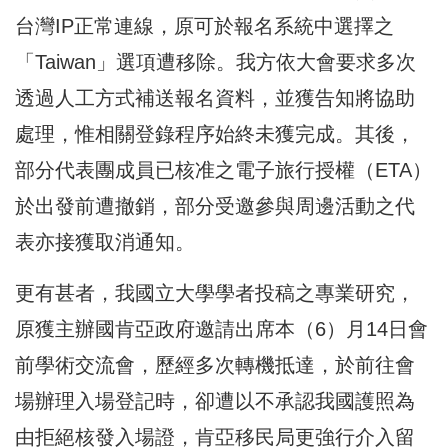
台灣IP正常連線，原可於報名系統中選擇之
「Taiwan」選項遭移除。我方依大會要求多次
透過人工方式補送報名資料，並獲告知將協助
處理，惟相關登錄程序始終未獲完成。其後，
部分代表團成員已核准之電子旅行授權（ETA）
於出發前遭撤銷，部分受邀參與周邊活動之代
表亦接獲取消通知。
更有甚者，我國立大學學者投稿之專業研究，
原獲主辦國肯亞政府邀請出席本（6）月14日會
前學術交流會，歷經多次轉機抵達，於前往會
場辦理入場登記時，卻遭以不承認我國護照為
由拒絕核發入場證，肯亞移民局更強行介入留