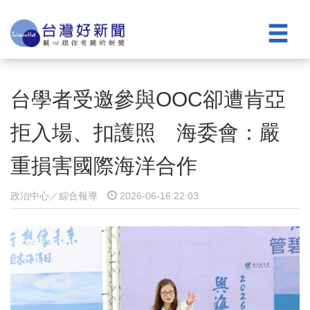
台學者受邀參與OOC卻遭肯亞
拒入場、扣護照 海委會：嚴
重損害國際海洋合作
政治中心／綜合報導
2026-06-16 22:03