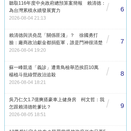
聽取116年度中央政府總預算案簡報 賴清德：
/
6
為台灣累積永續發展實力
2026-08-04 21:13
賴清德與洪堯昆「關係匪淺」？ 徐國勇打
/
7
臉：廠商政治獻金都捐藍軍，誰是門神很清楚
2026-08-04 19:20
蘇一峰凱道「義診」遭青鳥檢舉恐挨罰10萬
/
8
楊植斗批綠營政治追殺
2026-08-04 18:21
吳乃仁欠1.7億爽搭豪車上健身房 柯文哲：我
/
9
怎跟賴清德乾爹比？
2026-08-05 18:51