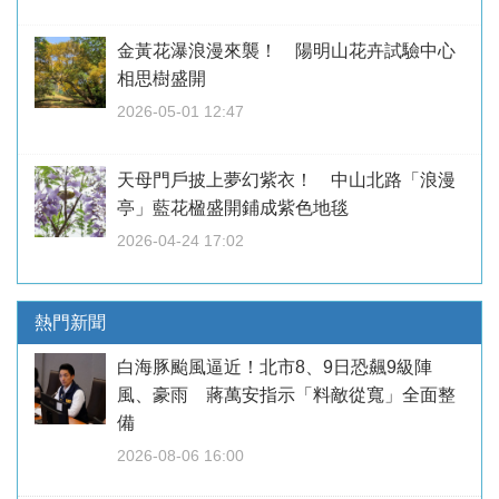
金黃花瀑浪漫來襲！ 陽明山花卉試驗中心
相思樹盛開
2026-05-01 12:47
天母門戶披上夢幻紫衣！ 中山北路「浪漫
亭」藍花楹盛開鋪成紫色地毯
2026-04-24 17:02
熱門新聞
白海豚颱風逼近！北市8、9日恐飆9級陣
風、豪雨 蔣萬安指示「料敵從寬」全面整
備
2026-08-06 16:00