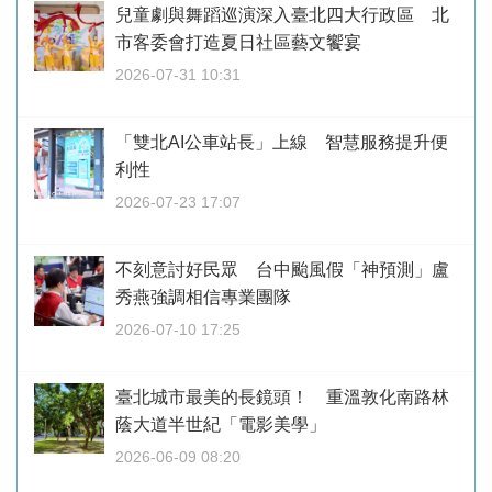
兒童劇與舞蹈巡演深入臺北四大行政區 北
市客委會打造夏日社區藝文饗宴
2026-07-31 10:31
「雙北AI公車站長」上線 智慧服務提升便
利性
2026-07-23 17:07
不刻意討好民眾 台中颱風假「神預測」盧
秀燕強調相信專業團隊
2026-07-10 17:25
臺北城市最美的長鏡頭！ 重溫敦化南路林
蔭大道半世紀「電影美學」
2026-06-09 08:20