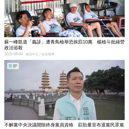
蘇一峰凱道「義診」遭青鳥檢舉恐挨罰10萬 楊植斗批綠營
政治追殺
2026-08-04
政治中心／綜合報導
不解黨中央決議開除終身黨員資格 莊貽量宣布退黨民眾黨