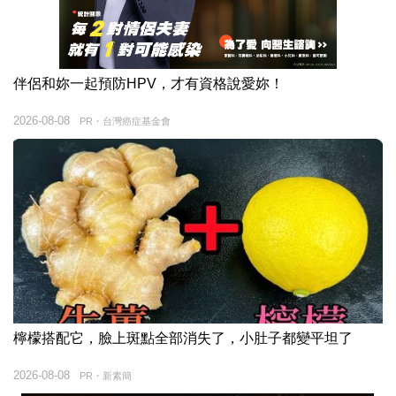
伴侶和妳一起預防HPV，才有資格說愛妳！
2026-08-08
PR・台灣癌症基金會
檸檬搭配它，臉上斑點全部消失了，小肚子都變平坦了
2026-08-08
PR・新素簡