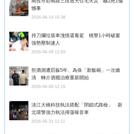
南投市彰南路三段透天住宅火災 釀2死1傷
憾事
2026-06-14 15:38
持刀攔垃圾車洩憤還毒駕 桃警1小時破窗
強勢壓制逮人
2026-06-09 12:59
拒酒測遭罰躲5年、為保「新飯碗」一次繳
清 轉介酒癮治療重新開始
2026-06-08 12:15
淡江大橋科技執法搭配「閉鎖式路檢」 新
北環警強力執法掃蕩噪音車
2026-05-31 12:11