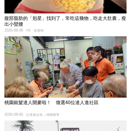
腹部脂肪的「剋星」找到了，常吃這幾物，吃走大肚囊，瘦
出小蠻腰
2026-08-08
PR・新素簡
桃園銀髮達人開麥啦！ 徵選40位達人進社區
2026-08-06
記者葉志成 ／桃園報導