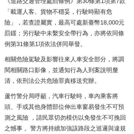
《道路交通管理處罰條例》第30條第1項第7款
「載運人客、貨物不穩妥，行駛時顯有危
險」，若查證屬實，最高可處新臺幣18,000元
罰鍰；另行駛中未繫安全帶行為，亦將依同條
例第31條第1項依法併同舉發。
相關危險駕駛及影響往來人車安全部分，將調
閱相關路口影像，並通知行為人到案說明釐
清，依刑法公共危險罪責移送究辦。
蘆竹警分局呼籲，汽車行駛時，車內乘客將
頭、手或其他身體部位伸出車窗易發生不可預
測之風險 ，請民眾切勿模仿以免發生不可挽回
之憾事 。警方將持續加強該路段之巡邏與違規