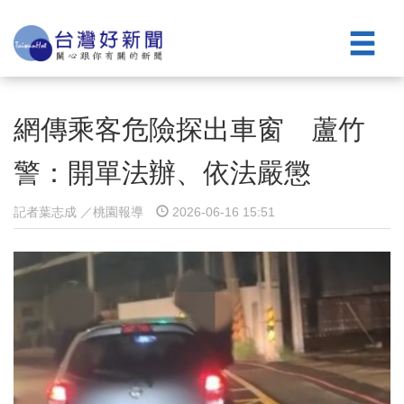
網傳乘客危險探出車窗 蘆竹
警：開單法辦、依法嚴懲
記者葉志成 ／桃園報導
2026-06-16 15:51