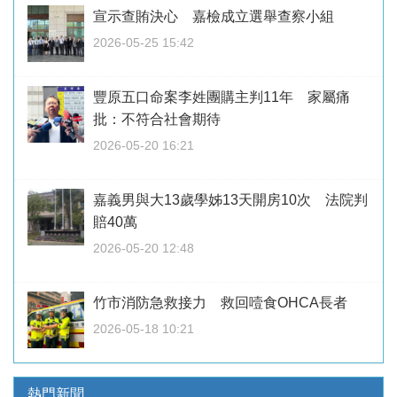
宣示查賄決心 嘉檢成立選舉查察小組
2026-05-25 15:42
豐原五口命案李姓團購主判11年 家屬痛
批：不符合社會期待
2026-05-20 16:21
嘉義男與大13歲學姊13天開房10次 法院判
賠40萬
2026-05-20 12:48
竹市消防急救接力 救回噎食OHCA長者
2026-05-18 10:21
熱門新聞