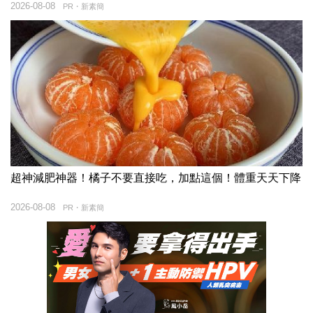
2026-08-08
PR・新素簡
超神減肥神器！橘子不要直接吃，加點這個！體重天天下降
2026-08-08
PR・新素簡