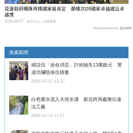
花蓮縣府團隊再獲國家級肯定 榮獲2026國家卓越建設卓
越獎
2026-08-07
地方中心／花蓮報導
Recommended by
推薦新聞
婦誤信「改命消災」詐術險失13萬餘元 警
成功攔阻保住積蓄
2026-07-27 15:17
白色廢水流入大排水溝 新北跨局處揪出違
法工廠
2026-07-15 11:57